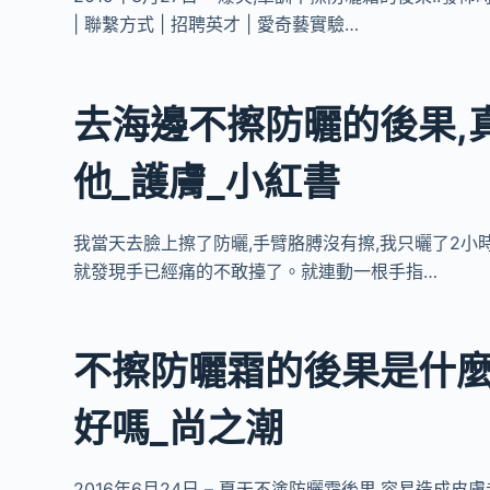
| 聯繫方式 | 招聘英才 | 愛奇藝實驗…
去海邊不擦防曬的後果,
他_護膚_小紅書
我當天去臉上擦了防曬,手臂胳膊沒有擦,我只曬了2小
就發現手已經痛的不敢擡了。就連動一根手指…
不擦防曬霜的後果是什麼
好嗎_尚之潮
2016年6月24日 – 夏天不塗防曬霜後果,容易造成