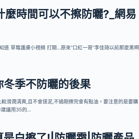
什麼時間可以不擦防曬?_網易
道 草莓護膚小視頻 打開…原來“口紅一哥”李佳琦以前那麼黑啊
你冬季不防曬的後果
膚上比較滑潤清爽,且不會搓泥,不過剛擦完會有點油。要注意的是要購
季建議用35的…
是白擦了!|防曬霜|防曬產品