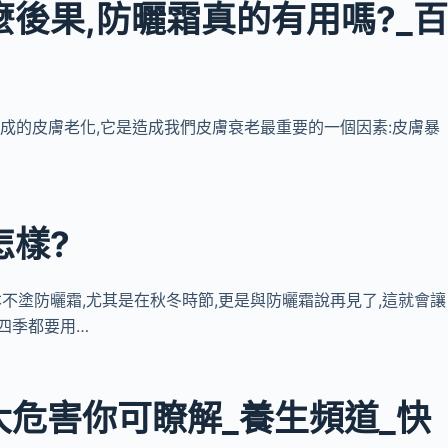
麼後果,防曬霜真的有用嗎?_
形成的皮膚老化,它是造成我們皮膚衰老最重要的一個因素:皮膚暴
怎樣?
基本不塗防曬霜,尤其是在秋冬時節,更是與防曬霜說再見了,這就會讓
四季都要用…
大危害你可瞭解_養生頻道_快