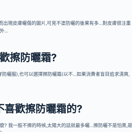
防曬霜而出現皮膚曬傷的圖片,可見不塗防曬的後果有多…對皮膚很注重
外…
喜歡擦防曬霜?
帽、穿防曬服),也可以選擇擦防曬霜(以不…如果消費者盲目追求清爽,
不喜歡擦防曬霜的?
後果麼? 我一般不擦的時候,太陽大的話就最多曬…擦防曬不是怕黑,