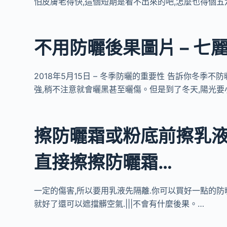
怕皮膚老得快,這個短期是看不出來的吧,怎麼也得個五
不用防曬後果圖片 – 七
2018年5月15日 – 冬季防曬的重要性 告訴你冬季
強,稍不注意就會曬黑甚至曬傷。但是到了冬天,陽光要
擦防曬霜或粉底前擦乳液
直接擦擦防曬霜…
一定的傷害,所以要用乳液先隔離.你可以買好一點的
就好了還可以遮擋髒空氣.|||不會有什麼後果。…