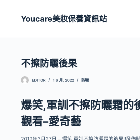
跳
至
Youcare美妝保養資訊站
主
要
內
容
不擦防曬後果
EDITOR
1 6 月, 2022
防曬
爆笑,軍訓不擦防曬霜的後
觀看–愛奇藝
2019年3月27日 – 爆笑,軍訓不擦防曬霜的後果!!發佈時間