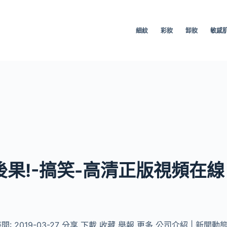
細紋
彩妝
卸妝
敏感
果!-搞笑-高清正版視頻在線
: 2019-03-27 分享 下載 收藏 舉報 更多 公司介紹 | 新聞動