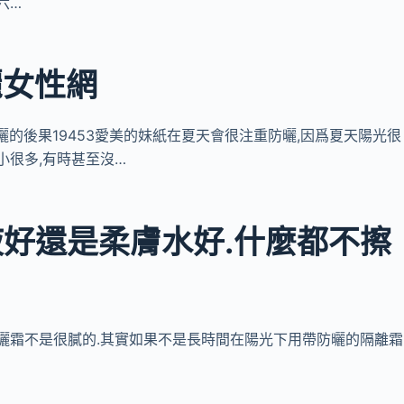
六…
麗女性網
不防曬的後果19453愛美的妹紙在夏天會很注重防曬,因爲夏天陽光很
小很多,有時甚至沒…
好還是柔膚水好.什麼都不擦
防曬霜不是很膩的.其實如果不是長時間在陽光下用帶防曬的隔離霜