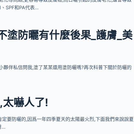
、SPF和PA代表…
不塗防曬有什麼後果_護膚_美
常有小夥伴私信問我,塗了某某還用塗防曬嗎?再次科普下關於防曬的
,太嚇人了!
天是肯定要防曬的,因爲一年四季夏天的太陽最火烈,下面我們來說說夏
膚…