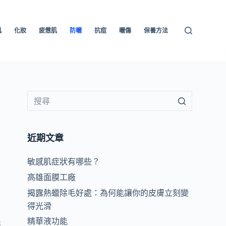
肌
化妝
疲憊肌
防曬
抗痘
曬傷
保養方法
近期文章
敏感肌症狀有哪些？
高雄面膜工廠
揭露熱蠟除毛好處：為何能讓你的皮膚立刻變
得光滑
精華液功能
態