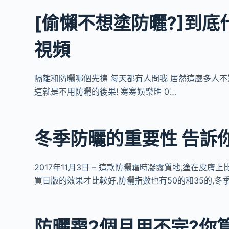
[偷懶不想塗防曬?]到底
視頻
隔離和防曬哪個先擦 每天都有人問我 居然這麼多人不知
這就是不用防曬的後果! 寒寒娛樂匯 0’…
冬季防曬的重要性 告訴
2017年11月3日 – 這款防曬霜時凝露質地,塗在皮
買日版的效果才比較好,防曬指數也有50的和35的,冬
防曬霜2個月用不完?你算