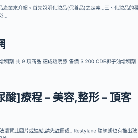
化妝品產業來介紹。首先說明化妝品(保養品)之定義…三、化妝品的
彩…
網
劑 共 9 項商品 速成透明膠 售價 $ 200 CDE椰子油增稠劑
]療程 – 美容,整形 – 頂客
無法瀏覽此圖片或連結,請先註冊或…Restylane 瑞絲朗也有推出玻