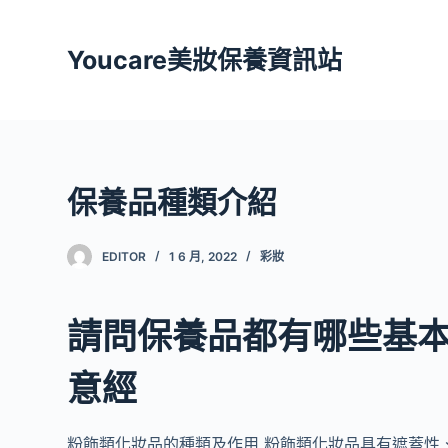
跳
至
Youcare美妝保養資訊站
主
要
內
容
保養品種類介紹
EDITOR
1 6 月, 2022
彩妝
請問保養品都有哪些基本種
意經
粉飾類化妝品的種類及作用 粉飾類化妝品具有遮蓋性