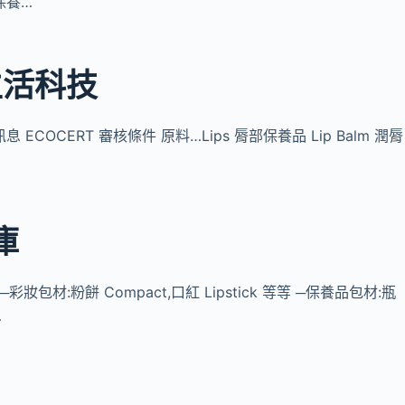
保養…
生活科技
COCERT 審核條件 原料…Lips 脣部保養品 Lip Balm 潤脣
庫
妝包材:粉餅 Compact,口紅 Lipstick 等等 ─保養品包材:瓶
…