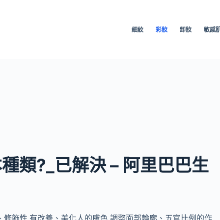
細紋
彩妝
卸妝
敏感
類?_已解決 – 阿里巴巴生
、修飾性,有改善、美化人的膚色,調整面部輪廓、五官比例的作