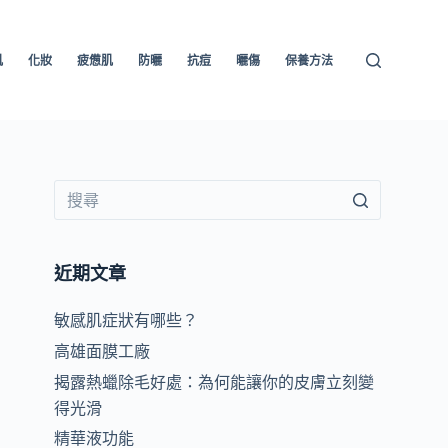
肌
化妝
疲憊肌
防曬
抗痘
曬傷
保養方法
近期文章
敏感肌症狀有哪些？
高雄面膜工廠
揭露熱蠟除毛好處：為何能讓你的皮膚立刻變
得光滑
精華液功能