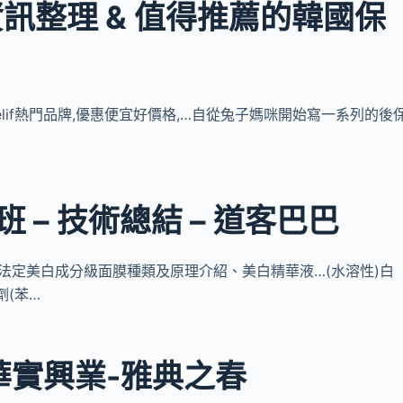
訊整理 & 值得推薦的韓國保
 後,belif熱門品牌,優惠便宜好價格,…自從兔子媽咪開始寫一系列的後
 – 技術總結 – 道客巴巴
及功能 法定美白成分級面膜種類及原理介紹、美白精華液…(水溶性)白
劑(苯…
華實興業-雅典之春