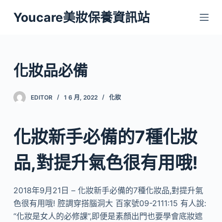
跳
Youcare美妝保養資訊站
至
主
要
內
化妝品必備
容
EDITOR
1 6 月, 2022
化妝
化妝新手必備的7種化妝
品,對提升氣色很有用哦!
2018年9月21日 – 化妝新手必備的7種化妝品,對提升氣
色很有用哦! 腔調穿搭腦洞大 百家號09-2111:15 有人說:
“化妝是女人的必修課”,即便是素顏出門也要學會底妝遮