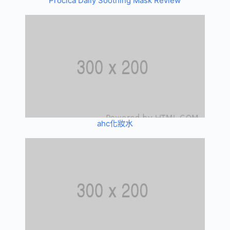
Procica Daily Soothing Mask Review
ahc化妝水