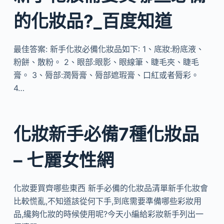
的化妝品?_百度知道
最佳答案: 新手化妝必備化妝品如下: 1、底妝:粉底液、
粉餅、散粉。 2、眼部:眼影、眼線筆、睫毛夾、睫毛
膏。 3、脣部:潤脣膏、脣部遮瑕膏、口紅或者脣彩。
4…
化妝新手必備7種化妝品
– 七麗女性網
化妝要買齊哪些東西 新手必備的化妝品清單新手化妝會
比較慌亂,不知道該從何下手,到底需要準備哪些彩妝用
品,纔夠化妝的時候使用呢?今天小編給彩妝新手列出一