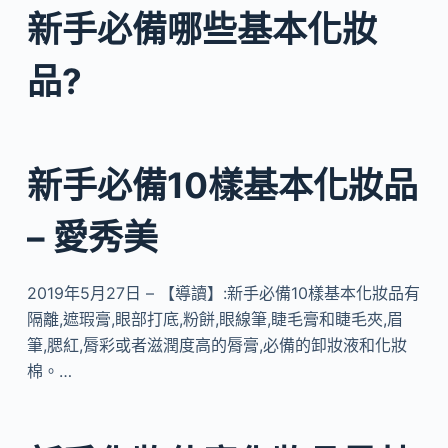
新手必備哪些基本化妝
品?
新手必備10樣基本化妝品
– 愛秀美
2019年5月27日 – 【導讀】:新手必備10樣基本化妝品有
隔離,遮瑕膏,眼部打底,粉餅,眼線筆,睫毛膏和睫毛夾,眉
筆,腮紅,脣彩或者滋潤度高的脣膏,必備的卸妝液和化妝
棉。…