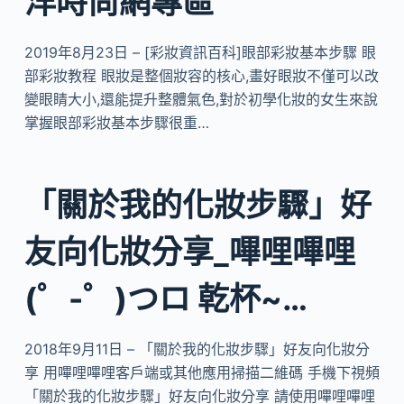
洋時尚網專區
2019年8月23日 – [彩妝資訊百科]眼部彩妝基本步驟 眼
部彩妝教程 眼妝是整個妝容的核心,畫好眼妝不僅可以改
變眼睛大小,還能提升整體氣色,對於初學化妝的女生來說
掌握眼部彩妝基本步驟很重…
「關於我的化妝步驟」好
友向化妝分享_嗶哩嗶哩
(゜-゜)つロ 乾杯~…
2018年9月11日 – 「關於我的化妝步驟」好友向化妝分
享 用嗶哩嗶哩客戶端或其他應用掃描二維碼 手機下視頻
「關於我的化妝步驟」好友向化妝分享 請使用嗶哩嗶哩