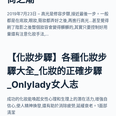
2019年7月23日 – 高光是修容步驟,接近最後一步。一般
都是在底妝,眼妝,脣妝都弄好之後,再進行高光…甚至覺得
刷了陰影之後整個妝容會變得髒髒的,其實只要控制好用
量還有注意化妝手法,…
【化妝步驟】各種化妝步
驟大全_化妝的正確步驟
_Onlylady女人志
成功的化妝能喚起女性心理和生理上的潛在活力,增強自
信心,使人精神煥發,還有助於消除疲勞,延緩衰老。1面部
清潔