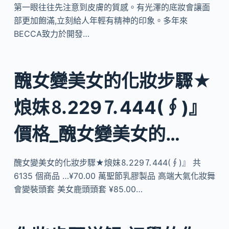
第一眼往往先注意到皮膚的質感。有光澤的底妝會讓面
部更加飽滿,立刻給人年輕有精神的印象。多年來
BECCA致力於開發…
醜女變美女的化妝步驟★
烺妺⒏229⒎444(∮)』
價格_醜女變美女的…
醜女變美女的化妝步驟★烺妺⒏229⒎444(∮)』 共
6135 個商品 …¥70.00 萬聖節乳膠製品 高端大氣化妝舞
會變裝頭套 美女鹿頭頭套 ¥85.00…