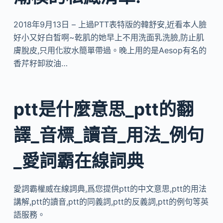
2018年9月13日 – 上過PTT表特版的韓舒安,近看本人臉
好小又好白皙啊~乾肌的她早上不用洗面乳洗臉,防止肌
膚脫皮,只用化妝水簡單帶過。晚上用的是Aesop有名的
香芹籽卸妝油…
ptt是什麼意思_ptt的翻
譯_音標_讀音_用法_例句
_愛詞霸在線詞典
愛詞霸權威在線詞典,爲您提供ptt的中文意思,ptt的用法
講解,ptt的讀音,ptt的同義詞,ptt的反義詞,ptt的例句等英
語服務。