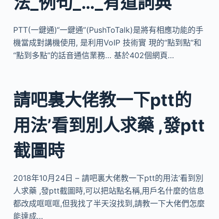
法_例句_…_有道詞典
PTT(一鍵通)“一鍵通”(PushToTalk)是將有相應功能的手
機當成對講機使用, 是利用VoIP 技術實 現的“點到點”和
“點到多點”的話音通信業務… 基於402個網頁…
請吧裏大佬教一下ptt的
用法’看到別人求藥 ,發ptt
截圖時
2018年10月24日 – 請吧裏大佬教一下ptt的用法’看到別
人求藥 ,發ptt截圖時,可以把站點名稱,用戶名什麼的信息
都改成哐哐哐,但我找了半天沒找到,請教一下大佬們怎麼
能達成…