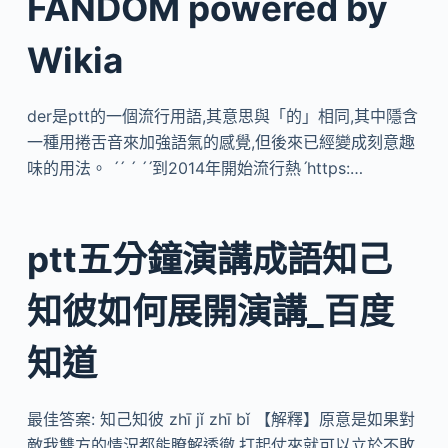
FANDOM powered by
Wikia
der是ptt的一個流行用語,其意思與「的」相同,其中隱含
一種用捲舌音來加強語氣的感覺,但後來已經變成刻意趣
味的用法。 ˊˊ ˊ ˊˊ到2014年開始流行熱ˊhttps:…
ptt五分鐘演講成語知己
知彼如何展開演講_百度
知道
最佳答案: 知己知彼 zhī jǐ zhī bǐ 【解釋】原意是如果對
敵我雙方的情況都能瞭解透徹,打起仗來就可以立於不敗