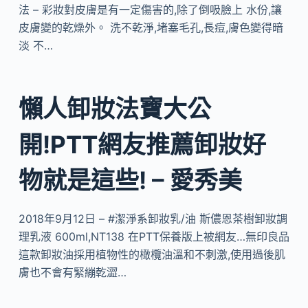
法 – 彩妝對皮膚是有一定傷害的,除了倒吸臉上 水份,讓
皮膚變的乾燥外。 洗不乾淨,堵塞毛孔,長痘,膚色變得暗
淡 不…
懶人卸妝法寶大公
開!PTT網友推薦卸妝好
物就是這些! – 愛秀美
2018年9月12日 – #潔淨系卸妝乳/油 斯儂恩茶樹卸妝調
理乳液 600ml,NT138 在PTT保養版上被網友…無印良品
這款卸妝油採用植物性的橄欖油溫和不刺激,使用過後肌
膚也不會有緊繃乾澀…