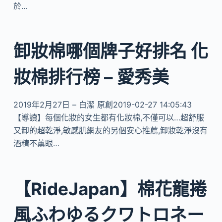
於…
卸妝棉哪個牌子好排名 化
妝棉排行榜 – 愛秀美
2019年2月27日 – 白潔 原創2019-02-27 14:05:43
【導讀】每個化妝的女生都有化妝棉,不僅可以…超舒服
又卸的超乾淨,敏感肌網友的另個安心推薦,卸妝乾淨沒有
酒精不薰眼…
【RideJapan】棉花龍捲
風ふわゆるクワトロネー