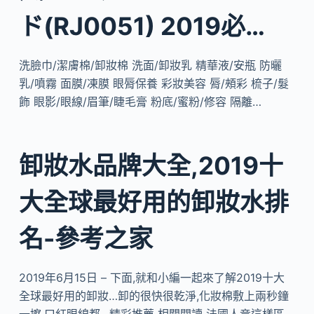
ド(RJ0051) 2019必…
洗臉巾/潔膚棉/卸妝棉 洗面/卸妝乳 精華液/安瓶 防曬
乳/噴霧 面膜/凍膜 眼脣保養 彩妝美容 脣/頰彩 梳子/髮
飾 眼影/眼線/眉筆/睫毛膏 粉底/蜜粉/修容 隔離…
卸妝水品牌大全,2019十
大全球最好用的卸妝水排
名-參考之家
2019年6月15日 – 下面,就和小編一起來了解2019十大
全球最好用的卸妝…卸的很快很乾淨,化妝棉敷上兩秒鐘