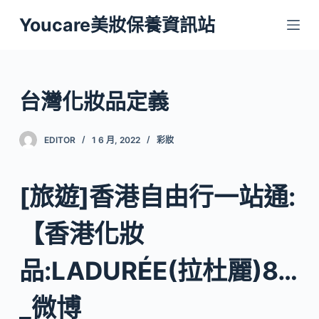
跳
Youcare美妝保養資訊站
至
主
要
內
台灣化妝品定義
容
EDITOR
1 6 月, 2022
彩妝
[旅遊]香港自由行一站通:
【香港化妝
品:LADURÉE(拉杜麗)8…
_微博