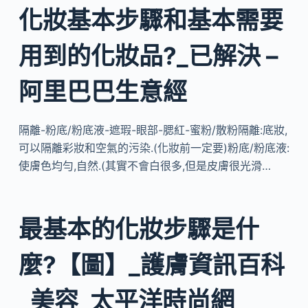
化妝基本步驟和基本需要
用到的化妝品?_已解決 –
阿里巴巴生意經
隔離-粉底/粉底液-遮瑕-眼部-腮紅-蜜粉/散粉隔離:底妝,
可以隔離彩妝和空氣的污染.(化妝前一定要)粉底/粉底液:
使膚色均勻,自然.(其實不會白很多,但是皮膚很光滑…
最基本的化妝步驟是什
麼?【圖】_護膚資訊百科
_美容_太平洋時尚網