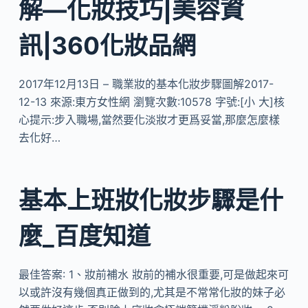
解—化妝技巧|美容資
訊|360化妝品網
2017年12月13日 – 職業妝的基本化妝步驟圖解2017-
12-13 來源:東方女性網 瀏覽次數:10578 字號:[小 大]核
心提示:步入職場,當然要化淡妝才更爲妥當,那麼怎麼樣
去化好…
基本上班妝化妝步驟是什
麼_百度知道
最佳答案: 1、妝前補水 妝前的補水很重要,可是做起來可
以或許沒有幾個真正做到的,尤其是不常常化妝的妹子必