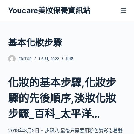
跳
Youcare美妝保養資訊站
至
主
要
內
基本化妝步驟
容
EDITOR
1 6 月, 2022
化妝
化妝的基本步驟,化妝步
驟的先後順序,淡妝化妝
步驟_百科_太平洋…
2019年8月5日 – 步驟八:最後只需要用粉色脣彩沿着雙