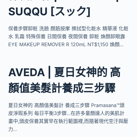
SUQQU [スック]
保養步驟卸粧 洗臉 顏筋按摩 擦拭型化粧水 精華液 化粧
水 乳霜 特殊保養 日間保養 夜間保養 卸粧 煥顏卸眼露
EYE MAKEUP REMOVER R 120mL NT$1,150 煥顏…
AVEDA | 夏日女神的 高
顏值美髮計養成三步驟
夏日女神的 高顏值美髮計 養成三步驟 Pramasana™頭
皮淨瑕系列 每日平衡3步驟…在許多童顏達人的美肌計
畫中,頭皮保養其實早在執行範圍裡,而隨著現代空汙與壓
力…