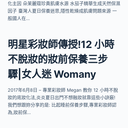
化主因 朵茉麗蔻珍貴肌膚水源 水茄子精華生成天然保濕
因子 臺灣人夏日保養迷思,隱性乾燥成肌膚問題來源 一
般國人在…
明星彩妝師傳授!12 小時
不脫妝的妝前保養三步
驟|女人迷 Womany
2017年6月8日 – 專業彩妝師 Megan 教你 12 小時不脫
妝的底妝化法,炎炎夏日出門不想融妝就靠這些小訣竅!
我們想跟妳分享的是: 比起睡前保養步驟,專業彩妝師認
為,妝前保…