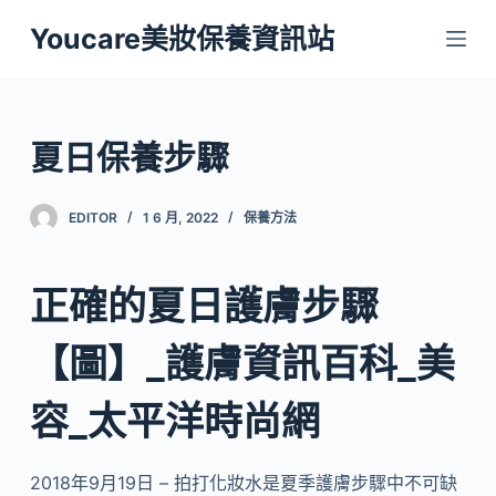
跳
Youcare美妝保養資訊站
至
主
要
內
夏日保養步驟
容
EDITOR
1 6 月, 2022
保養方法
正確的夏日護膚步驟
【圖】_護膚資訊百科_美
容_太平洋時尚網
2018年9月19日 – 拍打化妝水是夏季護膚步驟中不可缺