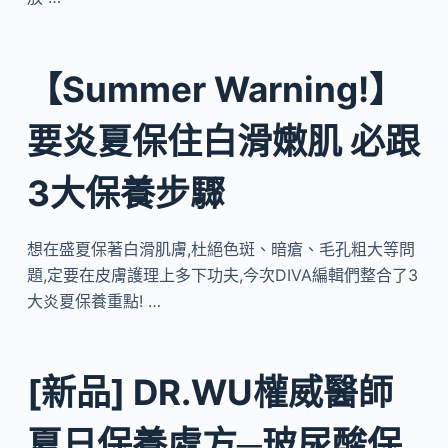
【Summer Warning!】
要炎夏保住白滑嫩肌 必跟
3大保養步驟
想在盛夏保著白滑肌膚,杜絕色斑、暗瘡、毛孔粗大等問
題,定要在皮膚護理上多下功夫,今次DIVA編輯們整合了3
大炎夏保養重點! …
[新品] DR.WU權威醫師
夏日保養處方─玻尿酸保