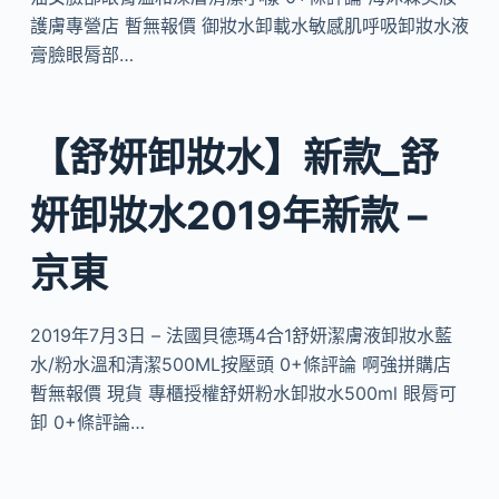
護膚專營店 暫無報價 御妝水卸載水敏感肌呼吸卸妝水液
膏臉眼脣部…
【舒妍卸妝水】新款_舒
妍卸妝水2019年新款 –
京東
2019年7月3日 – 法國貝德瑪4合1舒妍潔膚液卸妝水藍
水/粉水溫和清潔500ML按壓頭 0+條評論 啊強拼購店
暫無報價 現貨 專櫃授權舒妍粉水卸妝水500ml 眼脣可
卸 0+條評論…