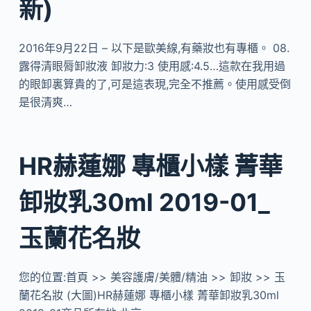
新)
2016年9月22日 – 以下是歐美線,有藥妝也有專櫃。 08.
露得清眼脣卸妝液 卸妝力:3 使用感:4.5…這款在我用過
的眼卸裏算貴的了,可是這表現,完全不推薦。使用感受倒
是很清爽…
HR赫蓮娜 專櫃小樣 菁華
卸妝乳30ml 2019-01_
玉蘭花名妝
您的位置:首頁 >> 美容護膚/美體/精油 >> 卸妝 >> 玉
蘭花名妝 (大圖)HR赫蓮娜 專櫃小樣 菁華卸妝乳30ml