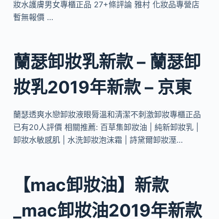
妝水護膚男女專櫃正品 27+條評論 雅村 化妝品專營店
暫無報價 …
蘭瑟卸妝乳新款 – 蘭瑟卸
妝乳2019年新款 – 京東
蘭瑟透爽水戀卸妝液眼脣溫和清潔不刺激卸妝專櫃正品
已有20人評價 相關推薦: 百草集卸妝油 | 純新卸妝乳 |
卸妝水敏感肌 | 水洗卸妝泡沫霜 | 詩黛爾卸妝溼…
【mac卸妝油】新款
_mac卸妝油2019年新款