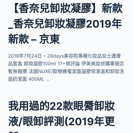
【香奈兒卸妝凝膠】新款
_香奈兒卸妝凝膠2019年
新款 – 京東
2019年7月24日 – 28days美容院專櫃化妝品女士護膚
品套盒 卸妝凝膠100ml 17+條評論 伊美美妝拼購專營店
暫無報價 法國NUXE/歐樹蜂蜜潔面凝膠保溼溫和卸妝洗
面奶潔面 400ML …
我用過的22款眼脣卸妝
液/眼卸評測(2019年更