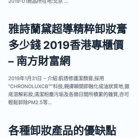
2019-01商品所在地:北京 …
雅詩蘭黛超導精粹卸妝膏
多少錢 2019香港專櫃價
– 南方財富網
2019年1月31日 – 介紹:肌透修護潔顏膏,採用
“CHRONOLUXCB™”科技,親膚瞬間即融化成油狀質地,徹
底溶解彩妝,清潔粉塵污垢及各類日間所積累的雜質,亦可
輕鬆卸除PM2.5等…
各種卸妝產品的優缺點