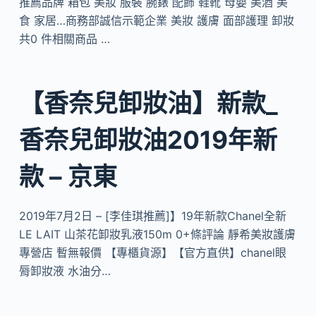
推薦品牌 箱包 美妝 服裝 腕錶 配飾 鞋靴 母嬰 美酒 美
食 家居…商務部誠信示範企業 美妝 護膚 面部護理 卸妝
共0 件相關商品 …
【香奈兒卸妝油】新款_
香奈兒卸妝油2019年新
款 – 京東
2019年7月2日 – [李佳琪推薦]】19年新款Chanel全新
LE LAIT 山茶花卸妝乳液150m 0+條評論 靜希美妝護膚
專營店 暫無報價 【專櫃貨源】【官方直供】chanel眼
脣卸妝液 水油分…