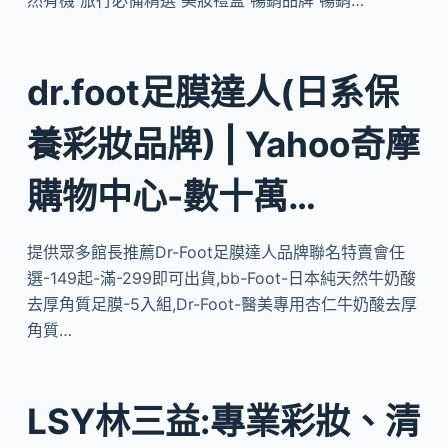
然有機 旅行必備精選 美妝禮盒 暢銷品牌 暢銷…
dr.foot足膜達人(日系保
養彩妝品牌) | Yahoo奇摩
購物中心-數十萬…
提供眾多館長推薦Dr-Foot足膜達人品牌聯名特賣會任
選-149起-滿-299即可出貨,bb-Foot-日本純天然牛奶酸
去厚角質足膜-5入組,Dr-Foot-醫美專用杏仁牛奶酸去厚
角質…
LSY林三益:專業彩妝、清