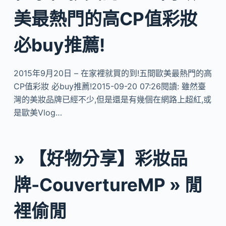
美最熱門的高CP值彩妝
必buy推薦!
2015年9月20日 – 在家裡就買的到!五間歐美最熱門的高
CP值彩妝 必buy推薦!2015-09-20 07:26閱讀: 雖然臺
灣的美妝品牌已經不少,但是還是有幾個在網路上超紅,或
是歐美Vlog…
» 【好物分享】彩妝品
牌-CouvertureMP » 閒
裡偷閒