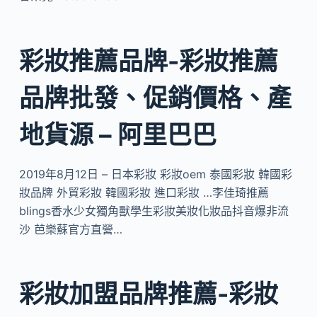
彩妝推薦品牌-彩妝推薦
品牌批發、促銷價格、產
地貨源 – 阿里巴巴
2019年8月12日 – 日本彩妝 彩妝oem 泰國彩妝 韓國彩
妝品牌 外貿彩妝 韓國彩妝 進口彩妝 …李佳琦推薦
blings香水少女獨角獸學生彩妝美妝化妝品抖音爆非流
沙 芭樂蘇官方直營…
彩妝加盟品牌推薦-彩妝