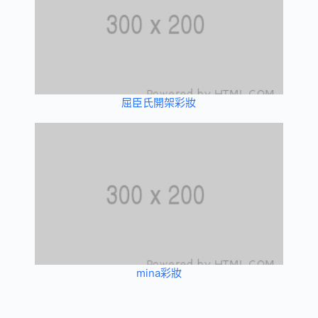
屈臣氏開架彩妝
mina彩妝