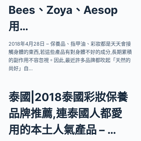
Bees、Zoya、Aesop
用…
2018年4月28日 – 保養品、指甲油、彩妝都是天天會接
觸身體的東西,若這些產品有對身體不好的成分,長期累積
的副作用不容忽視。因此,最近許多品牌都吹起「天然的
尚好」自…
泰國|2018泰國彩妝保養
品牌推薦,連泰國人都愛
用的本土人氣產品 – …