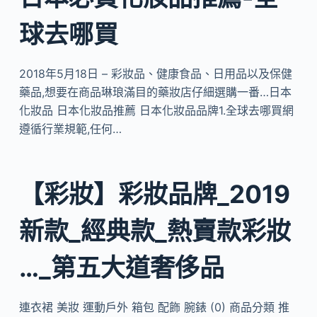
球去哪買
2018年5月18日 – 彩妝品、健康食品、日用品以及保健
藥品,想要在商品琳琅滿目的藥妝店仔細選購一番…日本
化妝品 日本化妝品推薦 日本化妝品品牌1.全球去哪買網
遵循行業規範,任何…
【彩妝】彩妝品牌_2019
新款_經典款_熱賣款彩妝
…_第五大道奢侈品
連衣裙 美妝 運動戶外 箱包 配飾 腕錶 (0) 商品分類 推