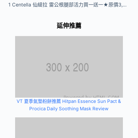
1 Centella 仙緹拉 雷公根腿部活力買一送一★原價3,…
延伸推薦
VT 夏季氣墊粉餅推薦 Hitpan Essence Sun Pact &
Procica Daily Soothing Mask Review