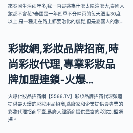
來泰國生活兩年多,我一直疑惑為什麼太陽這麼大,泰國人
妝都不會花?泰國是一年四季不分晴雨的每天溫度30度
以上,是一種走在路上都要融化的感覺,但是泰國人的妝…
彩妝網,彩妝品牌招商,時
尚彩妝代理,專業彩妝品
牌加盟連鎖-火爆…
火爆化妝品招商網【5588.TV】彩妝品牌招商代理頻道
提供最火爆的彩妝用品招商,爲廠家和企業提供最專業的
彩妝代理招商平臺,爲廣大經銷商提供豐富的彩妝加盟選
擇。