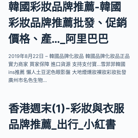
韓國彩妝品牌推薦-韓國
彩妝品牌推薦批發、促銷
價格、產…_阿里巴巴
2019年8月22日 – 韓國品牌化妝品 韓國品牌化妝品正品
實力商家 買家保障 進口貨源 支持支付寶…雪菲菲韓國
ins推薦 懶人土豆泥色眼影盤 大地煙燻妝裸妝彩妝批發
廣州市名色生物…
香港週末(1)-彩妝與衣服
品牌推薦_出行_小紅書