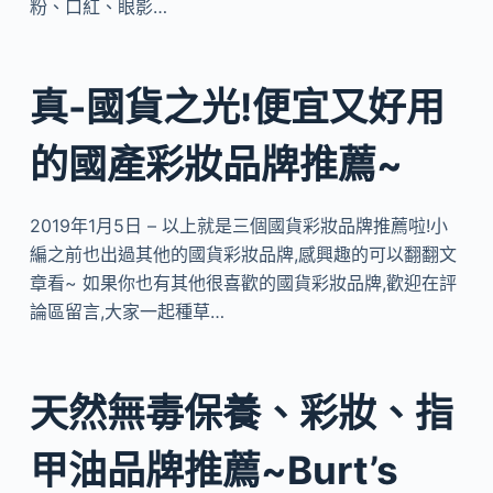
粉、口紅、眼影…
真-國貨之光!便宜又好用
的國產彩妝品牌推薦~
2019年1月5日 – 以上就是三個國貨彩妝品牌推薦啦!小
編之前也出過其他的國貨彩妝品牌,感興趣的可以翻翻文
章看~ 如果你也有其他很喜歡的國貨彩妝品牌,歡迎在評
論區留言,大家一起種草…
天然無毒保養、彩妝、指
甲油品牌推薦~Burt’s