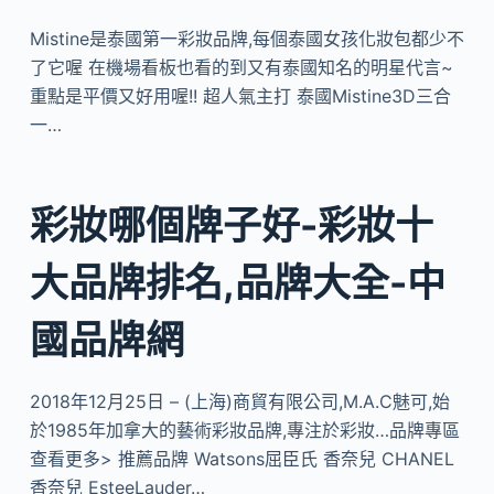
Mistine是泰國第一彩妝品牌,每個泰國女孩化妝包都少不
了它喔 在機場看板也看的到又有泰國知名的明星代言~
重點是平價又好用喔!! 超人氣主打 泰國Mistine3D三合
一…
彩妝哪個牌子好-彩妝十
大品牌排名,品牌大全-中
國品牌網
2018年12月25日 – (上海)商貿有限公司,M.A.C魅可,始
於1985年加拿大的藝術彩妝品牌,專注於彩妝…品牌專區
查看更多> 推薦品牌 Watsons屈臣氏 香奈兒 CHANEL
香奈兒 EsteeLauder…