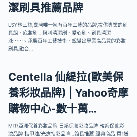
潔刷具推薦品牌
LSY林三益,臺灣唯一擁有百年工藝的品牌,提供專業的刷
具組、底妝刷﹑粉刺清潔刷、愛心刷、刷具清潔
液⋯⋯。承襲百年工藝技術、蛻變出專業高品質的彩妝
刷具,融合…
Centella 仙緹拉(歐美保
養彩妝品牌) | Yahoo奇摩
購物中心-數十萬…
MIT/亞洲保養彩妝品牌 日系保養彩妝品牌 韓系保養彩
妝品牌 指甲油/光療指彩品牌…館長推薦 經典商品 買1送