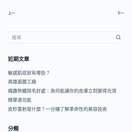
上一
下一
近期文章
敏感肌症狀有哪些？
高雄面膜工廠
揭露熱蠟除毛好處：為何能讓你的皮膚立刻變得光滑
精華液功能
皮秒雷射是什麼？一分鐘了解革命性的美容技術
分類