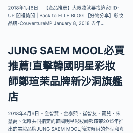
2018年1月8日 – 【產品推薦】大眼妝就要找這家!!!D-
UP 閒裡偷閒 | Back to ELLE BLOG 【好物分享】彩妝
品牌-CouvertureMP January 8, 2018 去年…
JUNG SAEM MOOL必買
推薦!直擊韓國明星彩妝
師鄭瑄茉品牌新沙洞旗艦
店
2018年4月6日 – 全智賢、金泰熙、崔智友、寶兒、宋
慧喬、湯唯共同指定的韓國明星彩妝師鄭瑄茉2015年推
出的美妝品牌JUNG SAEM MOOL,簡潔時尚的外型和真