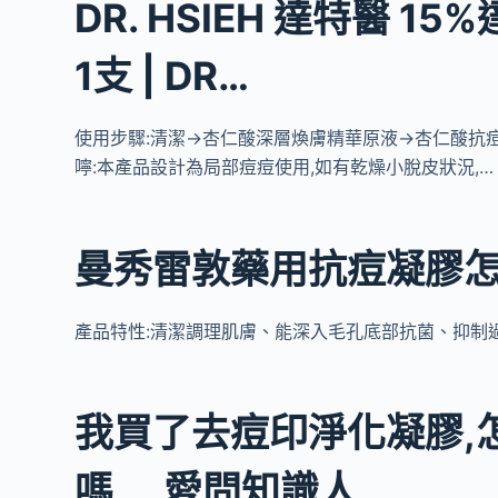
DR. HSIEH 達特醫 1
1支 | DR…
使用步驟:清潔→杏仁酸深層煥膚精華原液→杏仁酸抗
嚀:本產品設計為局部痘痘使用,如有乾燥小脫皮狀況,…
曼秀雷敦藥用抗痘凝膠怎
產品特性:清潔調理肌膚、能深入毛孔底部抗菌、抑制
我買了去痘印淨化凝膠,
嗎…_愛問知識人