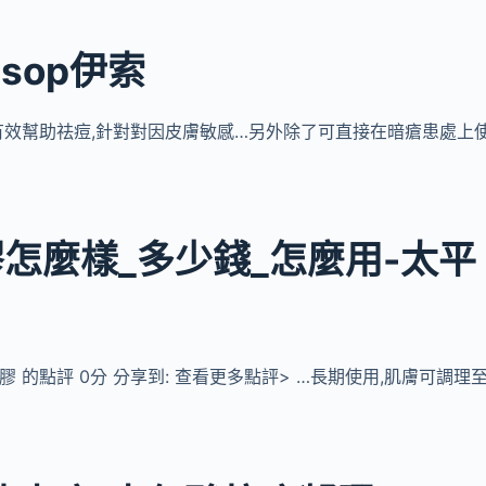
sop伊索
夠有效幫助祛痘,針對對因皮膚敏感…另外除了可直接在暗瘡患處上
怎麼樣_多少錢_怎麼用-太平
凝膠 的點評 0分 分享到: 查看更多點評> …長期使用,肌膚可調理