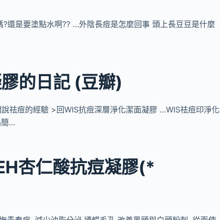
?還是要塗點水啊?? …外陰長痘是怎麼回事 頭上長豆豆是什麼
膠的日記 (豆瓣)
GG們說祛痘的經驗 >回WIS抗痘深層淨化潔面凝膠 …WIS祛痘印淨化
品簡…
IEH杏仁酸抗痘凝膠(*