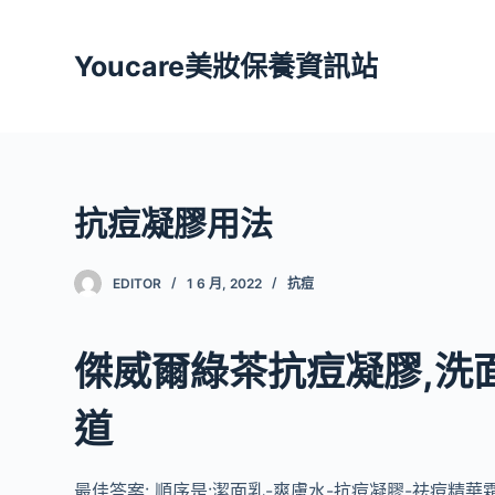
跳
至
Youcare美妝保養資訊站
主
要
內
容
抗痘凝膠用法
EDITOR
1 6 月, 2022
抗痘
傑威爾綠茶抗痘凝膠,洗
道
最佳答案: 順序是:潔面乳-爽膚水-抗痘凝膠-祛痘精華