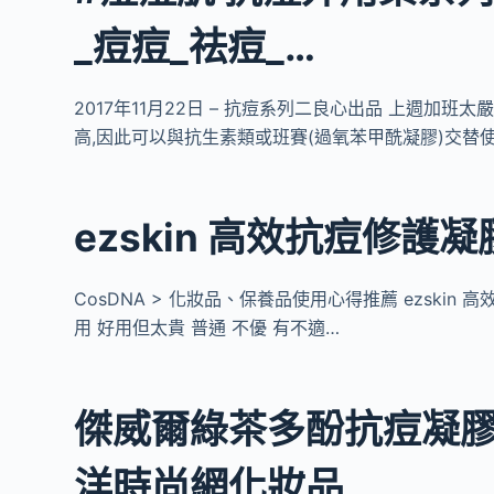
_痘痘_祛痘_…
2017年11月22日 – 抗痘系列二良心出品 上週加
高,因此可以與抗生素類或班賽(過氧苯甲酰凝膠)交替
ezskin 高效抗痘修護凝
CosDNA > 化妝品、保養品使用心得推薦 ezskin
用 好用但太貴 普通 不優 有不適…
傑威爾綠茶多酚抗痘凝膠
洋時尚網化妝品…