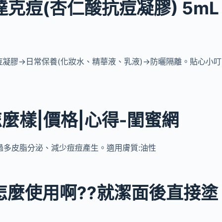
5%達克痘(杏仁酸抗痘凝膠) 5mL
痘凝膠→日常保養(化妝水、精華液、乳液)→防曬隔離。貼心小叮
麼樣|價格|心得-閨蜜網
過多皮脂分泌、減少痘痘產生。適用膚質:油性
怎麼使用啊??就潔面後直接塗