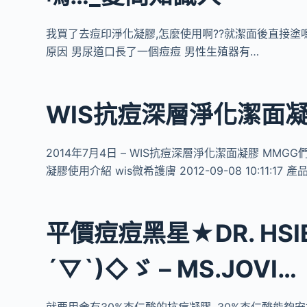
我買了去痘印淨化凝膠,怎麼使用啊??就潔面後直接塗嗎
原因 男尿道口長了一個痘痘 男性生殖器有…
WIS抗痘深層淨化潔面凝
2014年7月4日 – WIS抗痘深層淨化潔面凝膠 MM
凝膠使用介紹 wis微希護膚 2012-09-08 10:11:17 產
平價痘痘黑星★DR. HS
´▽`)◇ゞ – MS.JOVI…