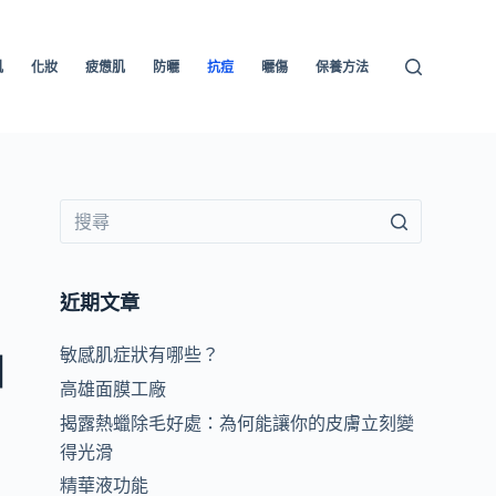
肌
化妝
疲憊肌
防曬
抗痘
曬傷
保養方法
近期文章
敏感肌症狀有哪些？
知
高雄面膜工廠
揭露熱蠟除毛好處：為何能讓你的皮膚立刻變
得光滑
精華液功能