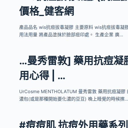
價格_健客網
產品品名 wis抗痘拔毒凝膠 主要原料 wis抗痘拔毒
用法用量 將產品塗抹於臉部痘印處。 生產企業 廣…
…曼秀雷敦] 藥用抗痘凝膠 | 
用心得 | …
UrCosme MENTHOLATUM 曼秀雷敦 藥用抗
濃包(或是那種開始要化濃的豆豆) 晚上睡覺的時候擦
#痘痘肌 抗痘外用藥系