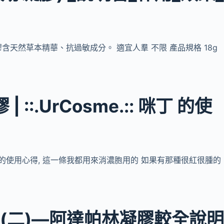
凝膠含天然草本精華、抗過敏成分。 適宜人羣 不限 產品規格 18g
::.UrCosme.:: 咪丁 的使
痘凝膠 的使用心得, 這一條我都用來消濃胞用的 如果有那種很紅很腫的
…
列(二)—阿達帕林凝膠較全說