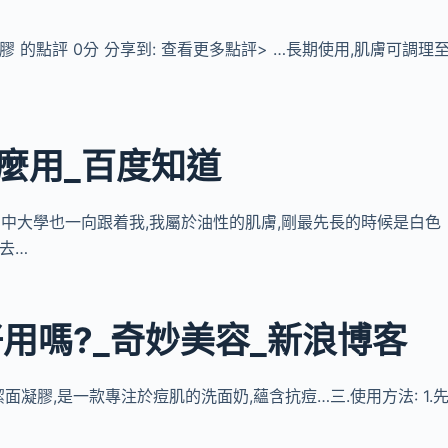
凝膠 的點評 0分 分享到: 查看更多點評> …長期使用,肌膚可調理
麼用_百度知道
痘,高中大學也一向跟着我,我屬於油性的肌膚,剛最先長的時候是白色
去…
用嗎?_奇妙美容_新浪博客
痘潔面凝膠,是一款專注於痘肌的洗面奶,蘊含抗痘…三.使用方法: 1.