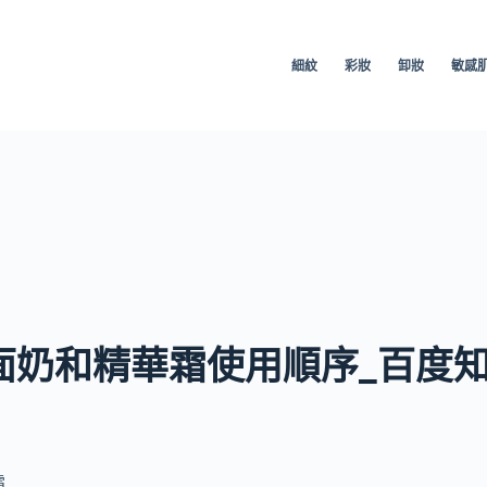
細紋
彩妝
卸妝
敏感
面奶和精華霜使用順序_百度
霜