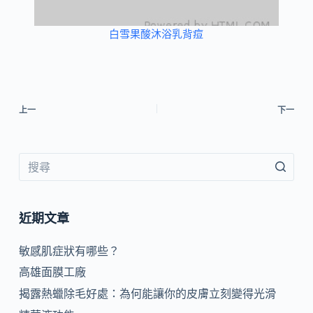
白雪果酸沐浴乳背痘
上一
下一
近期文章
敏感肌症狀有哪些？
高雄面膜工廠
揭露熱蠟除毛好處：為何能讓你的皮膚立刻變得光滑