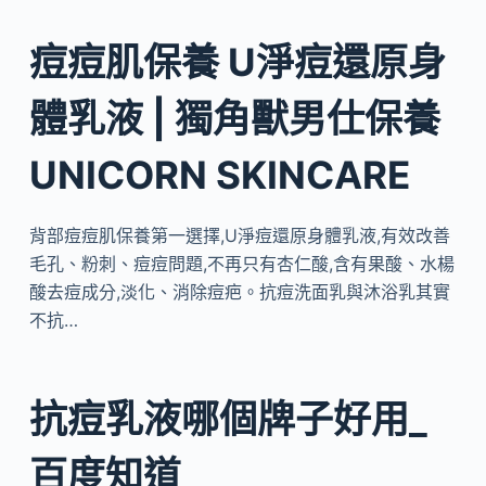
痘痘肌保養 U淨痘還原身
體乳液 | 獨角獸男仕保養
UNICORN SKINCARE
背部痘痘肌保養第一選擇,U淨痘還原身體乳液,有效改善
毛孔、粉刺、痘痘問題,不再只有杏仁酸,含有果酸、水楊
酸去痘成分,淡化、消除痘疤。抗痘洗面乳與沐浴乳其實
不抗…
抗痘乳液哪個牌子好用_
百度知道