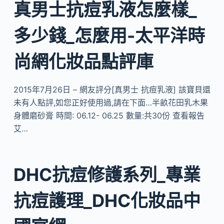
真男士抗痘乳液怎麼樣_
多少錢_怎麼用-太平洋時
尚網化妝品點評庫
2015年7月26日 – 網友評分[真男士 抗痘乳液] 該寶貝還
未有人點評,如您正好使用過,請在下面…半畝花田乳木果
身體磨砂膏 時間: 06.12- 06.25 數量:共30份 查看報告
艾…
DHC抗痘修護系列_專業
抗痘護理_DHC化妝品中