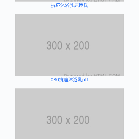
抗痘沐浴乳屈臣氏
080抗痘沐浴乳ptt