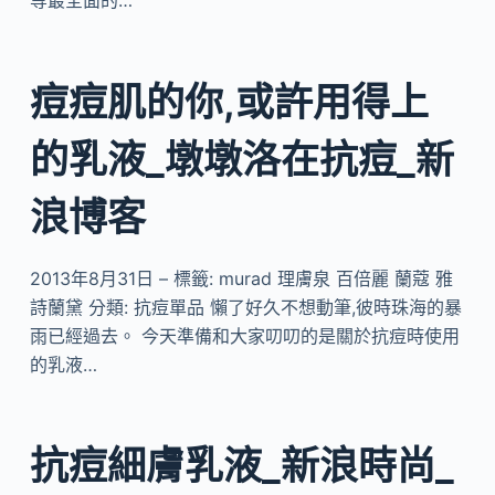
等最全面的…
痘痘肌的你,或許用得上
的乳液_墩墩洛在抗痘_新
浪博客
2013年8月31日 – 標籤: murad 理膚泉 百倍麗 蘭蔻 雅
詩蘭黛 分類: 抗痘單品 懶了好久不想動筆,彼時珠海的暴
雨已經過去。 今天準備和大家叨叨的是關於抗痘時使用
的乳液…
抗痘細膚乳液_新浪時尚_