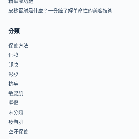
精華液功能
皮秒雷射是什麼？一分鐘了解革命性的美容技術
分類
保養方法
化妝
卸妝
彩妝
抗痘
敏感肌
曬傷
未分類
疲憊肌
空汙保養