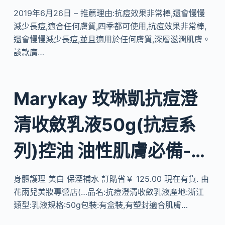
2019年6月26日 – 推薦理由:抗痘效果非常棒,還會慢慢
減少長痘,適合任何膚質,四季都可使用,抗痘效果非常棒,
還會慢慢減少長痘,並且適用於任何膚質,深層滋潤肌膚。
該款廣…
Marykay 玫琳凱抗痘澄
清收斂乳液50g(抗痘系
列)控油 油性肌膚必備-…
身體護理 美白 保溼補水 訂購省￥ 125.00 現在有貨. 由
花雨兒美妝專營店(…品名:抗痘澄清收斂乳液產地:浙江
類型:乳液規格:50g包裝:有盒裝,有塑封適合肌膚…