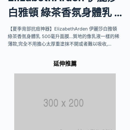
白雅頓 綠茶香氛身體乳 …
【夏季背部抗痘神器】ElizabethArden 伊麗莎白雅頓
綠茶香氛身體乳 500毫升面膜…質地的像乳液一樣的稀
薄款,完全不用擔心太厚重塗抹不開或者難以吸收,…
延伸推薦