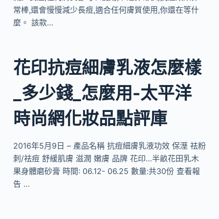
常棒,還會慢慢減少長痘,適合任何膚質使用,你還在等什
麼。 該款…
花印抗痘細膚乳液怎麼樣
_多少錢_怎麼用-太平洋
時尚網化妝品點評庫
2016年5月9日 – 產品名稱 抗痘細膚乳液功效 保溼 祛粉
刺/祛痘 舒緩肌膚 滋潤 嫩膚 品牌 花印…半畝花田乳木
果身體磨砂膏 時間: 06.12- 06.25 數量:共30份 查看報
告 …