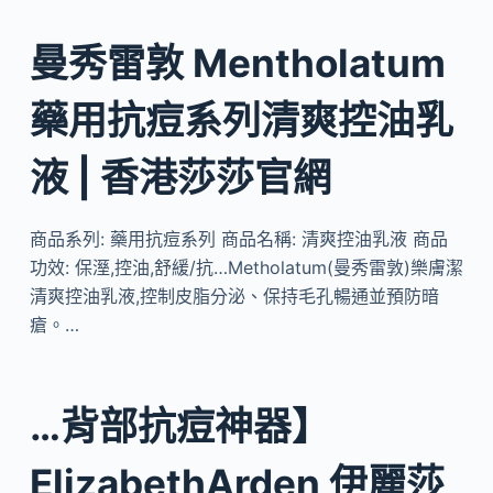
曼秀雷敦 Mentholatum
藥用抗痘系列清爽控油乳
液 | 香港莎莎官網
商品系列: 藥用抗痘系列 商品名稱: 清爽控油乳液 商品
功效: 保溼,控油,舒緩/抗…Metholatum(曼秀雷敦)樂膚潔
清爽控油乳液,控制皮脂分泌、保持毛孔暢通並預防暗
瘡。…
…背部抗痘神器】
ElizabethArden 伊麗莎