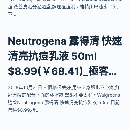
痘,改善皮脂分泌過盛,調理痘痘肌。維持肌膚油水平衡,
不…
Neutrogena 露得清 快速
清亮抗痘乳液 50ml
$8.99(￥68.41)_極客…
2018年10月31日 – 價格很美好,用來塗身體也不心疼,背
部有痘的配合下面的沐浴露,效果不要太好。Walgreens
這款Neutrogena 露得清 快速清亮抗痘乳液 50ml,目前
售價$8.99,折…