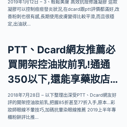
2019年1月12日 – 3、輕鬆美膚 高效抗痘修護凝膠 這款
凝膠可以控制痘痘發炎狀況,在dcard跟ptt評價都滿好,改
善粉刺也很有感,長期使用皮膚變得比較平滑,而且很穩
定,出油狀…
PTT、Dcard網友推薦必
買開架控油妝前乳!通通
350以下,還能享藥妝店…
2018年7月28日 – 以下整理出深受PTT、Dcard網友好
評的開架控油妝前乳,把握85折甚至77折入手,原本…彩
妝師眼線不暈技巧,加碼抗暈染眼線推薦 2019上半年專
櫃粉餅評比推…