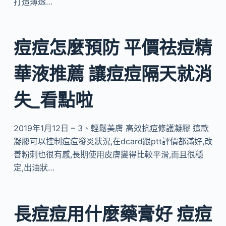
打造薄透…
痘痘怎麼預防 平價祛痘精
華液推薦 讓痘痘隔天就消
失_看點啦
2019年1月12日 – 3、輕鬆美膚 高效抗痘修護凝膠 這款
凝膠可以控制痘痘發炎狀況,在dcard跟ptt評價都滿好,改
善粉刺也很有感,長期使用皮膚變得比較平滑,而且很穩
定,出油狀…
長痘痘用什麼藥膏好 痘痘