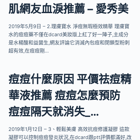
肌網友血淚推薦 – 愛秀美
2019年5月9日 – 2.理膚寶水 淨痘無瑕極效精華 理膚寶
水的痘痘藥不僅在dcard美妝版上紅了好一陣子,主成分
是水楊酸和益菌生,網友評論它消滅內包痘和閉鎖型粉刺
超有效,在痘痘剛…
痘痘什麼原因 平價祛痘精
華液推薦 痘痘怎麼預防
痘痘隔天就消失_…
2019年1月12日 – 3、輕鬆美膚 高效抗痘修護凝膠 這款
凝膠可以控制痘痘發炎狀況,在dcard跟ptt評價都滿好,改