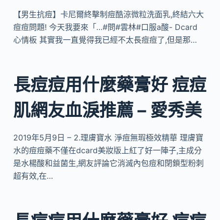
【男生抗痘】卡尼爾終擊制痘酷涼微粒洗面乳,終結六大
痘痘問題! 今天我要來「…#問#雲林#口服a酸- Dcard
心情板 其實我一直覺得我已經不太長痘痘了,但是那…
長痘痘用什麼藥膏好 痘痘
肌網友血淚推薦 – 愛秀美
2019年5月9日 – 2.理膚寶水 淨痘無瑕極效精華 理膚寶
水的痘痘藥不僅在dcard美妝版上紅了好一陣子,主成分
是水楊酸和益菌生,網友評論它消滅內包痘和閉鎖型粉刺
超有效,在…