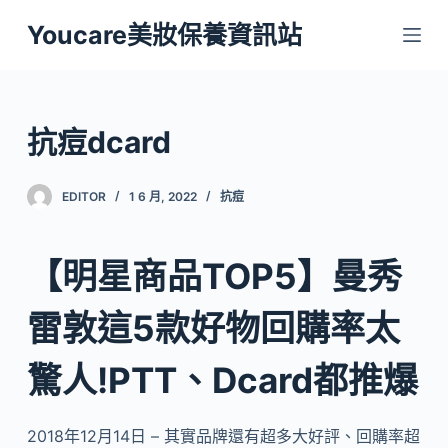
跳
Youcare美妝保養資訊站
至
主
要
內
抗痘dcard
容
EDITOR
1 6 月, 2022
抗痘
【明星商品TOP5】曼秀
雷敦這5款好物回購率太
驚人!PTT、Dcard都推爆
2018年12月14日 – 其實品牌還有超多大好評、回購率超