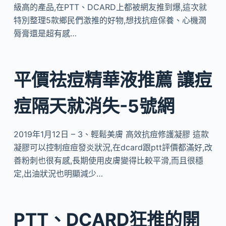
級高的產品,在PTT、DCARD上都被網友推到爆,這次就
特別整理5款鄉民們激推的好物,想找抗痘保養、心機潤
脣膏還是超有感…
平價祛痘精華液推薦 讓痘
痘隔天就消失-5號網
2019年1月12日 – 3、輕鬆美膚 高效抗痘修護凝膠 這款
凝膠可以控制痘痘發炎狀況,在dcard跟ptt評價都滿好,改
善粉刺也很有感,長期使用皮膚變得比較平滑,而且很穩
定,出油狀況也明顯減少…
PTT、DCARD狂推的開