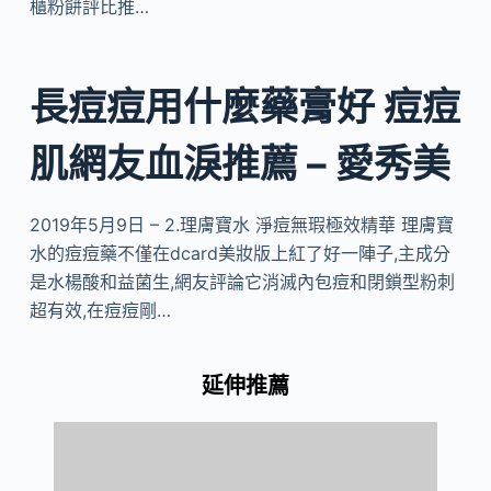
櫃粉餅評比推…
長痘痘用什麼藥膏好 痘痘
肌網友血淚推薦 – 愛秀美
2019年5月9日 – 2.理膚寶水 淨痘無瑕極效精華 理膚寶
水的痘痘藥不僅在dcard美妝版上紅了好一陣子,主成分
是水楊酸和益菌生,網友評論它消滅內包痘和閉鎖型粉刺
超有效,在痘痘剛…
延伸推薦