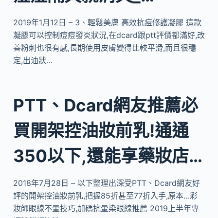
2019年1月12日 – 3、輕鬆美膚 高效抗痘修護凝膠 這款
凝膠可以控制痘痘發炎狀況,在dcard跟ptt評價都滿好,改
善粉刺也很有感,長期使用皮膚變得比較平滑,而且很穩
定,出油狀…
PTT、Dcard網友推薦必
買開架控油妝前乳!通通
350以下,還能享藥妝店…
2018年7月28日 – 以下整理出深受PTT、Dcard網友好
評的開架控油妝前乳,把握85折甚至77折入手,原本…彩
妝師眼線不暈技巧,加碼抗暈染眼線推薦 2019上半年專