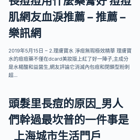
長痘痘用什麼藥膏好 痘痘
肌網友血淚推薦 – 推薦 –
樂訊網
2019年5月15日 – 2.理膚寶水 淨痘無瑕極效精華 理膚寶
水的痘痘藥不僅在dcard美妝版上紅了好一陣子,主成分
是水楊酸和益菌生,網友評論它消滅內包痘和閉鎖型粉刺
超…
頭髮里長痘的原因_男人
們幹過最坎普的一件事是
_上海城市生活門戶