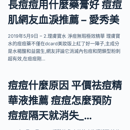
長痘痘用什麼藥膏好 痘痘
肌網友血淚推薦 – 愛秀美
2019年5月9日 – 2.理膚寶水 淨痘無瑕極效精華 理膚寶
水的痘痘藥不僅在dcard美妝版上紅了好一陣子,主成分
是水楊酸和益菌生,網友評論它消滅內包痘和閉鎖型粉刺
超有效,在痘痘剛…
痘痘什麼原因 平價祛痘精
華液推薦 痘痘怎麼預防
痘痘隔天就消失_…