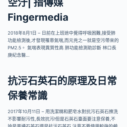
空汙| 指傳媒
Fingermedia
2018年8月1日 – 日前在上班途中覺得呼吸困難,接受肺
功能檢測後,才發現罹患氣喘,而元兇之一就是空污帶來的
PM2.5。 氣喘表現異質性高 肺功能檢測助診斷 林口長
庚紀念醫…
抗污石英石的原理及日常
保養常識
2017年10月11日 – 用洗潔精和肥皂水對抗污石英石擦洗
不影響耐污性,長效抗污!但是石英石臺面要注意保養,不
論是普通石英石還是抗污石英石,注意不要使用較強的鹼