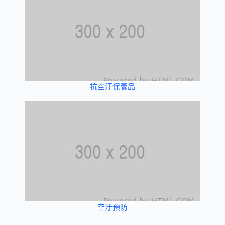
抗空汙保養品
空汙預防