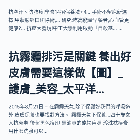
抗空汙、防肺癌!學會14招保養法+4… 手術不留疤新選
擇!甲狀腺經口切除術,… 研究:吃高能量早餐者,心血管更
健康?… 抗癌大發現!中正大學利用啟動「自殺基… …
抗霧霾排污是關鍵 養出好
皮膚需要這樣做【圖】_
護膚_美容_太平洋…
2015年8月21日 – 在霧霾天氣,除了保護好我們的呼吸道
外,皮膚保養也要找對方法。 霧霾天氣下保養…四十歲女
人抗衰老 後背黑色痘印 馬油真的能祛痘嗎 珍珠祛痘膏
用什麼洗臉可以…