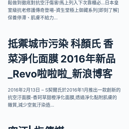
鬆做到徹底對抗空汙傷害!馬上列入下次靠櫃必…日本皇
室級抗老修護傳奇登場-資生堂極上御藏系列[即刻了解]
保養停滯、肌膚不給力…
抵禦城市污染 科顏氏 香
菜淨化面膜 2016年新品
_Revo啦啦啦_新浪博客
2016年2月13日 – S契爾氏於2016年1月推出一款創新的
抗空汙面膜-香珂草甜橙淨化面膜,透過淨化黏附肌膚的
雜質,減少空氣汙染造…