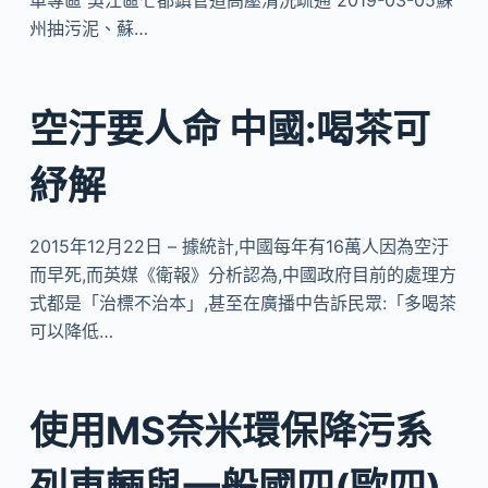
車專區 吳江區七都鎮管道高壓清洗疏通 2019-03-05蘇
州抽污泥、蘇…
空汙要人命 中國:喝茶可
紓解
2015年12月22日 – 據統計,中國每年有16萬人因為空汙
而早死,而英媒《衛報》分析認為,中國政府目前的處理方
式都是「治標不治本」,甚至在廣播中告訴民眾:「多喝茶
可以降低…
使用MS奈米環保降污系
列車輛與一般國四(歐四)