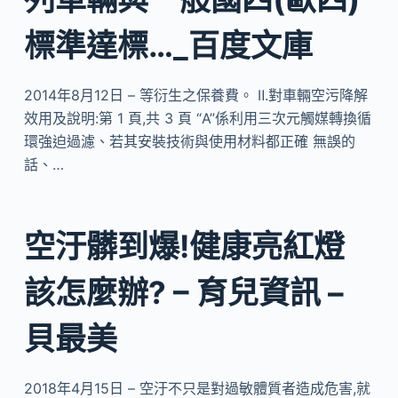
標準達標…_百度文庫
2014年8月12日 – 等衍生之保養費。 Ⅱ.對車輛空污降解
效用及說明:第 1 頁,共 3 頁 “A”係利用三次元觸媒轉換循
環強迫過濾、若其安裝技術與使用材料都正確 無誤的
話、…
空汙髒到爆!健康亮紅燈
該怎麼辦? – 育兒資訊 –
貝最美
2018年4月15日 – 空汙不只是對過敏體質者造成危害,就