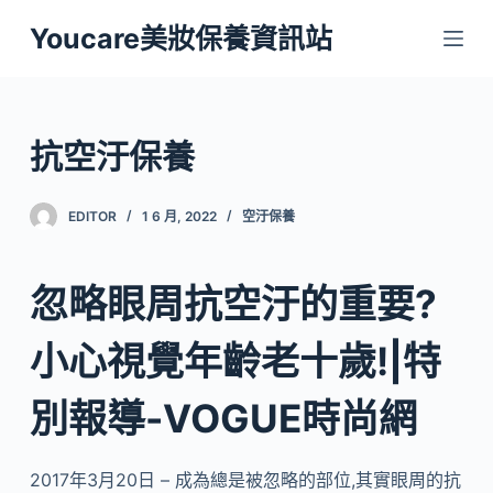
跳
Youcare美妝保養資訊站
至
主
要
內
抗空汙保養
容
EDITOR
1 6 月, 2022
空汙保養
忽略眼周抗空汙的重要?
小心視覺年齡老十歲!|特
別報導-VOGUE時尚網
2017年3月20日 – 成為總是被忽略的部位,其實眼周的抗