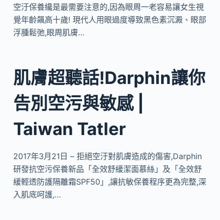
空汙保養纔是最需要注意的,因為眼周一老容易讓女生視
覺年齡飆高十歲! 現代人用眼過度導致黑色素沉澱、眼部
浮腫鬆弛,眼周肌膚…
肌膚超聽話!Darphin讓你
告別空污與敏感 |
Taiwan Tatler
2017年3月21日 – 拒絕空汙對肌膚造成的傷害,Darphin
研發抗空污保養新品「全效舒緩潔面慕絲」及「全效舒
緩輕透防護隔離霜SPF50」,讓抗敏保養程序更為完整,深
入肌底呵護,…