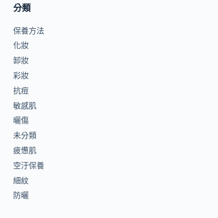
分類
保養方法
化妝
卸妝
彩妝
抗痘
敏感肌
曬傷
未分類
疲憊肌
空汙保養
細紋
防曬