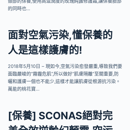
頸部的保養,使用高滋潤度的玫瑰純露修護霜,讓保養臉部
的同時也…
面對空氣污染,懂保養的
人是這樣護膚的!
2018年5月10日 – 現如今,空氣污染愈發嚴重,導致我們要
面臨嚴峻的“霧霾危肌”,所以做好“肌膚隔離”至關重要,防
曬和護膚一個也不能少,這樣才能讓肌膚從根源抗污染。
萬能的桃花寶…
[保養] SCONAS絕對完