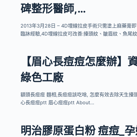
碑整形醫師,…
2013年3月28日 – 4D埋線拉皮手術只需塗上麻藥
臨牀經驗,4D埋線拉皮可改善:擡頭紋、皺眉紋、魚尾
【眉心長痘痘怎麼辦】資訊
綠色工廠
額頭長痘痘 麵相,長痘痘該吃啥, 怎麼有效去除天生擡頭
心長痘痘ptt 眉心痘痘ptt About…
明治膠原蛋白粉 痘痘_孕