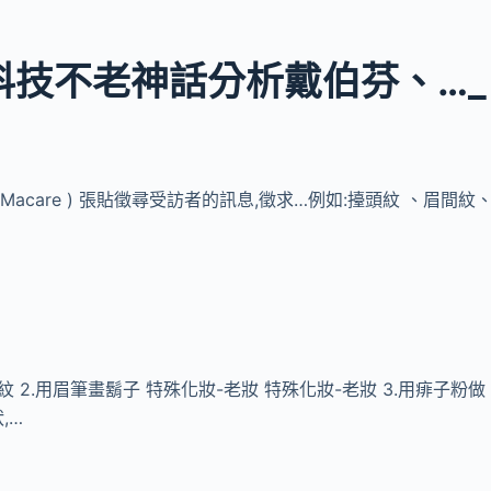
科技不老神話分析戴伯芬、…_
版 (Macare ) 張貼徵尋受訪者的訊息,徵求…例如:擡頭紋 、眉間紋
頭紋 2.用眉筆畫鬍子 特殊化妝-老妝 特殊化妝-老妝 3.用痱子粉做
,…