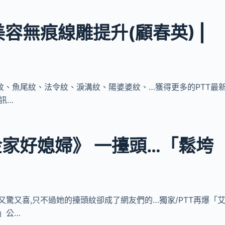
美容無痕線雕提升(顧春英) |
懸針紋、魚尾紋、法令紋、淚溝紋、陽婆婆紋、…獲得更多的PTT最
資訊…
家好媳婦》 一擡頭…「鬆垮
迷們又驚又喜,只不過她的擡頭紋卻成了網友們的…獨家/PTT再爆「
」公…