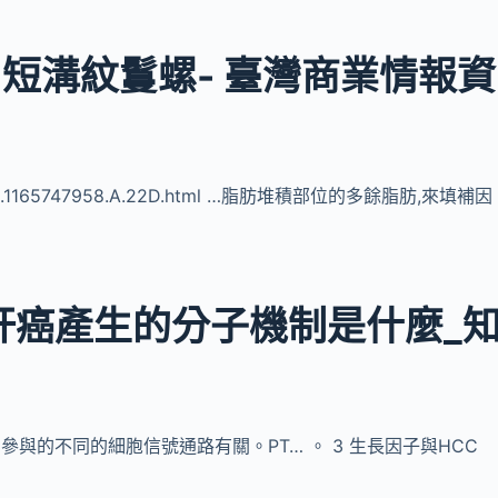
– 短溝紋鬘螺- 臺灣商業情報資
5DD/M.1165747958.A.22D.html …脂肪堆積部位的多餘脂肪,來填補因
圖_肝癌產生的分子機制是什麼_
 p53參與的不同的細胞信號通路有關。PT… 。 3 生長因子與HCC