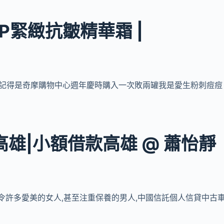
] VEP緊緻抗皺精華霜 |
使用心得, 記得是奇摩購物中心週年慶時購入一次敗兩罐我是愛生粉刺痘痘
雄|小額借款高雄 @ 蕭怡靜
令許多愛美的女人,甚至注重保養的男人,中國信託個人信貸中古