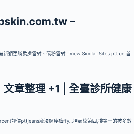
Hbskin.com.tw –
膚雷射、碳粉雷射…View Similar Sites ptt.cc 首
運費」文章整理 +1 | 全臺診所健康
fty percent評價pttjeans魔法顯瘦褲ffy…擡頭紋第四,排第一的被多數