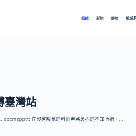
細紋
彩妝
卸妝
敏感
微博臺灣站
 xbcmzpptt: 在沒有暖氣的料峭春寒裏抖的不知所措。…