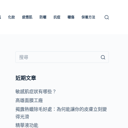
肌
化妝
疲憊肌
防曬
抗痘
曬傷
保養方法
近期文章
敏感肌症狀有哪些？
高雄面膜工廠
揭露熱蠟除毛好處：為何能讓你的皮膚立刻變
得光滑
精華液功能