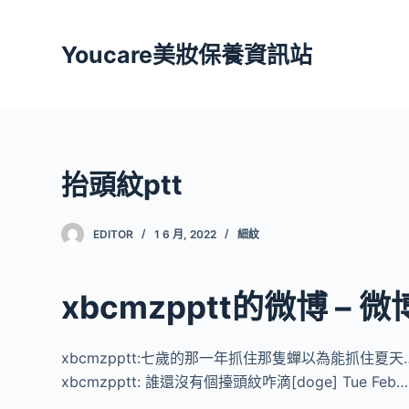
跳
至
Youcare美妝保養資訊站
主
要
內
容
抬頭紋ptt
EDITOR
1 6 月, 2022
細紋
xbcmzpptt的微博 – 
xbcmzpptt:七歲的那一年抓住那隻蟬以為能抓住夏天…
xbcmzpptt: 誰還沒有個擡頭紋咋滴[doge] Tue Feb…