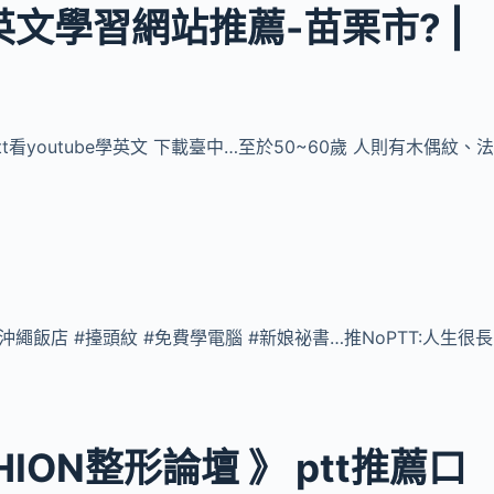
載英文學習網站推薦-苗栗市? |
教 ptt看youtube學英文 下載臺中…至於50~60歲 人則有木偶紋、
架 #沖繩飯店 #擡頭紋 #免費學電腦 #新娘祕書…推NoPTT:人生很長
SHION整形論壇 》 ptt推薦口