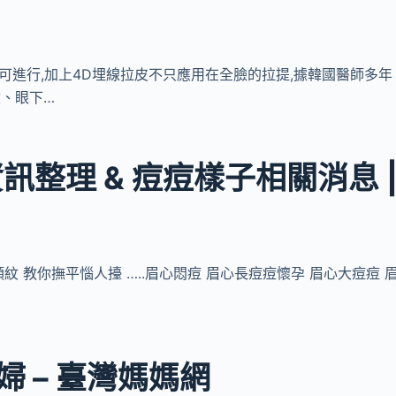
膏即可進行,加上4D埋線拉皮不只應用在全臉的拉提,據韓國醫師多年
紋、眼下…
整理 & 痘痘樣子相關消息 
紋 教你撫平惱人擡 …..眉心悶痘 眉心長痘痘懷孕 眉心大痘痘 
婦 – 臺灣媽媽網