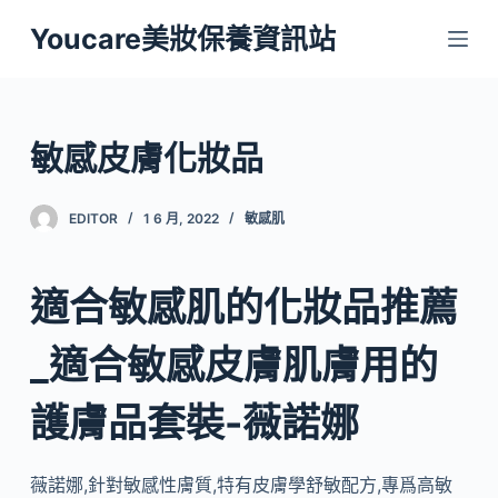
跳
Youcare美妝保養資訊站
至
主
要
內
敏感皮膚化妝品
容
EDITOR
1 6 月, 2022
敏感肌
適合敏感肌的化妝品推薦
_適合敏感皮膚肌膚用的
護膚品套裝-薇諾娜
薇諾娜,針對敏感性膚質,特有皮膚學舒敏配方,專爲高敏