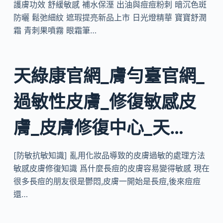
護膚功效 舒緩敏感 補水保溼 出油與痘痘粉刺 暗沉色斑
防曬 鬆弛細紋 遮瑕提亮新品上市 日光燈精華 寶寶舒潤
霜 青刺果噴霧 眼霜筆…
天綠康官網_膚勻臺官網_
過敏性皮膚_修復敏感皮
膚_皮膚修復中心_天…
[防敏抗敏知識] 亂用化妝品導致的皮膚過敏的處理方法
敏感皮膚修復知識 爲什麼長痘的皮膚容易變得敏感 現在
很多長痘的朋友很是鬱悶,皮膚一開始是長痘,後來痘痘
還…