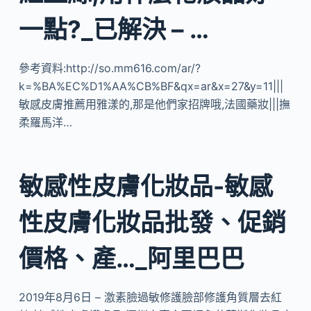
一點?_已解決 – …
參考資料:http://so.mm616.com/ar/?
k=%BA%EC%D1%AA%CB%BF&qx=ar&x=27&y=11|||
敏感皮膚推薦用雅漾的,那是他們家招牌哦,法國藥妝|||撫
柔羅馬洋…
敏感性皮膚化妝品-敏感
性皮膚化妝品批發、促銷
價格、產…_阿里巴巴
2019年8月6日 – 激素臉過敏修護臉部修護角質層去紅