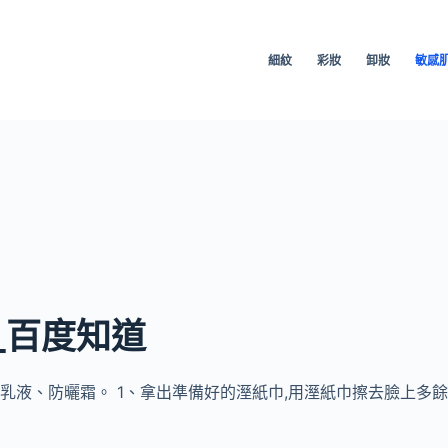
細紋
彩妝
卸妝
敏感
_百度知道
溼乳液、防曬霜。 1、拿出準備好的溼紙巾,用溼紙巾擦去臉上多