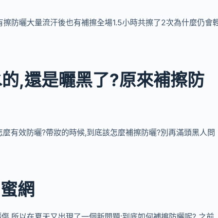
前有擦防曬大量流汗後也有補擦全場1.5小時共擦了2次為什麼仍會
的,還是曬黑了?原來補擦防
邊玩水怎麼有效防曬?帶妝的時候,到底該怎麼補擦防曬?別再滿頭黑人問
閨蜜網
曬黑曬傷,所以在夏天又出現了一個新問題:到底如何補擦防曬呢? 之前