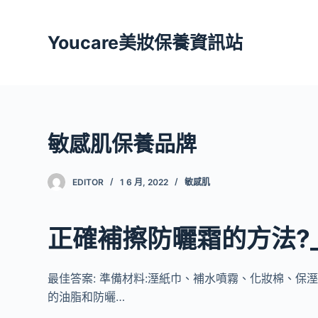
跳
至
Youcare美妝保養資訊站
主
要
內
容
敏感肌保養品牌
EDITOR
1 6 月, 2022
敏感肌
正確補擦防曬霜的方法?
最佳答案: 準備材料:溼紙巾、補水噴霧、化妝棉、保
的油脂和防曬…