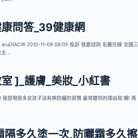
健康問答_39健康網
ruDIACW 2010-11-09 08:05 投訴 我要諮詢 名醫在線 全國
位主…
教室 ]_護膚_美妝_小紅書
哦! 我發現很多女孩子沒有擦防曬的習慣 最常聽到的理由是:懶! 再
霜隔多久塗一次,防曬霜多久擦