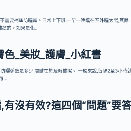
些情況不需要補塗防曬霜。日常上下班,一早一晚纔在室外曬太陽,其餘
補塗的。如果是化…
色_美妝_護膚_小紅書
不管防曬係數是多少,關鍵在於及時補擦。 一般來說,每隔2至3小時
每…
,有沒有效?這四個“問題”要