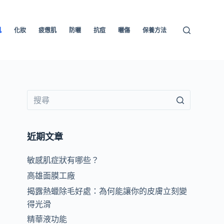
肌
化妝
疲憊肌
防曬
抗痘
曬傷
保養方法
近期文章
敏感肌症狀有哪些？
高雄面膜工廠
揭露熱蠟除毛好處：為何能讓你的皮膚立刻變
餘
得光滑
精華液功能