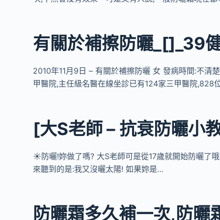
有關於補擦防曬_[]_39
2010年11月9日 – 有關於補擦防曬 女 發病時間:不清楚 a
甲醫院,主任級名醫在線坐診已有124家三甲醫院,828
[大S老師 – 抗衰防曬小
☀️防曬!妳做了嗎? 大S老師可是從17歲就開始防曬了
來聽到的是:我又沒曬太陽! 如果妳是…
防曬霜多久補一次,防曬