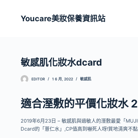
跳
至
Youcare美妝保養資訊站
主
要
內
容
敏感肌化妝水dcard
EDITOR
1 6 月, 2022
敏感肌
適合溼敷的平價化妝水 2
2019年6月23日 – 敏感肌與過敏人的溼敷最愛「MU
Dcard的「薏仁水」,CP值高到嚇死人呀!質地清爽不黏