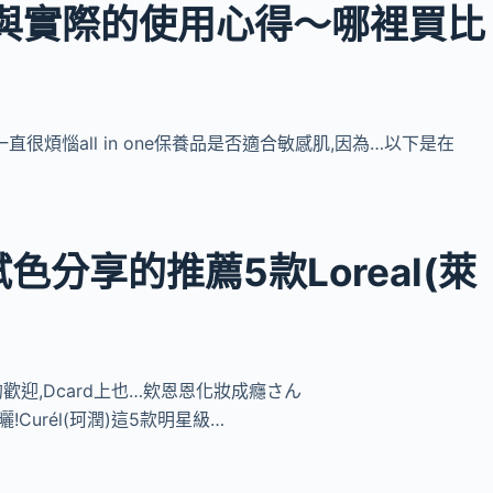
價與實際的使用心得～哪裡買比
一直很煩惱all in one保養品是否適合敏感肌,因為…以下是在
色分享的推薦5款Loreal(萊
的歡迎,Dcard上也…欸恩恩化妝成癮さん
防曬!Curél(珂潤)這5款明星級…