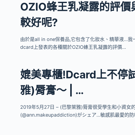
OZIO蜂王乳凝露的評
較好呢?
由於是all in one保養品,它包含了化妝水、精華液…我
dcard上發表的各種關於OZIO蜂王乳凝露的評價…
媲美專櫃!Dcard上不停試
雅)脣膏～ | …
2019年5月27日 – (巴黎萊雅)脣膏很受學生和小資女
(@ann.makeupaddiction)がシェア…敏感肌最愛的