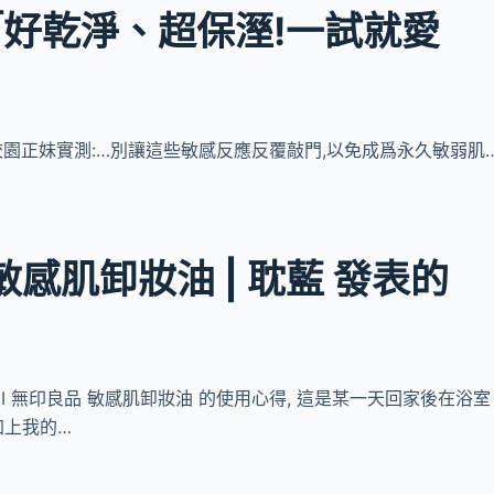
:「好乾淨、超保溼!一試就愛
ard校園正妹實測:…別讓這些敏感反應反覆敲門,以免成爲永久敏弱肌
] 敏感肌卸妝油 | 耽藍 發表的
AN) MUJI 無印良品 敏感肌卸妝油 的使用心得, 這是某一天回家後在浴室
加上我的…