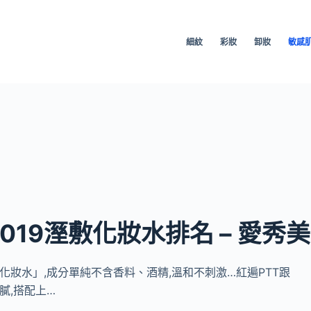
細紋
彩妝
卸妝
敏感
019溼敷化妝水排名 – 愛秀美
JI化妝水」,成分單純不含香料、酒精,溫和不刺激…紅遍PTT跟
膩,搭配上…