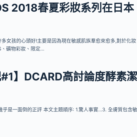
S 2018春夏彩妝系列在日本
S,是許多女孩的心頭好!主要是因為現在敏感肌族羣愈來愈多,對於化妝
OS、礦物彩妝、限定…
#1】DCARD高討論度酵素
的幾乎是一面倒的正評 本文主題順序: 1.驚人事實…3. 全膚質包含