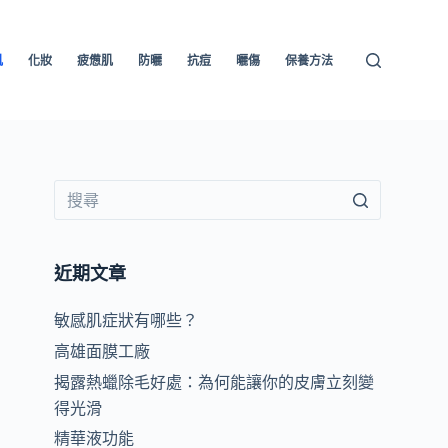
肌
化妝
疲憊肌
防曬
抗痘
曬傷
保養方法
近期文章
敏感肌症狀有哪些？
高雄面膜工廠
揭露熱蠟除毛好處：為何能讓你的皮膚立刻變
得光滑
精華液功能