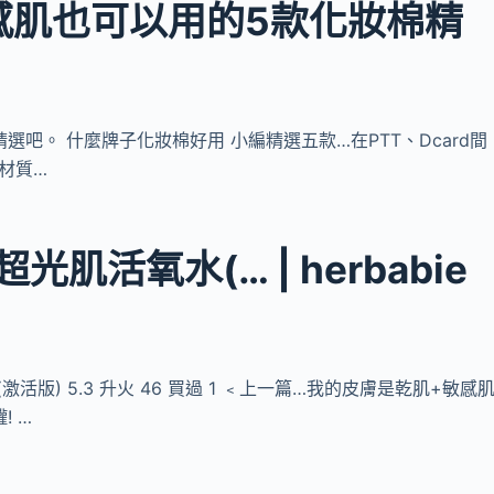
感肌也可以用的5款化妝棉精
精選吧。 什麼牌子化妝棉好用 小編精選五款…在PTT、Dcard間
巾材質…
] 超光肌活氧水(… | herbabie
氧水(激活版) 5.3 升火 46 買過 1 ﹤上一篇…我的皮膚是乾肌+敏感
 …