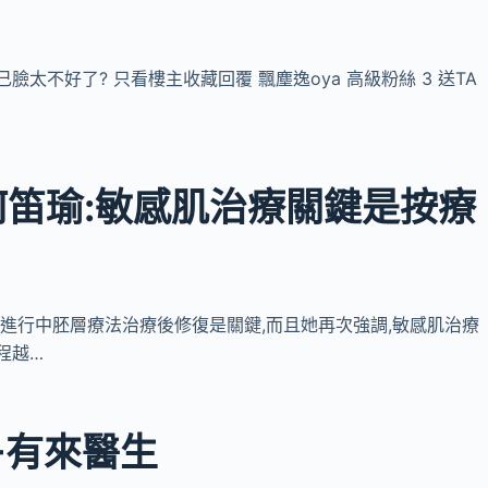
己臉太不好了? 只看樓主收藏回覆 飄塵逸oya 高級粉絲 3 送TA
 | 何笛瑜:敏感肌治療關鍵是按療
受損在進行中胚層療法治療後修復是關鍵,而且她再次強調,敏感肌治療
程越…
-有來醫生