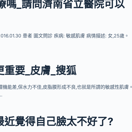
療嗎_請問濟南省立醫院可以
16.01.30 患者 圖文問診 疾病: 敏感肌膚 病情描述: 女,25歲。
更重要_皮膚_搜狐
膚生理機能差,保水力不佳,皮脂膜形成不良,也就是所謂的敏感性肌膚
…
最近覺得自己臉太不好了?