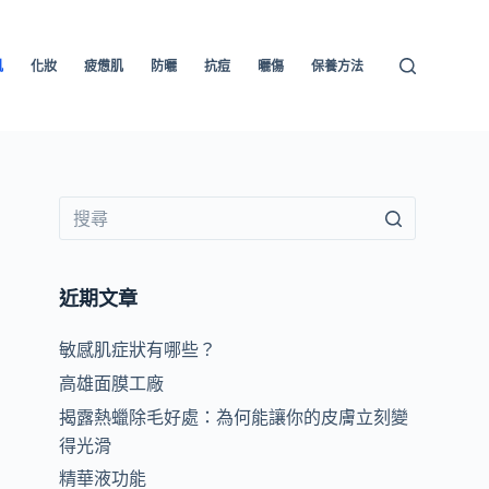
肌
化妝
疲憊肌
防曬
抗痘
曬傷
保養方法
近期文章
敏感肌症狀有哪些？
高雄面膜工廠
揭露熱蠟除毛好處：為何能讓你的皮膚立刻變
、
得光滑
精華液功能