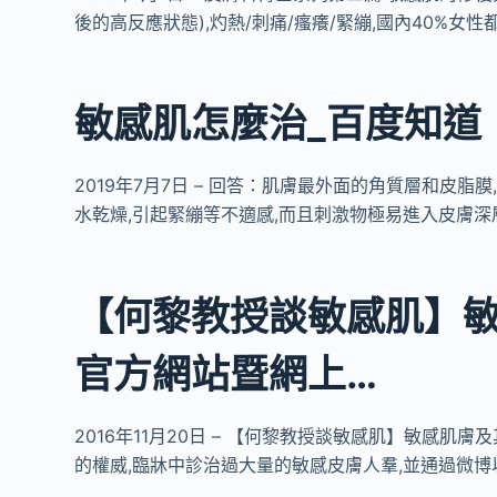
後的高反應狀態),灼熱/刺痛/瘙癢/緊繃,國內40%女性
敏感肌怎麼治_百度知道
2019年7月7日 – 回答：肌膚最外面的角質層和皮
水乾燥,引起緊繃等不適感,而且刺激物極易進入皮膚深層
【何黎教授談敏感肌】敏
官方網站暨網上…
2016年11月20日 – 【何黎教授談敏感肌】敏感肌膚及其
的權威,臨牀中診治過大量的敏感皮膚人羣,並通過微博