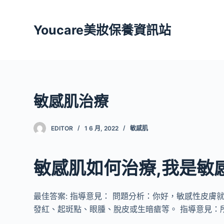
跳
至
Youcare美妝保養資訊站
主
要
內
容
敏感肌治療
EDITOR
1 6 月, 2022
敏感肌
敏感肌如何治療,我是敏
最佳答案: 指導意見： 問題分析：你好，敏感性皮
發紅、起斑點、眼腫、脫皮或生暗瘡等。 指導意見：