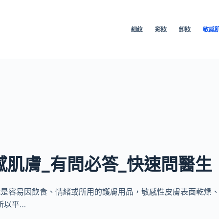
細紋
彩妝
卸妝
敏感
感肌膚_有問必答_快速問醫生
膚就是容易因飲食、情緒或所用的護膚用品，敏感性皮膚表面乾燥
所以平…