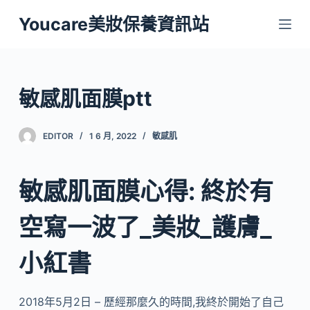
跳
Youcare美妝保養資訊站
至
主
要
內
敏感肌面膜ptt
容
EDITOR
1 6 月, 2022
敏感肌
敏感肌面膜心得: 終於有
空寫一波了_美妝_護膚_
小紅書
2018年5月2日 – 歷經那麼久的時間,我終於開始了自己