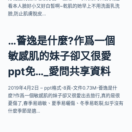
看本人臉好小又好白皙啊~乾肌的她早上不用洗面乳洗
臉,防止肌膚脫皮…
…薈逸是什麼?作爲一個
敏感肌的妹子卻又很愛
ppt免…_愛問共享資料
2019年4月2日 – ppt格式-8頁-文件0.73M-薈逸是什
麼?作爲一個敏感肌的妹子卻又很愛出去旅行,真的是很
憂傷了,春季易過敏、夏季易曬傷、冬季易乾裂,似乎沒有
什麼季節是適…