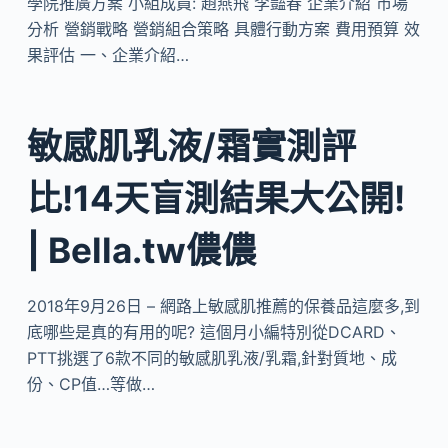
學院推廣方案 小組成員: 趙燕飛 李豔春 企業介紹 市場
分析 營銷戰略 營銷組合策略 具體行動方案 費用預算 效
果評估 一、企業介紹…
敏感肌乳液/霜實測評
比!14天盲測結果大公開!
| Bella.tw儂儂
2018年9月26日 – 網路上敏感肌推薦的保養品這麼多,到
底哪些是真的有用的呢? 這個月小編特別從DCARD、
PTT挑選了6款不同的敏感肌乳液/乳霜,針對質地、成
份、CP值…等做…