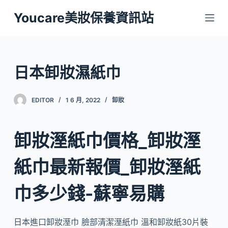
跳
Youcare美妝保養資訊站
至
主
要
內
日本卸妝濕紙巾
容
EDITOR
1 6 月, 2022
卸妝
卸妝溼紙巾價格_卸妝溼
紙巾最新報價_卸妝溼紙
巾多少錢-蘇寧易購
日本進口卸妝溼巾 臉部清潔溼紙巾 溫和卸妝紙30片裝