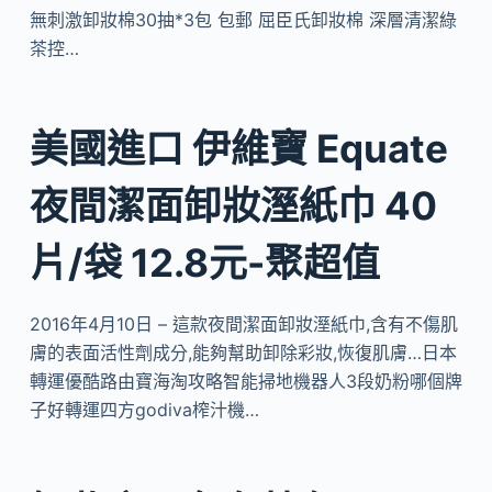
無刺激卸妝棉30抽*3包 包郵 屈臣氏卸妝棉 深層清潔綠
茶控…
美國進口 伊維寶 Equate
夜間潔面卸妝溼紙巾 40
片/袋 12.8元-聚超值
2016年4月10日 – 這款夜間潔面卸妝溼紙巾,含有不傷肌
膚的表面活性劑成分,能夠幫助卸除彩妝,恢復肌膚…日本
轉運優酷路由寶海淘攻略智能掃地機器人3段奶粉哪個牌
子好轉運四方godiva榨汁機…