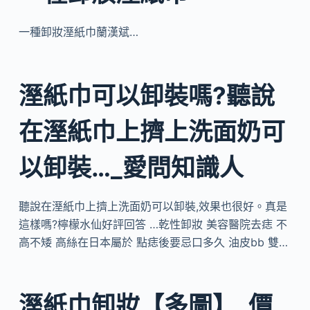
一種卸妝溼紙巾蘭漢斌…
溼紙巾可以卸裝嗎?聽說
在溼紙巾上擠上洗面奶可
以卸裝…_愛問知識人
聽說在溼紙巾上擠上洗面奶可以卸裝,效果也很好。真是
這樣嗎?檸檬水仙好評回答 …乾性卸妝 美容醫院去痣 不
高不矮 高絲在日本屬於 點痣後要忌口多久 油皮bb 雙…
溼紙巾卸妝【多圖】_價