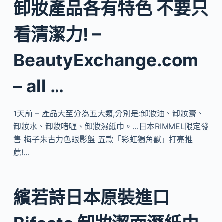
卸妝產品各有特色 不要只
看清潔力! –
BeautyExchange.com
– all …
1天前 – 產品大至分為五大類,分別是:卸妝油、卸妝膏、
卸妝水、卸妝啫喱、卸妝濕紙巾。…日本RIMMEL限定發
售 梅子朱古力色眼影盤 五款「彩虹獨角獸」打亮推
薦!…
繽若詩日本原裝進口