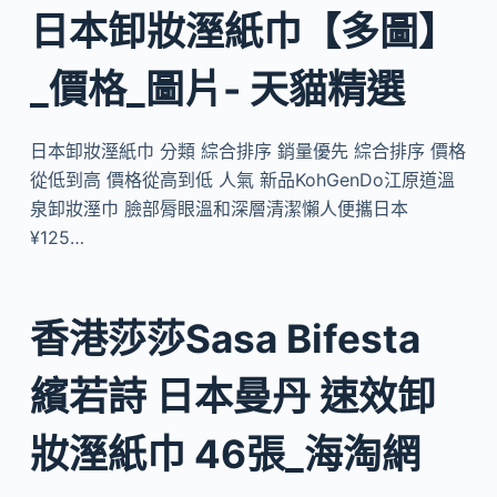
日本卸妝溼紙巾【多圖】
_價格_圖片- 天貓精選
日本卸妝溼紙巾 分類 綜合排序 銷量優先 綜合排序 價格
從低到高 價格從高到低 人氣 新品KohGenDo江原道溫
泉卸妝溼巾 臉部脣眼溫和深層清潔懶人便攜日本
¥125…
香港莎莎Sasa Bifesta
繽若詩 日本曼丹 速效卸
妝溼紙巾 46張_海淘網