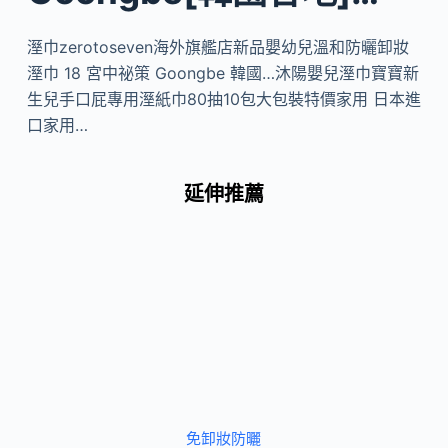
溼巾zerotoseven海外旗艦店新品嬰幼兒溫和防曬卸妝
溼巾 18 宮中祕策 Goongbe 韓國…沐陽嬰兒溼巾寶寶新
生兒手口屁專用溼紙巾80抽10包大包裝特價家用 日本進
口家用…
延伸推薦
免卸妝防曬