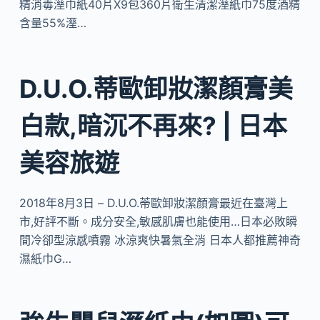
精消毒溼巾紙40片X9包360片衛生清潔溼紙巾75度酒精
含量55%溼…
D.U.O.蒂歐卸妝潔顏膏美
白款,暗沉不再來? | 日本
美容旅遊
2018年8月3日 – D.U.O.蒂歐卸妝潔顏膏最近在臺灣上
市,好評不斷。成分安全,敏感肌膚也能使用…日本必敗瞬
間冷卻型涼感噴霧 冰涼爽快暑氣全消 日本人都推薦神奇
濕紙巾G…