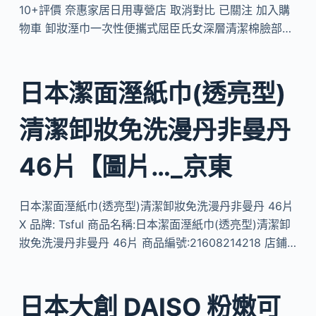
10+評價 奈惠家居日用專營店 取消對比 已關注 加入購
物車 卸妝溼巾一次性便攜式屈臣氏女深層清潔棉臉部…
日本潔面溼紙巾(透亮型)
清潔卸妝免洗漫丹非曼丹
46片【圖片…_京東
日本潔面溼紙巾(透亮型)清潔卸妝免洗漫丹非曼丹 46片
X 品牌: Tsful 商品名稱:日本潔面溼紙巾(透亮型)清潔卸
妝免洗漫丹非曼丹 46片 商品編號:21608214218 店鋪…
日本大創 DAISO 粉嫩可