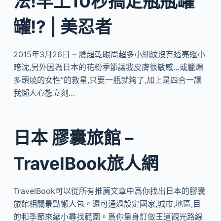
法!早上10秒搞定瓶瓶罐
罐!? | 美忍者
2015年3月26日 – 臉超乾眼周超多小細紋沒有透亮還小
暗沈,另外因為日本的花粉季節讓我皮膚很敏感…或臘燭
多頭燒的女性”的救星,只要一瓶就夠了,加上是四合一讓
我懶人心態立刻…
日本 膠囊旅館 –
TravelBook旅人網
TravelBook可以從所有推薦文章中爲你找出日本的膠囊
旅館相關景點懶人包。還可通過設定國家,城市,地區,目
的和季節來縮小尋找範圍。爲你量身訂做王道觀光路線