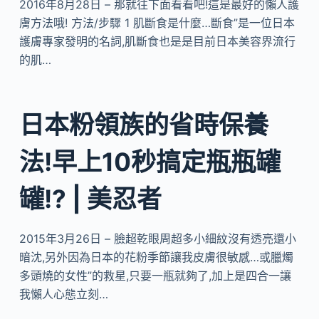
2016年8月28日 – 那就往下面看看吧!這是最好的懶人護
膚方法哦! 方法/步驟 1 肌斷食是什麼…斷食”是一位日本
護膚專家發明的名詞,肌斷食也是是目前日本美容界流行
的肌…
日本粉領族的省時保養
法!早上10秒搞定瓶瓶罐
罐!? | 美忍者
2015年3月26日 – 臉超乾眼周超多小細紋沒有透亮還小
暗沈,另外因為日本的花粉季節讓我皮膚很敏感…或臘燭
多頭燒的女性”的救星,只要一瓶就夠了,加上是四合一讓
我懶人心態立刻…