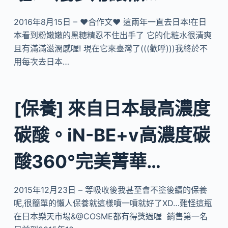
2016年8月15日 – ♥合作文♥ 這兩年一直去日本!在日
本看到粉嫩嫩的黑糖精忍不住出手了 它的化粧水很清爽
且有滿滿滋潤感喔! 現在它來臺灣了(((歡呼)))我終於不
用每次去日本…
[保養] 來自日本最高濃度
碳酸。iN-BE+v高濃度碳
酸360°完美菁華…
2015年12月23日 – 等吸收後我甚至會不塗後續的保養
呢,很簡單的懶人保養就這樣噴一噴就好了XD…難怪這瓶
在日本樂天市場&@COSME都有得獎過喔 銷售第一名