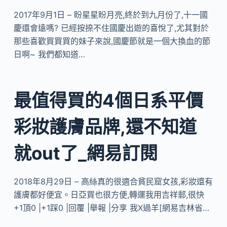
2017年9月1日 – 盼星星盼月亮,終於到九月份了,十一國
慶還會遠嗎? 已經按捺不住國慶出遊的喜悅了,尤其對於
那些喜歡買買買的妹子來說,國慶節就是一個大換血的節
日啊~ 我們都知道…
最值得買的4個日系平價
彩妝護膚品牌,還不知道
就out了_網易訂閱
2018年8月29日 – 高絲真的很適合貧民窟女孩,彩妝還有
護膚都好便宜。日亞買也很方便,轉運我用吉祥郵,很快
+1頂0 |+1踩0 |回覆 |舉報 |分享 我X過羊[網易吉林省…