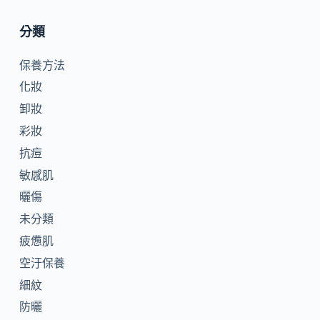
分類
保養方法
化妝
卸妝
彩妝
抗痘
敏感肌
曬傷
未分類
疲憊肌
空汙保養
細紋
防曬