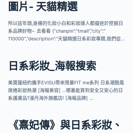
圖片- 天貓精選
所以這年頭,身邊的化妝小白和彩妝達人都癡迷於挖掘日
系品牌好物~ 去看看 {“chanpin”:”tmall”,”city”:”
110000″,”description”:”天貓精選日系彩妝專題,我們從…
日系彩妝_海報搜索
美寶蓮紐約攜手EVISU帶來限量FIT me系列 日系潮酷風
席捲彩妝熱潮 [海報美容] …哪裏能買到安全又安心的日
系護膚品?漫丹海外旗艦店! [海報品牌] …
《熹妃傳》與日系彩妝、