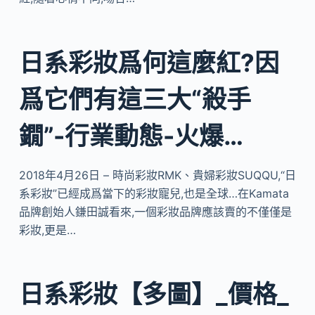
日系彩妝爲何這麼紅?因
爲它們有這三大“殺手
鐗”-行業動態-火爆…
2018年4月26日 – 時尚彩妝RMK、貴婦彩妝SUQQU,“日
系彩妝”已經成爲當下的彩妝寵兒,也是全球…在Kamata
品牌創始人鎌田誠看來,一個彩妝品牌應該賣的不僅僅是
彩妝,更是…
日系彩妝【多圖】_價格_