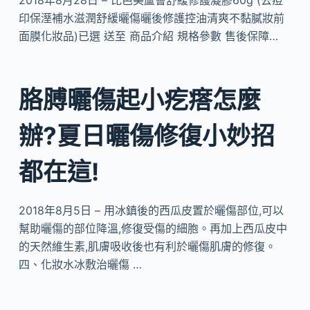
2018年8月28日 – 比芭美蘆薈舒緩修護凝膠60g (去痘
印保溼補水滋潤舒緩曬傷曬後修護控油清爽不黏膩妝前
面膜化妝品)已選 送至 商品介紹 規格參數 售後保障…
胳膊曬傷起小疙瘩怎麼
辦?夏日曬傷修復小妙招
都在這!
2018年8月5日 – 用冰鎮後的西瓜皮置於曬傷部位,可以
幫助曬傷的部位降溫,修復受傷的細胞。再加上西瓜皮中
的天然維生素,肌膚吸收後也有利於曬傷肌膚的修復。
四、化妝水冰敷治曬傷 …