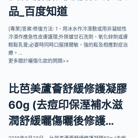
品_百度知道
[專業]答案:修復方法: 1、用冰水作冷溼敷或用非凝結性
冷漠作應急性皮膚護理;外搽爐甘石洗劑、氧化鋅劑或膚
輕鬆乳膏;必要時同時口服撲爾敏、強的鬆及相應對症治
療。…
更多關於曬傷化妝的問題>>
比芭美蘆薈舒緩修護凝膠
60g (去痘印保溼補水滋
潤舒緩曬傷曬後修護…