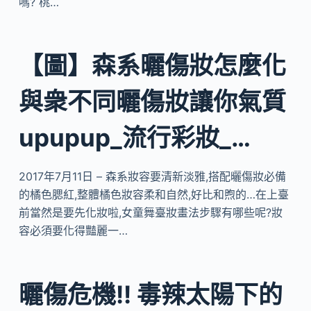
嗎? 桃…
【圖】森系曬傷妝怎麼化
與衆不同曬傷妝讓你氣質
upupup_流行彩妝_…
2017年7月11日 – 森系妝容要清新淡雅,搭配曬傷妝必備
的橘色腮紅,整體橘色妝容柔和自然,好比和煦的…在上臺
前當然是要先化妝啦,女童舞臺妝畫法步驟有哪些呢?妝
容必須要化得豔麗一…
曬傷危機!! 毒辣太陽下的