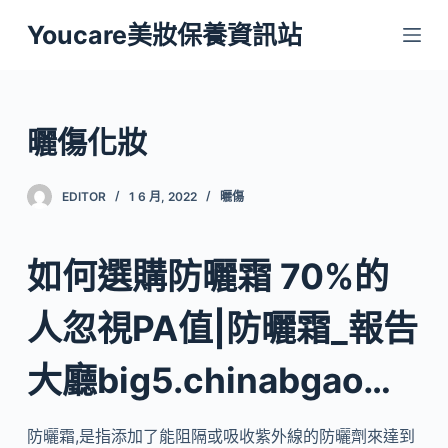
跳
Youcare美妝保養資訊站
至
主
要
內
曬傷化妝
容
EDITOR
1 6 月, 2022
曬傷
如何選購防曬霜 70%的
人忽視PA值|防曬霜_報告
大廳big5.chinabgao…
防曬霜,是指添加了能阻隔或吸收紫外線的防曬劑來達到