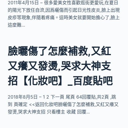
2011年4月15日 – 很多愛美女性喜歡逛街更愛玩,在夏日
的陽光下放任自流,因爲曬傷而引起日光性皮炎,臉上出現
皮疹等現象,伴隨着疼痛。這時美女就要開始擔心了,臉上
這麼難…
臉曬傷了怎麼補救,又紅
又癢又發燙,哭求大神支
招【化妝吧】_百度貼吧
2018年8月5日 – 1 2 下一頁 尾頁 64回覆貼,共2頁 ,跳
到 頁確定 <<返回化妝吧臉曬傷了怎麼補救,又紅又癢又
發燙,哭求大神支招 只看樓主 收藏 回覆...