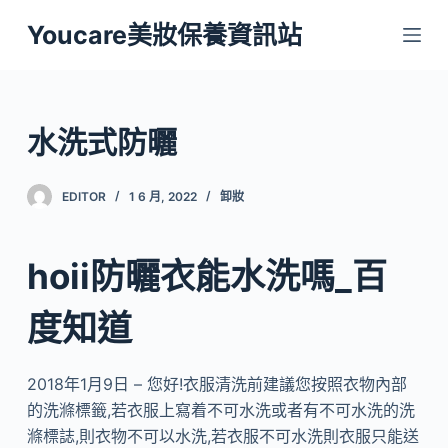
跳
Youcare美妝保養資訊站
至
主
要
內
水洗式防曬
容
EDITOR
1 6 月, 2022
卸妝
hoii防曬衣能水洗嗎_百
度知道
2018年1月9日 – 您好!衣服清洗前建議您按照衣物內部
的洗滌標籤,若衣服上寫着不可水洗或者有不可水洗的洗
滌標誌,則衣物不可以水洗,若衣服不可水洗則衣服只能送