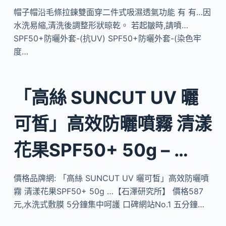
帽子帽沿毛條拉鍊雙面穿二件式吸濕透氣功能 有 有…因
水洗易縮,清洗後調整形狀晾乾。 若起皺時,請噴…
SPF50+防曬外套-(抗UV) SPF50+防曬外套-(染色牢
度…
「高絲 SUNCUT UV 曬
可皙」高效防曬噴霧 清漾
花果SPF50+ 50g – …
價格品牌網: 「高絲 SUNCUT UV 曬可皙」高效防曬噴
霧 清漾花果SPF50+ 50g …【石澤研究所】 價格587
元,水洗式敷膜 5分鐘集中呵護 口碑網站No.1 五分鐘…