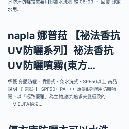
水防汗防曬霜需要用卸妝水洗嗎 暢 06-09 ・ 回覆 卸妝
水用…
napla 娜普菈 【祕法香抗
UV防曬系列】祕法香抗
UV防曬噴霧(東方…
標籤 身體防曬、噴霧式、免水洗式、SPF50以上 商品
說明 【 常態 】 SPF50+ PA+++ 頭髮&身體用防曬噴
霧。以「極致優雅」為主軸,講究追求美髮極致的
「MIEUFA祕法…