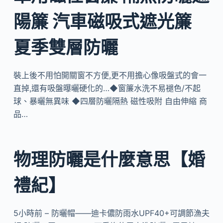
陽簾 汽車磁吸式遮光簾
夏季雙層防曬
裝上後不用怕開關窗不方便,更不用擔心像吸盤式的會一
直掉,還有吸盤曝曬硬化的…◆窗簾水洗不易褪色/不起
球、暴曬無異味 ◆四層防曬隔熱 磁性吸附 自由伸縮 商
品…
物理防曬是什麼意思【婚
禮紀】
5小時前 – 防曬帽——迪卡儂防雨水UPF40+可調節漁夫