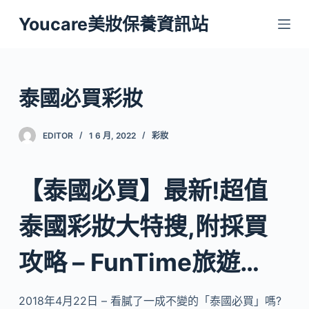
跳
Youcare美妝保養資訊站
至
主
要
內
泰國必買彩妝
容
EDITOR
1 6 月, 2022
彩妝
【泰國必買】最新!超值
泰國彩妝大特搜,附採買
攻略 – FunTime旅遊…
2018年4月22日 – 看膩了一成不變的「泰國必買」嗎?