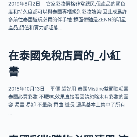
2019年8月2日 – 它家彩妝價格非常親民,但產品的顯色
度和持久度都可以與泰國專櫃級別彩妝媲美!因此成爲許
多前往泰國遊玩必買的伴手禮 鏡面脣釉是ZENN的明星
產品,顏值和實力都超能…
在泰國免稅店買的_小紅
書
2015年10月13日 – 平價 超好用 泰國Mistine雙頭睫毛膏
泰國必買彩妝 不囉嗦,效果直接看圖請忽略木有彩妝的面
容 易畫 易卸 不暈染 捲曲 纖長 濃黑基本上集中了所有
…