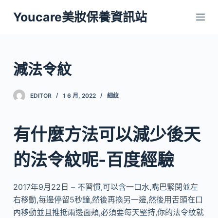
跳
Youcare美妝保養資訊站
至
主
要
內
減法令紋
容
EDITOR
1 6 月, 2022
細紋
有什麼方法可以減少後天
的法令紋呢-百度經驗
2017年9月22日 – 不習慣,可以含一口水,嘴巴緊閉並左
右移動,每邊停留5秒鐘,然後再換另一邊,然後用舌頭在口
內移動並且推抵兩邊面頰,必須要每天堅持,你的法令紋就