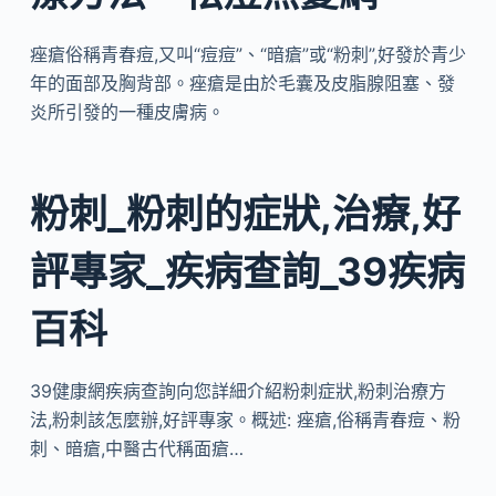
痤瘡俗稱青春痘,又叫“痘痘”、“暗瘡”或“粉刺”,好發於青少
年的面部及胸背部。痤瘡是由於毛囊及皮脂腺阻塞、發
炎所引發的一種皮膚病。
粉刺_粉刺的症狀,治療,好
評專家_疾病查詢_39疾病
百科
39健康網疾病查詢向您詳細介紹粉刺症狀,粉刺治療方
法,粉刺該怎麼辦,好評專家。概述: 痤瘡,俗稱青春痘、粉
刺、暗瘡,中醫古代稱面瘡…