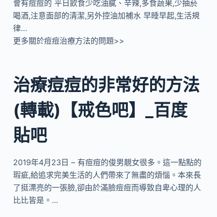
會有痘痘的 平日飲食少吃油膩、辛辣,多食蔬果,少抽菸
喝酒,注意面部的清潔,另外控油加補水 早睡早起,生活規
律…
更多關於痘痘治療方法的問題>>
治療痘痘的非常好的方法
(轉載)【戒色吧】_百度
貼吧
2019年4月23日 – 有痘痘的俊男靚女很多。這一點點的
瑕疵,給追求完美生活的人們帶來了無盡的煩惱。本來長
了挺漂亮的一張臉,卻由於滿臉痘痘而導致自卑心理的人
比比皆是。…