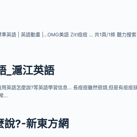
準英語 | 英語動畫 |…OMG美語 Zit!痘痘 … 共1頁/1條 聽力搜索
語_滬江英語
痘痘用英語怎麼說?等英語學習信息… 長痘痘雖然很煩,但是有痘痘
常…
麼說?-新東方網