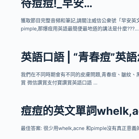
待痘痘!_早安…
獲取節目完整音頻和筆記,請關注威信公衆號「早安英文
pimple,那爆痘用英語最簡便最地道的講法是什麼???…
英語口語 | “青春痘”英語
我們在不同時期會有不同的皮膚問題,青春痘、皺紋、黑
賞 微信讚賞支付寶讚賞英語口語 …
痘痘的英文單詞whelk,ac
最佳答案: 很少用whelk,acne 和pimple沒有真正意