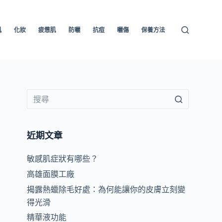
肌
化妝
疲憊肌
防曬
抗痘
曬傷
保養方法
近期文章
敏感肌症狀有哪些？
高雄面膜工廠
揭露熱蠟除毛好處：為何能讓你的皮膚立刻變
得光滑
精華液功能