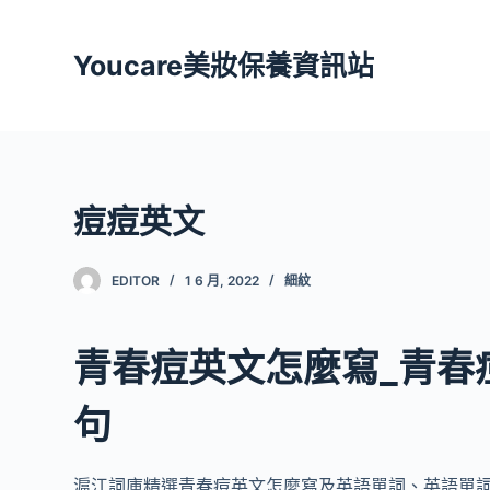
跳
至
Youcare美妝保養資訊站
主
要
內
容
痘痘英文
EDITOR
1 6 月, 2022
細紋
青春痘英文怎麼寫_青春
句
滬江詞庫精選青春痘英文怎麼寫及英語單詞、英語單詞怎麼寫、例句等信