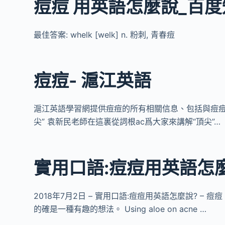
痘痘 用英語怎麼說_百
最佳答案: whelk [welk] n. 粉刺, 青春痘
痘痘- 滬江英語
滬江英語學習網提供痘痘的所有相關信息、包括與痘痘新聞
尖” 袁新民老師在這裏從詞根ac爲大家來講解“頂尖”…
實用口語:痘痘用英語怎
2018年7月2日 – 實用口語:痘痘用英語怎麼說? – 痘痘 n. 
的確是一種有趣的想法。 Using aloe on acne …