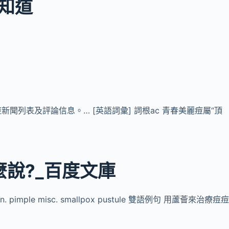
度知道
列表及評論信息。… [英語詞彙] 詞根ac 青春美麗痘屬“頂
麼說?_百度文庫
pimple misc. smallpox pustule 雙語例句 用蘆薈來治療痘