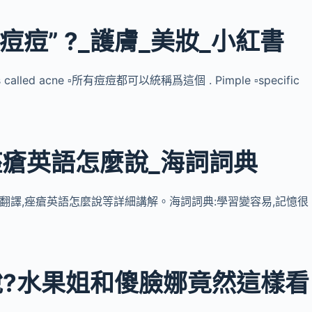
痘痘” ?_護膚_美妝_小紅書
 is called acne ▫️所有痘痘都可以統稱爲這個 . Pimple ▫️specific
痤瘡英語怎麼說_海詞詞典
瘡翻譯,痤瘡英語怎麼說等詳細講解。海詞詞典:學習變容易,記憶很
?水果姐和傻臉娜竟然這樣看