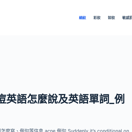
細紋
彩妝
卸妝
敏感
痘英語怎麼說及英語單詞_例
息 acne 例句 Suddenly it’s conditional on