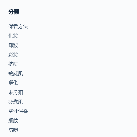
分類
保養方法
化妝
卸妝
彩妝
抗痘
敏感肌
曬傷
未分類
疲憊肌
空汙保養
細紋
防曬