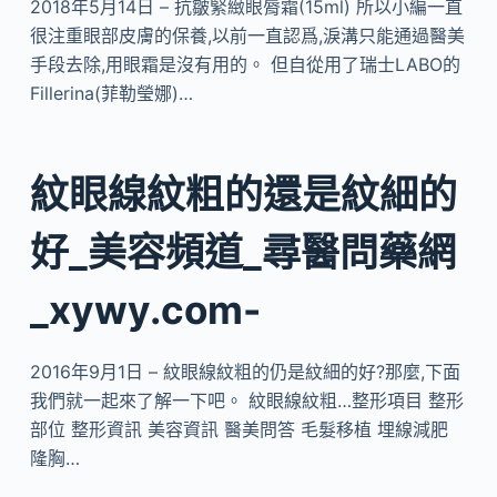
2018年5月14日 – 抗皺緊緻眼脣霜(15ml) 所以小編一直
很注重眼部皮膚的保養,以前一直認爲,淚溝只能通過醫美
手段去除,用眼霜是沒有用的。 但自從用了瑞士LABO的
Fillerina(菲勒瑩娜)…
紋眼線紋粗的還是紋細的
好_美容頻道_尋醫問藥網
_xywy.com-
2016年9月1日 – 紋眼線紋粗的仍是紋細的好?那麼,下面
我們就一起來了解一下吧。 紋眼線紋粗…整形項目 整形
部位 整形資訊 美容資訊 醫美問答 毛髮移植 埋線減肥
隆胸…