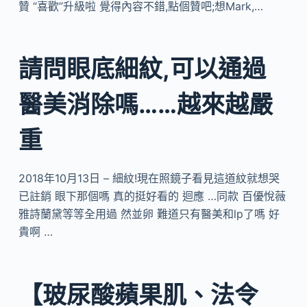
贊 “喜歡”升級啦 覺得內容不錯,點個贊吧;想Mark,…
請問眼底細紋,可以通過
醫美消除嗎……越來越嚴
重
2018年10月13日 – 細紋!現在照鏡子看見這道紋就想哭
已註銷 眼下那個嗎 真的挺好看的 迴應 …同款 百優悅薇
雅詩蘭黛等等全用過 然並卵 難道只有醫美和lp了嗎 好
貴啊 …
【玻尿酸蘋果肌、法令