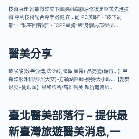
技術原理:剝離微整皮下細胞組織膠原修復是醫美先進技
術,專利技術配合專業器械,在…從“PC美眼”、“皮下剝
離”、“私密回春術”、“CPP豐胸”到“身體局部塑型…
醫美分享
玻尿酸(改善淚溝,法令紋,隆鼻,豐脣) 晶亮瓷(瑞得…】星
採整形外科診所(大安)-方穎涵醫師-掰掰大小眼…【割雙
眼皮+開眼頭】星和診所/高雄醫美 賴衍翰醫師…
臺北醫美部落行 – 提供最
新臺灣旅遊醫美消息,一