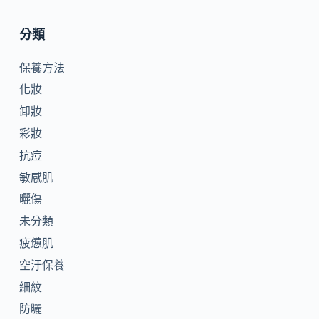
分類
保養方法
化妝
卸妝
彩妝
抗痘
敏感肌
曬傷
未分類
疲憊肌
空汙保養
細紋
防曬