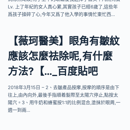
Lv. 上了年紀的女人真心累,其實孩子已經6歲了,這些年
爲孩子操碎了心,今年又爲了他入學的事情忙東忙西…
【薇珂醫美】眼角有皺紋
應該怎麼祛除呢,有什麼
方法?【…_百度貼吧
2018年3月15日 – 2、去皺產品按摩,按摩的順序是由下
往上,由內向外,最後手指順着髮際至太陽穴停止,點按太
陽穴。3、用牛奶和蜂蜜按1:1的比例混合,塗抹於眼周,一
週一到兩…