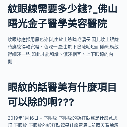
紋眼線需要多少錢?_佛山
曙光金子醫學美容醫院
紋眼線應採用黑色染料,由於上瞼睫毛濃長,因此紋上眼線
時應紋得較寬粗、色深一些;由於下瞼睫毛短而稀疏,應紋
得細淡一些,如此才能和諧、濃淡相宜。上下眼線的內
側…
眼紋的話醫美有什麼項目
可以除的啊???
2019年1月16日 – 下眼紋 下眼紋的話打臥蠶是什麼意思
呀 下眼紋 下眼紋的話打臥蠶是什麼意思…前兩天看論壇