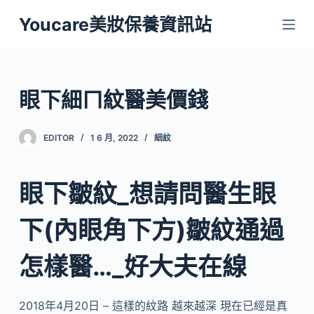
跳
Youcare美妝保養資訊站
至
主
要
內
眼下細ㄇ紋醫美價錢
容
EDITOR
1 6 月, 2022
細紋
眼下皺紋_想請問醫生眼
下(內眼角下方)皺紋通過
怎樣醫…_好大夫在線
2018年4月20日 – 這樣的紋路 越來越深 現在已經是真