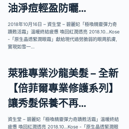
油淨痘輕盈防曬…
2018年10月16日 – 資生堂 – 碧麗妃「極喚精靈彈力奇
蹟甦活霜」溫暖終結疲憊 喚回紅潤透亮 2018.10…Kose
-「原生晶透緊潤眼霜」獻給現代過勞脆弱的眼周肌膚,
實現如雪一…
萊雅專業沙龍美髮 – 全新
【倍菲爾專業修護系列】
讓秀髮保養不再…
資生堂 – 碧麗妃「極喚精靈彈力奇蹟甦活霜」溫暖終結
疲憊 喚回紅潤透亮 2018.10…Kose -「原生晶透緊潤眼