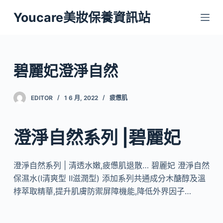
跳
Youcare美妝保養資訊站
至
主
要
內
碧麗妃澄淨自然
容
EDITOR
1 6 月, 2022
疲憊肌
澄淨自然系列 |碧麗妃
澄淨自然系列 | 清透水嫩,疲憊肌退散… 碧麗妃 澄淨自然
保濕水(Ⅰ清爽型 Ⅱ滋潤型) 添加系列共通成分木醣醇及溫
桲萃取精華,提升肌膚防禦屏障機能,降低外界因子…