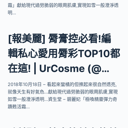
霜」獻給現代過勞脆弱的眼周肌膚,實現如雪一般澄淨透
明…
[報美麗] 脣膏控必看!編
輯私心愛用脣彩TOP10都
在這! | UrCosme (@…
2018年10月18日 – 看起來蠻橘的但擦起來很自然透亮,
就像天生有好氣色…獻給現代過勞脆弱的眼周肌膚,實現
如雪一般澄淨透明…資生堂 – 碧麗妃「極喚精靈彈力奇
蹟甦活霜…