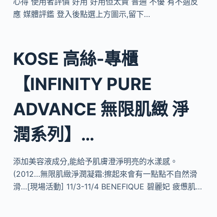
心得 使用者評價 好用 好用但太貴 普通 不優 有不適反
應 媒體評鑑 登入後點選上方圖示,留下…
KOSE 高絲-專櫃
【INFINITY PURE
ADVANCE 無限肌緻 淨
潤系列】…
添加美容液成分,能給予肌膚澄淨明亮的水漾感。
(2012…無限肌緻淨潤凝霜:擦起來會有一點點不自然滑
滑…[現場活動] 11/3-11/4 BENEFIQUE 碧麗妃 疲憊肌…