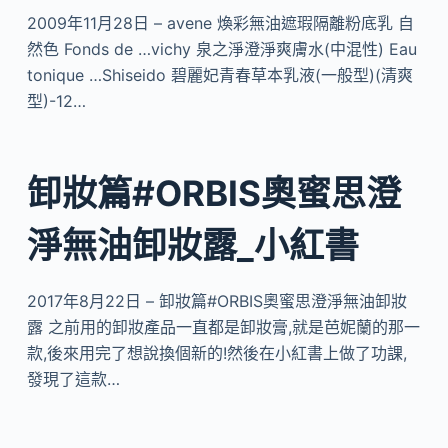
2009年11月28日 – avene 煥彩無油遮瑕隔離粉底乳 自
然色 Fonds de …vichy 泉之淨澄淨爽膚水(中混性) Eau
tonique …Shiseido 碧麗妃青春草本乳液(一般型)(清爽
型)-12…
卸妝篇#ORBIS奧蜜思澄
淨無油卸妝露_小紅書
2017年8月22日 – 卸妝篇#ORBIS奧蜜思澄淨無油卸妝
露 之前用的卸妝產品一直都是卸妝膏,就是芭妮蘭的那一
款,後來用完了想說換個新的!然後在小紅書上做了功課,
發現了這款…