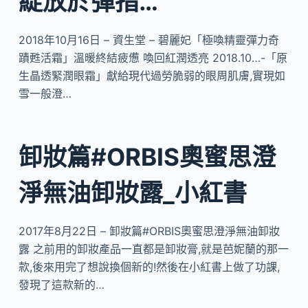
綻放於彈指…
2018年10月16日 – 資生堂 – 碧麗妃「極喚精靈彈力奇
蹟甦活霜」溫暖終結疲憊 喚回紅潤透亮 2018.10…-「原
生晶透緊潤眼霜」獻給現代過勞脆弱的眼周肌膚,實現如
雪一般澄…
卸妝篇#ORBIS奧蜜思澄
淨無油卸妝露_小紅書
2017年8月22日 – 卸妝篇#ORBIS奧蜜思澄淨無油卸妝
露 之前用的卸妝產品一直都是卸妝膏,就是芭妮蘭的那一
款,後來用完了想說換個新的!然後在小紅書上做了功課,
發現了這款新的…