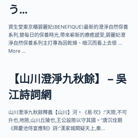
う…
資生堂東京櫃碧麗妃(BENEFIQUE)最新的澄淨自然保養
系列,替每日的保養時光,帶來嶄新的療癒感受,碧麗妃澄
淨自然保養系列主打專為因乾燥、暗沉而看上去很 …
More …
【山川澄淨九秋餘】 – 吳
江詩詞網
山川澄淨九秋餘釋義【山川】河。《易·坎》:“天險,不可
升也,地險,山川丘陵也,王公設險以守其國。”唐沉佺期
《興慶池侍宴應制》詩:“漢家城闕疑天上,秦…