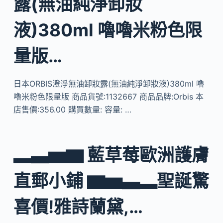
露(無油純淨卸妝
液)380ml 嚕嚕米粉色限
量版…
日本ORBIS澄淨無油卸妝露(無油純淨卸妝液)380ml 嚕
嚕米粉色限量版 商品貨號:1132667 商品品牌:Orbis 本
店售價:356.00 購買數量: 容量: …
▂▃▅▆ 藍草莓歐洲護膚
直郵小鋪 ▆▅▃▂聖誕驚
喜價!雅詩蘭黛,…