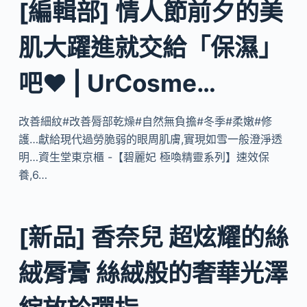
[編輯部] 情人節前夕的美
肌大躍進就交給「保濕」
吧❤ | UrCosme…
改善細紋#改善脣部乾燥#自然無負擔#冬季#柔嫩#修
護…獻給現代過勞脆弱的眼周肌膚,實現如雪一般澄淨透
明…資生堂東京櫃 -【碧麗妃 極喚精靈系列】速效保
養,6…
[新品] 香奈兒 超炫耀的絲
絨脣膏 絲絨般的奢華光澤