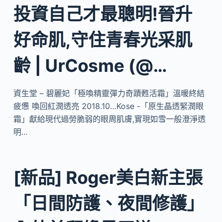
投資自己才最聰明!晉升
好命肌,守住青春光采肌
齡 | UrCosme (@…
資生堂 – 碧麗妃「極喚精靈彈力奇蹟甦活霜」溫暖終結
疲憊 喚回紅潤透亮 2018.10…Kose -「原生晶透緊潤眼
霜」獻給現代過勞脆弱的眼周肌膚,實現如雪一般澄淨透
明…
[新品] Roger美白新主張
「日間防護、夜間修護」