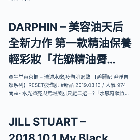
DARPHIN – 美容油天后
全新力作 第一款精油保養
輕彩妝「花瓣精油脣…
資生堂東京櫃 – 清透水嫩,疲憊肌退散 【碧麗妃 澄淨自
然系列】RESET疲憊肌 #新品 2019.03.13 / 人氣 974
蘭蔻- 水光透亮與無瑕美肌只能二選一?「水感奇蹟恆…
JILL STUART –
2018.10.1 My Black