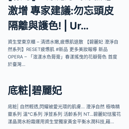
激增 專家建議:勿忘頭皮
隔離與護色! | Ur…
資生堂東京櫃 – 清透水嫩,疲憊肌退散 【碧麗妃 澄淨自
然系列】RESET疲憊肌 #新品 更多美妝報導 新品
OPERA – 「渲漾水色脣膏」春漾搖曳的花瓣脣色 首度
於臺灣…
底粧|碧麗妃
底粧| 自然輕透,閃耀被愛光環的肌膚… 澄淨自然 極喚精
靈系列 溫°C系列 淨荳系列 活齡系列 NT…碧麗妃恬蜜花
漾晶潤水粉霜運用資生堂獨家黃金平衡水潤科技,藉…