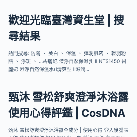
歡迎光臨臺灣資生堂 | 搜
尋結果
熱門搜尋: 防曬 、 美白 、 保濕 、 彈潤肌密 、 輕羽粉
餅 、 淨斑 、 …碧麗妃 澄淨自然保濕乳 II NT$1450 碧
麗妃 澄淨自然保濕水(Ⅰ清爽型 Ⅱ滋潤…
甄沐 雪松舒爽澄淨沐浴露
使用心得評鑑 | CosDNA
甄沐 雪松舒爽澄淨沐浴露全成分 | 使用心得 登入後發表