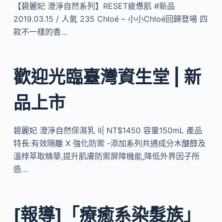
【碧麗妃 澄淨自然系列】RESET疲憊肌 #新品
2019.03.15 / 人氣 235 Chloé – 小小Chloé回歸登場 四
款不一樣的香…
歡迎光臨臺灣資生堂 | 新
品上市
碧麗妃 澄淨自然保濕乳 II| NT$1450 容量150mL 產品
特長:有效隔離 X 強化防禦 -添加系列共通成分木醣醇及
溫桲萃取精華,提升肌膚防禦屏障機能,降低外界因子所
造…
[報導]「療癒系染髮族」