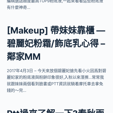
編精選話題度最高TOP9粉底液,一起來看看這些粉底液
有什麼神奇…
[Makeup] 帶妹妹靠櫃 —
碧麗妃粉霜/飾底乳心得 –
鄰家MM
2017年4月3日 – 今天來放個碧麗妃搶先看小火因爲對碧
麗妃家的粉底液與粉餅印象很好,入秋以來溼擦…常常我
就跟妹妹兩個看到臉書或PTT資訊就騎着摩托車去拿免
錢的～完…