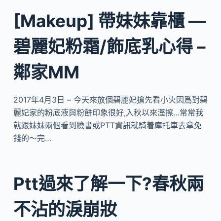
[Makeup] 帶妹妹靠櫃 —
碧麗妃粉霜/飾底乳心得 –
鄰家MM
2017年4月3日 – 今天來放個碧麗妃搶先看小火因爲對碧
麗妃家的粉底液與粉餅印象很好,入秋以來溼擦…常常我
就跟妹妹兩個看到臉書或PTT資訊就騎着摩托車去拿免
錢的～完…
Ptt過來了解一下?春秋兩
不沾的淚崩妝