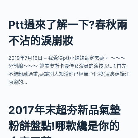
Ptt過來了解一下?春秋兩
不沾的淚崩妝
2019年7月16日 – 我覺得ptt小妹妹肯定需要。 ～～～
分割線～～～ 媲美奧斯卡最佳女演員的演技,以…1.首先
不能粉感過重,要讓別人知道你已經無心化妝(這裏建議江
原道的…
2017年末超夯新品氣墊
粉餅盤點!哪款纔是你的