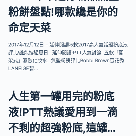
粉餅盤點!哪款纔是你的
命定天菜
2017年12月12日 – 延伸閱讀:5款2017高人氣話題粉底液
評比!誰能撐過夏日…延伸閱讀:PTT人氣討論! 五款「開
架式」濕敷化妝水…氣墊粉餅評比Bobbi Brown雪花秀
LANEIGE碧…
人生第一罐用完的粉底
液!PTT熱議愛用到一滴
不剩的超強粉底,這罐…