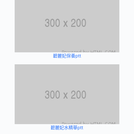
碧麗妃保養ptt
碧麗妃水精華ptt