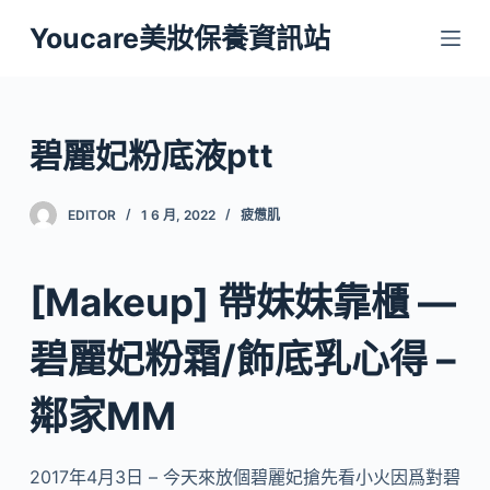
跳
Youcare美妝保養資訊站
至
主
要
內
碧麗妃粉底液ptt
容
EDITOR
1 6 月, 2022
疲憊肌
[Makeup] 帶妹妹靠櫃 —
碧麗妃粉霜/飾底乳心得 –
鄰家MM
2017年4月3日 – 今天來放個碧麗妃搶先看小火因爲對碧