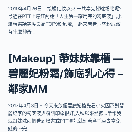
2019年4月26日 – 接觸化妝以來,一共享完幾罐粉底呢?
最近在PTT上爆紅討論「人生第一罐用完的粉底液」,小
編精選話題度最高TOP9粉底液,一起來看看這些粉底液
有什麼神奇…
[Makeup] 帶妹妹靠櫃 —
碧麗妃粉霜/飾底乳心得 –
鄰家MM
2017年4月3日 – 今天來放個碧麗妃搶先看小火因爲對碧
麗妃家的粉底液與粉餅印象很好,入秋以來溼擦…常常我
就跟妹妹兩個看到臉書或PTT資訊就騎着摩托車去拿免
錢的～完…