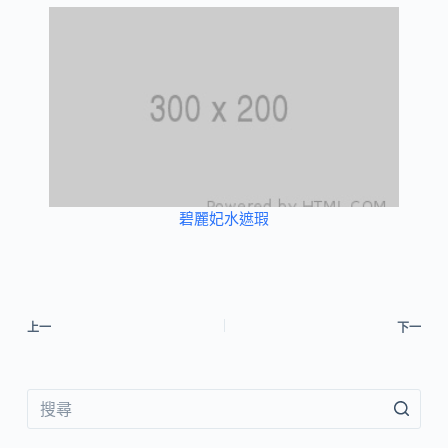
碧麗妃水遮瑕
上一
下一