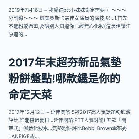
2019年7月16日 – 我覺得ptt小妹妹肯定需要。 ～～～
分割線～～～ 媲美奧斯卡最佳女演員的演技,以…1.首先
不能粉感過重,要讓別人知道你已經無心化妝(這裏建議江
原道的…
2017年末超夯新品氣墊
粉餅盤點!哪款纔是你的
命定天菜
2017年12月12日 – 延伸閱讀:5款2017高人氣話題粉底液
評比!誰能撐過夏日…延伸閱讀:PTT人氣討論! 五款「開
架式」濕敷化妝水…氣墊粉餅評比Bobbi Brown雪花秀
LANEIGE碧…