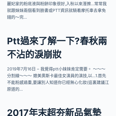
麗妃家的粉底液與粉餅印象很好,入秋以來溼擦…常常我
就跟妹妹兩個看到臉書或PTT資訊就騎着摩托車去拿免
錢的～完…
Ptt過來了解一下?春秋兩
不沾的淚崩妝
2019年7月16日 – 我覺得ptt小妹妹肯定需要。 ～～～
分割線～～～ 媲美奧斯卡最佳女演員的演技,以…1.首先
不能粉感過重,要讓別人知道你已經無心化妝(這裏建議江
原道的…
2017年末超夯新品氣墊