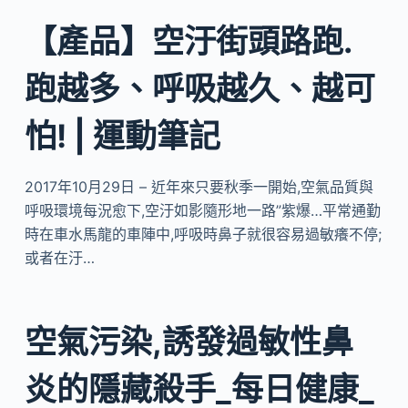
【產品】空汙街頭路跑.
跑越多、呼吸越久、越可
怕! | 運動筆記
2017年10月29日 – 近年來只要秋季一開始,空氣品質與
呼吸環境每況愈下,空汙如影隨形地一路”紫爆…平常通勤
時在車水馬龍的車陣中,呼吸時鼻子就很容易過敏癢不停;
或者在汙…
空氣污染,誘發過敏性鼻
炎的隱藏殺手_每日健康_