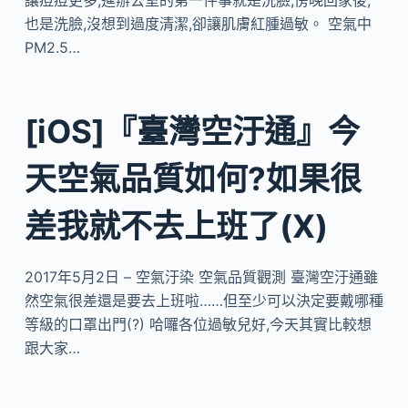
讓痘痘更多,進辦公室的第一件事就是洗臉,傍晚回家後,
也是洗臉,沒想到過度清潔,卻讓肌膚紅腫過敏。 空氣中
PM2.5…
[iOS]『臺灣空汙通』今
天空氣品質如何?如果很
差我就不去上班了(X)
2017年5月2日 – 空氣汙染 空氣品質觀測 臺灣空汙通雖
然空氣很差還是要去上班啦……但至少可以決定要戴哪種
等級的口罩出門(?) 哈囉各位過敏兒好,今天其實比較想
跟大家…