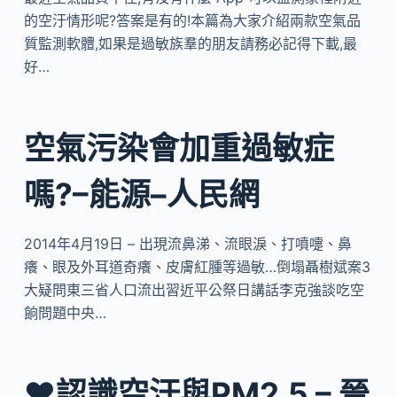
的空汙情形呢?答案是有的!本篇為大家介紹兩款空氣品
質監測軟體,如果是過敏族羣的朋友請務必記得下載,最
好…
空氣污染會加重過敏症
嗎?–能源–人民網
2014年4月19日 – 出現流鼻涕、流眼淚、打噴嚏、鼻
癢、眼及外耳道奇癢、皮膚紅腫等過敏…倒塌聶樹斌案3
大疑問東三省人口流出習近平公祭日講話李克強談吃空
餉問題中央…
❤認識空汙與PM2.5 – 晉