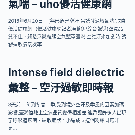
氣喘 – uho優活健康網
2016年6月20日 – (無形危害空汙 易誘發過敏氣喘/取自
優活健康網) (優活健康網記者湯蕎伊/綜合報導)空氣品
質不佳、細懸浮微粒髒空氣壟罩臺灣,空氣汙染加劇時,誘
發過敏氣喘機率…
Intense field dielectric
彙整 – 空汙過敏即時報
3天前 – 每到冬春二季,受到境外空汙及季風的因素加碼
影響,臺灣陸地上空氣品質變得相當差,連帶讓許多人出現
了呼吸道疾病、過敏症狀。小編成立這個粉絲團無非
是…