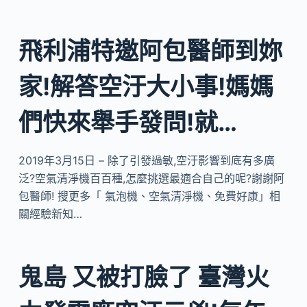
飛利浦特邀阿包醫師到妳
家!解答空汙大小事!媽媽
們快來舉手發問!就…
2019年3月15日 – 除了引發過敏,空汙影響到底有多廣
泛?空氣清淨機百百種,怎麼挑選最適合自己的呢?謝謝阿
包醫師! 搜更多「 氣泡機、空氣清淨機、免費好康」相
關經驗新知…
鬼島 又被打臉了 臺灣火