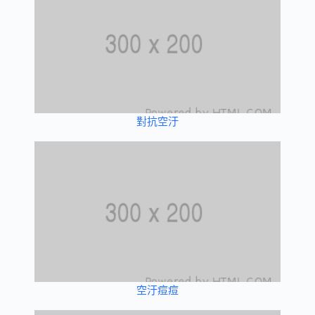
對抗空汙
空汙痘痘