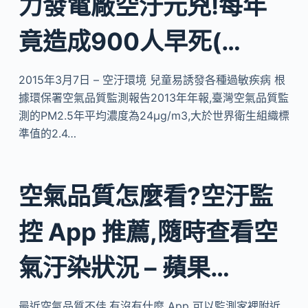
力發電廠空汙元兇!每年
竟造成900人早死(…
2015年3月7日 – 空汙環境 兒童易誘發各種過敏疾病 根
據環保署空氣品質監測報告2013年年報,臺灣空氣品質監
測的PM2.5年平均濃度為24μg/m3,大於世界衛生組織標
準值的2.4…
空氣品質怎麼看?空汙監
控 App 推薦,隨時查看空
氣汙染狀況 – 蘋果…
最近空氣品質不佳,有沒有什麼 App 可以監測家裡附近