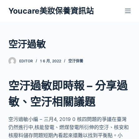
跳
Youcare美妝保養資訊站
至
主
要
內
空汙過敏
容
EDITOR
1 6 月, 2022
空汙保養
空汙過敏即時報 – 分享過
敏、空汙相關議題
空污過敏小編 – 三月4, 2019 0 核四問題的爭議在臺灣
仍然進行中,核能發電、燃煤發電所衍伸的空汙、核安和
核廢料儲存問題短期內看起來還難以找到平衡點。小