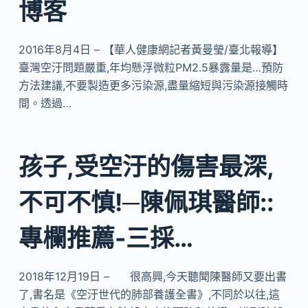
博客
2016年8月4日 – 【華人健康網記者黃曼瑩/臺北報導】
臺灣空汙問題嚴重,年均懸浮微粒PM2.5暴露量是…預防
方法建議,不要製造更多污染源,盡量縮短與污染源接觸時
間。透過…
孩子,受空汙的傷害最深,
不可不慎!─陳佩琪醫師::
專欄推薦-三採…
2018年12月19日 – 很高興,今天聽聞陳醫師又要出書
了,書名是《空汙世代的肺部養護全書》,不同於以往,這