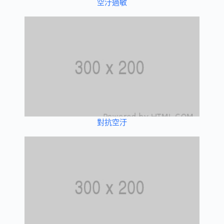
空汙過敏
對抗空汙