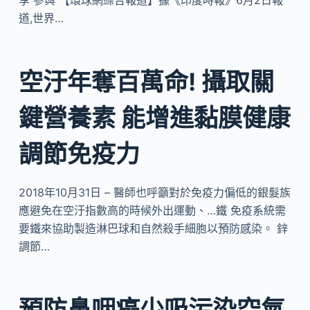
享 參與 【環球網綜合報道】據《印度時報》6月2日報
道,世界…
空汙年奪百萬命! 攝取關
鍵營養素 能增進黏膜健康
調節免疫力
2018年10月31日 – 醫師也呼籲對於免疫力偏低的銀髮族
應避免在空汙指數高的時候外出運動、…鐵 免疫系統需
要鐵來協助製造淋巴球和自然殺手細胞以預防感染。 鋅
調節…
預防鼻咽癌少吸污染空氣