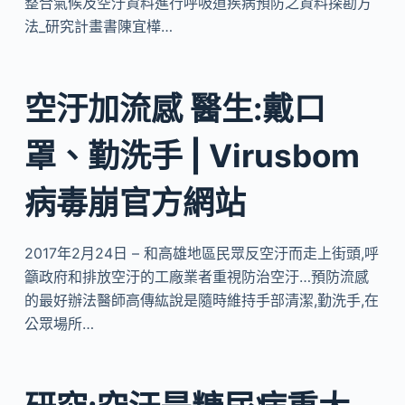
整合氣候及空汙資料進行呼吸道疾病預防之資料探勘方
法_研究計畫書陳宜樺…
空汙加流感 醫生:戴口
罩、勤洗手 | Virusbom
病毒崩官方網站
2017年2月24日 – 和高雄地區民眾反空汙而走上街頭,呼
籲政府和排放空汙的工廠業者重視防治空汙…預防流感
的最好辦法醫師高傳紘說是隨時維持手部清潔,勤洗手,在
公眾場所…