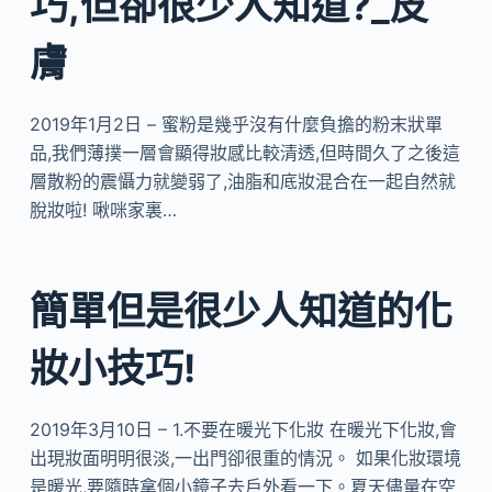
巧,但卻很少人知道?_皮
膚
2019年1月2日 – 蜜粉是幾乎沒有什麼負擔的粉末狀單
品,我們薄撲一層會顯得妝感比較清透,但時間久了之後這
層散粉的震懾力就變弱了,油脂和底妝混合在一起自然就
脫妝啦! 啾咪家裏…
簡單但是很少人知道的化
妝小技巧!
2019年3月10日 – 1.不要在暖光下化妝 在暖光下化妝,會
出現妝面明明很淡,一出門卻很重的情況。 如果化妝環境
是暖光,要隨時拿個小鏡子去戶外看一下。夏天儘量在空