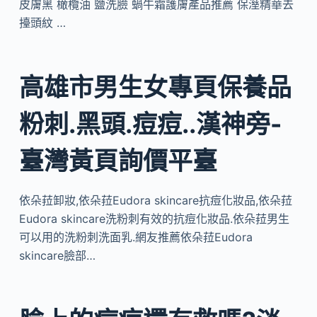
皮膚黑 橄欖油 鹽洗臉 蝸牛霜護膚產品推薦 保溼精華去
擡頭紋 …
高雄市男生女專頁保養品
粉刺.黑頭.痘痘..漢神旁-
臺灣黃頁詢價平臺
依朵菈卸妝,依朵菈Eudora skincare抗痘化妝品,依朵菈
Eudora skincare洗粉刺有效的抗痘化妝品.依朵菈男生
可以用的洗粉刺洗面乳.網友推薦依朵菈Eudora
skincare臉部…