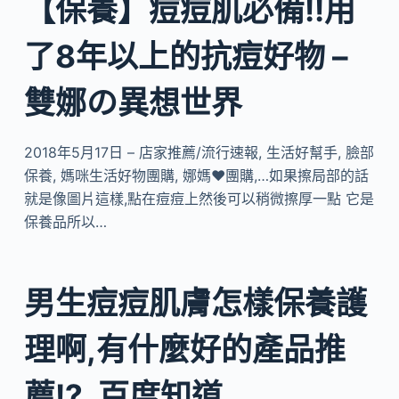
【保養】痘痘肌必備!!用
了8年以上的抗痘好物 –
雙娜の異想世界
2018年5月17日 – 店家推薦/流行速報, 生活好幫手, 臉部
保養, 媽咪生活好物團購, 娜媽❤團購,…如果擦局部的話
就是像圖片這樣,點在痘痘上然後可以稍微擦厚一點 它是
保養品所以…
男生痘痘肌膚怎樣保養護
理啊,有什麼好的產品推
薦!?_百度知道