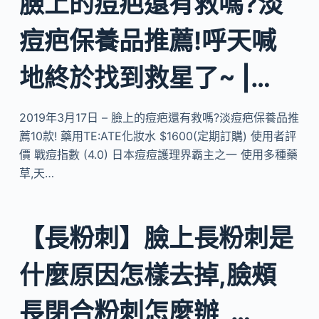
臉上的痘疤還有救嗎?淡
痘疤保養品推薦!呼天喊
地終於找到救星了~ |…
2019年3月17日 – 臉上的痘疤還有救嗎?淡痘疤保養品推
薦10款! 藥用TE:ATE化妝水 $1600(定期訂購) 使用者評
價 戰痘指數 (4.0) 日本痘痘護理界霸主之一 使用多種藥
草,天…
【長粉刺】臉上長粉刺是
什麼原因怎樣去掉,臉頰
長閉合粉刺怎麼辦_…