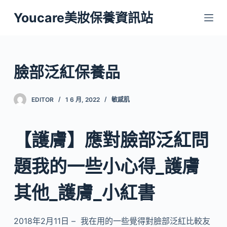
跳
Youcare美妝保養資訊站
至
主
要
內
臉部泛紅保養品
容
EDITOR
1 6 月, 2022
敏感肌
【護膚】應對臉部泛紅問
題我的一些小心得_護膚
其他_護膚_小紅書
2018年2月11日 – 我在用的一些覺得對臉部泛紅比較友