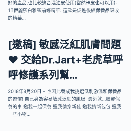
好的產品,也比較適合混油皮使用(當然幹皮也可以用):
1⃣️伊麗莎白雅頓前導精華: 這款是促進後續保養品吸收
的精華…
[邀稿] 敏感泛紅肌膚問題
♥ 交給Dr.Jart+老虎草呼
呼修護系列幫…
2018年8月20日 – 也因此養成我挑選低刺激溫和保養品
的習慣! 自己身為容易敏感泛紅的肌膚, 最近就…臉部保
養的事 邀我一起保養 邀我偷穿新鞋 邀我揹新包包 邀我
一些小物…