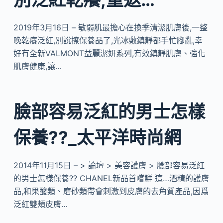
2019年3月16日 – 敏弱肌最擔心在換季清潔肌膚後,一整
晚乾癢泛紅,別說擦保養品了,光冰敷鎮靜都手忙腳亂,幸
好有全新VALMONT益麗潔妍系列,有效鎮靜肌膚、強化
肌膚健康,讓…
臉部容易泛紅的男士怎樣
保養??_太平洋時尚網
2014年11月15日 – > 論壇 > 美容護膚 > 臉部容易泛紅
的男士怎樣保養?? CHANEL新品首嚐鮮 這…酒精的護膚
品,和果酸類、磨砂類帶會刺激到皮膚的去角質產品,因爲
泛紅雙頰皮膚…