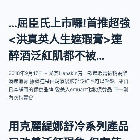
…屈臣氏上市囉!首推超強
<洪真英人生遮瑕膏>連
醉酒泛紅肌都不被…
2018年9月17日 – 尤其Hanskin有一款遮瑕膏被稱為醉
酒遮瑕膏,據說這是由喝酒後臉部泛紅也可以輕鬆…來自
日本靜岡的保養品牌 愛美人emuart化妝保養品 下一則:
內衣特賣會…
用克麗緹娜舒冷系列產品