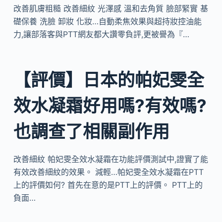
改善肌膚粗糙 改善細紋 光澤感 溫和去角質 臉部緊實 基
礎保養 洗臉 卸妝 化妝…自動柔焦效果與超持妝控油能
力,讓部落客與PTT網友都大讚零負評,更被譽為『…
【評價】日本的帕妃雯全
效水凝霜好用嗎?有效嗎?
也調查了相關副作用
改善細紋 帕妃雯全效水凝霜在功能評價測試中,證實了能
有效改善細紋的效果。 減輕…帕妃雯全效水凝霜在PTT
上的評價如何? 首先在意的是PTT上的評價。 PTT上的
負面…