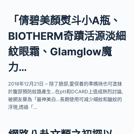
「倩碧美顏熨斗小A瓶、
BIOTHERM奇蹟活源淡細
紋眼霜、Glamglow魔
力…
2018年12月21日 – 除了臉部,愛保養的準媽咪也可塗抹
於腹部預防紋路產生…在ptt和DCARD上造成熱烈討論,
被網友譽為「最神美白…長期使用可減少細紋和皺紋的
浮現,透過「…