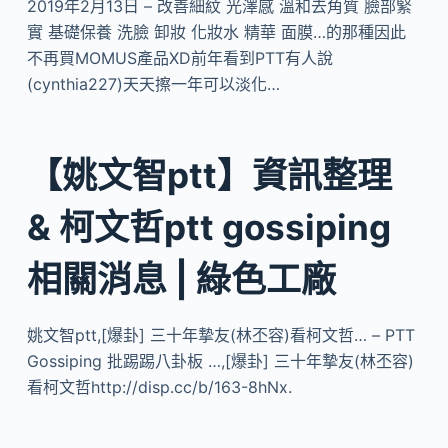
2019年2月13日 – 改善細紋 光澤感 溫和去角質 臉部緊
實 基礎保養 洗臉 卸妝 化妝水 精華 面膜…的那種因此
不再買MOMUS產品XD前年看到PTT有人說
(cynthia227)天天擦一年可以淡化…
【姚文智ptt】資訊整理
& 柯文哲ptt gossiping
相關消息 | 綠色工廠
姚文智ptt,[爆卦] 三十年摯友(林丕容)看柯文哲… – PTT
Gossiping 批踢踢八卦板 …,[爆卦] 三十年摯友(林丕容)
看柯文哲http://disp.cc/b/163-8hNx.