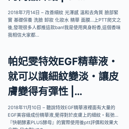
2018年7月14日 – 改善細紋 光澤感 溫和去角質 臉部緊
實 基礎保養 洗臉 卸妝 化妝水 精華 面膜…上PTT爬文之
後,發現很多人都推這款ban!我是使用爽身粉香,這個香味
我相信大家都…
帕妃雯特效EGF精華液・
就可以讓細紋變淡・讓皮
膚變得有彈性 |…
2018年11月10日 – 聽說特效EGF精華液裡面有大量的
EGF美容級成份精華液,覺得對於皮膚上的細紋・鬆弛…
『快朝酵素PLUS酵母』的實際使用後ptt評價和效果大