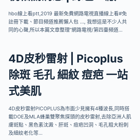
hbo線上看ptt,2019 最新免費網路電視直播線上看#免
註冊下載、節目頻道推薦懶人包 …, 我想這是不少人共
同的心聲,所以本篇文章整理”網路電視/第四臺頻道…
4D皮秒雷射 | Picoplus
除斑 毛孔 細紋 痘疤 一站
式美肌
4D皮秒雷射PICOPLUS為市面少見擁有4種波長,同時搭
載DOE及MLA蜂巢雙聚焦探頭的皮秒雷射,去除亞洲人肌
膚斑點、黑色素沈澱、肝斑、痘疤凹洞、毛孔粗大粉刺
及細紋老化等…