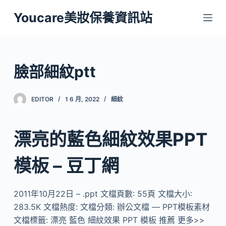
跳
Youcare美妝保養資訊站
至
主
要
內
臉部細紋ptt
容
EDITOR
1 6 月, 2022
細紋
漂亮的藍色細紋效果PPT
模板 – 豆丁網
2011年10月22日 – .ppt 文檔頁數: 55頁 文檔大小:
283.5K 文檔熱度: 文檔分類: 辦公文檔 — PPT模板素材
文檔標籤: 漂亮 藍色 細紋效果 PPT 模板 推薦 更多>>