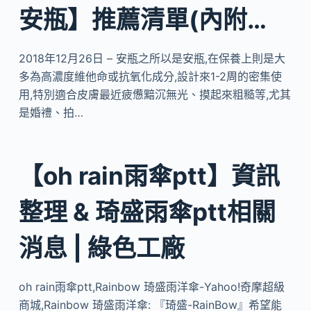
安瓶】推薦清單(內附…
2018年12月26日 – 安瓶之所以是安瓶,在保養上則是大
多為高濃度維他命或抗氧化成分,設計來1-2周的密集使
用,特別適合皮膚最近疲憊黯沉無光、摸起來粗糙等,尤其
是婚禮、拍…
【oh rain雨傘ptt】資訊
整理 & 琦盛雨傘ptt相關
消息 | 綠色工廠
oh rain雨傘ptt,Rainbow 琦盛雨洋傘-Yahoo!奇摩超級
商城,Rainbow 琦盛雨洋傘: 『琦盛-RainBow』希望能