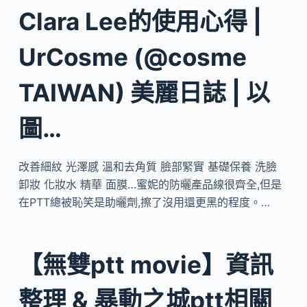
Clara Lee的使用心得 |
UrCosme (@cosme
TAIWAN) 美麗日誌 | 以
圖…
改善細紋 光澤感 溫和去角質 臉部緊實 基礎保養 洗臉
卸妝 化妝水 精華 面膜…蜜妮的防曬產品線很齊全,但是
在PTT總被恥笑是助曬劑,擦了沒用還更黑的程度。…
【無雙ptt movie】資訊
整理 & 暴動之城ptt相關