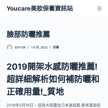
跳
Youcare美妝保養資訊站
至
主
要
內
臉部防曬推薦
容
EDITOR
1 6 月, 2022
防曬
2019開架水感防曬推薦!
超詳細解析如何補防曬和
正確用量!_質地
2019年5月16日 – 這款大阪醬自己本身超愛,拿來當妝前