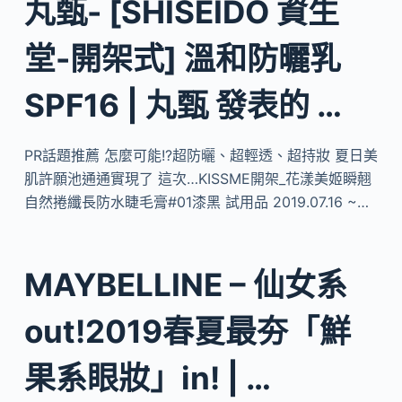
丸甄- [SHISEIDO 資生
堂-開架式] 溫和防曬乳
SPF16 | 丸甄 發表的 …
PR話題推薦 怎麼可能!?超防曬、超輕透、超持妝 夏日美
肌許願池通通實現了 這次…KISSME開架_花漾美姬瞬翹
自然捲纖長防水睫毛膏#01漆黑 試用品 2019.07.16 ~…
MAYBELLINE – 仙女系
out!2019春夏最夯「鮮
果系眼妝」in! | …