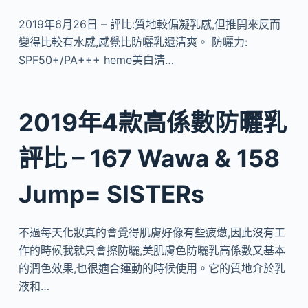
2019年6月26日 – 評比:質地較偏凝乳感,但推開來反而
變得比較有水感,感覺比防曬乳還清爽。 防曬力:
SPF50+/PA+++ heme美白清…
2019年4款高係數防曬乳
評比 – 167 Wawa & 158
Jump= SISTERs
不過每天化妝真的會覺得肌膚好像有些疲憊,因此沒有工
作的時候我就只會擦防曬,美肌膚色防曬乳高係數又基本
的潤色效果,也很適合運動的時候使用。它的質地介於乳
液和…