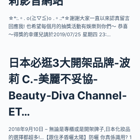
莉影音網站
☆*:.。. o(≧▽≦)o .。.:*☆謝謝大家一直以來認真留言
回應我! 也希望每個月的抽獎活動有娛樂到你們～ 恭喜
～得獎的幸運兒請於2019/07/25 星期四 23:…
日本必逛3大開架品牌-波
莉 C.-美麗不妥協-
Beauty-Diva Channel-
ET…
2018年9月10日 – 無論是專櫃或是開架牌子,日本化妝品
的選擇都超多!…【跟住矛盾曬太陽】防曬 你真係識用? 1