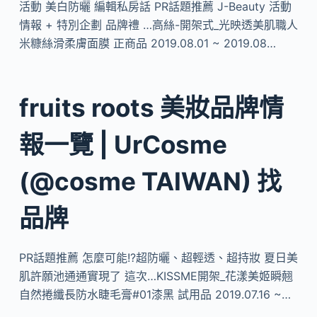
活動 美白防曬 編輯私房話 PR話題推薦 J-Beauty 活動
情報 + 特別企劃 品牌禮 …高絲-開架式_光映透美肌職人
米糠絲滑柔膚面膜 正商品 2019.08.01 ~ 2019.08…
fruits roots 美妝品牌情
報一覽 | UrCosme
(@cosme TAIWAN) 找
品牌
PR話題推薦 怎麼可能!?超防曬、超輕透、超持妝 夏日美
肌許願池通通實現了 這次…KISSME開架_花漾美姬瞬翹
自然捲纖長防水睫毛膏#01漆黑 試用品 2019.07.16 ~…