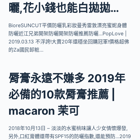
曬,花小錢也能白拋拋…
BioreSUNCUT平價防曬乳彩妝曼秀雷敦漂亮蜜妮身體
防曬近江兄弟開架防曬開架防曬推薦防曬…PopLove |
2019.03.13 不浮誇!大賣20年還穩坐回購冠軍!價格超佛
的Za國民卸粧…
脣膏永遠不嫌多 2019年
必備的10款脣膏推薦 |
macaron 茉可
2018年10月13日 – 淡淡的水蜜桃味讓人少女情懷爆發,
另外,口紅膏體還帶有SPF15的防曬指數,還能預防…2019