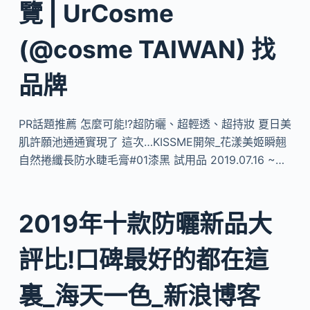
覽 | UrCosme
(@cosme TAIWAN) 找
品牌
PR話題推薦 怎麼可能!?超防曬、超輕透、超持妝 夏日美
肌許願池通通實現了 這次…KISSME開架_花漾美姬瞬翹
自然捲纖長防水睫毛膏#01漆黑 試用品 2019.07.16 ~…
2019年十款防曬新品大
評比!口碑最好的都在這
裏_海天一色_新浪博客