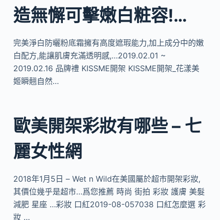
造無懈可擊嫩白粧容!…
完美淨白防曬粉底霜擁有高度遮瑕能力,加上成分中的嫩
白配方,能讓肌膚充滿透明感,…2019.02.01 ~
2019.02.16 品牌禮 KISSME開架 KISSME開架_花漾美
姬瞬翹自然…
歐美開架彩妝有哪些 – 七
麗女性網
2018年1月5日 – Wet n Wild在美國屬於超市開架彩妝,
其價位幾乎是超市…爲您推薦 時尚 街拍 彩妝 護膚 美髮
減肥 星座 …彩妝 口紅2019-08-057038 口紅怎麼選 彩
妝 …