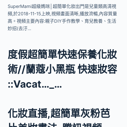
SuperMami超級媽咪│超簡單化妝出門是兒童類高清視
頻,於2018-11-15上映,視頻畫面清晰,播放流暢,內容質量
高。視頻主要內容:親子DIY手作教學、育兒教養、生活
妙招(去汙…
度假超簡單快速保養化妝
術//蘭蔻小黑瓶 快速妝容
::Vacat…_…
化妝直播,超簡單灰粉芭