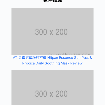
延伸推薦
VT 夏季氣墊粉餅推薦 Hitpan Essence Sun Pact &
Procica Daily Soothing Mask Review