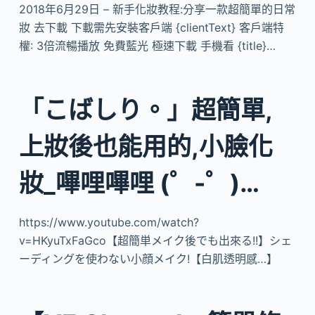
2018年6月29日 – 新手化妝教程:分享一款超簡單的日常
妝 去下載 下載需先安裝客戶端 {clientText} 客戶端特
權: 3倍流暢播放 免費藍光 極速下載 手機看 {title}…
「こばしり。」超簡單,
上妝後也能用的,小臉化
妝_嗶哩嗶哩 (゜-゜)…
https://www.youtube.com/watch?
v=HKyuTxFaGco【超簡単メイク後でも出來る!!】シェ
ーディングを使わない小顔メイク!【白肌透明感…】