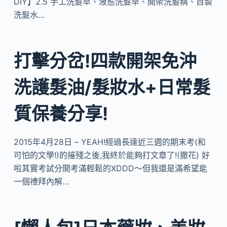
DIY】2.5 手工洗髮皁、液態洗髮皁、開架洗髮精、自製
洗髮水…
打擊分岔!四款開架免沖
洗護髮油/髮妝水+日常髮
質保養分享!
2015年4月28日 – YEAH!經過長達近三週的期末考(和
可怕的文學!)的摧殘之後,我終於能夠打文章了!(撒花) 好
啦其實考試分開考滿輕鬆的XDDD～但我還是滿希望能
一個禮拜內解…