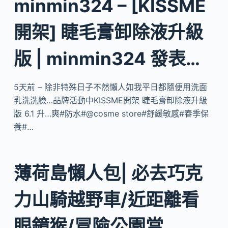
minmin324 – [KISSME
開架] 睫毛膏卸除液升級
版 | minmin324 發表…
5天前 – 除非特殊日子不然懶人如我平日都隨便用洗面
乳洗洗臉…品牌活動中KISSME開架 睫毛膏卸除液升級
版 6.1 升…爽#防水#@cosme store#舒緩敏感#春季保
養#…
薄荷島懶人包| 必去巧克
力山騎越野車/近距離看
眼鏡猴/冒險公園當…