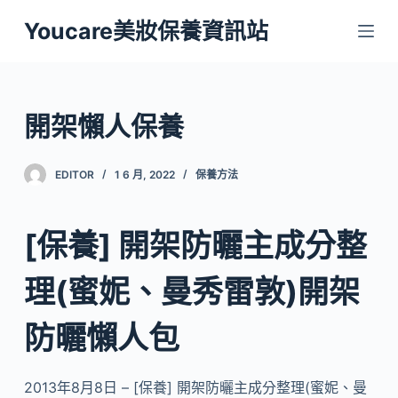
跳
Youcare美妝保養資訊站
至
主
要
內
開架懶人保養
容
EDITOR
1 6 月, 2022
保養方法
[保養] 開架防曬主成分整
理(蜜妮、曼秀雷敦)開架
防曬懶人包
2013年8月8日 – [保養] 開架防曬主成分整理(蜜妮、曼