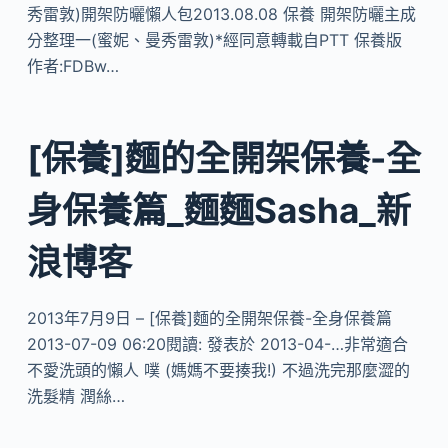
秀雷敦)開架防曬懶人包2013.08.08 保養 開架防曬主成
分整理一(蜜妮、曼秀雷敦)*經同意轉載自PTT 保養版
作者:FDBw…
[保養]麵的全開架保養-全
身保養篇_麵麵Sasha_新
浪博客
2013年7月9日 – [保養]麵的全開架保養-全身保養篇
2013-07-09 06:20閱讀: 發表於 2013-04-…非常適合
不愛洗頭的懶人 噗 (媽媽不要揍我!) 不過洗完那麼澀的
洗髮精 潤絲…