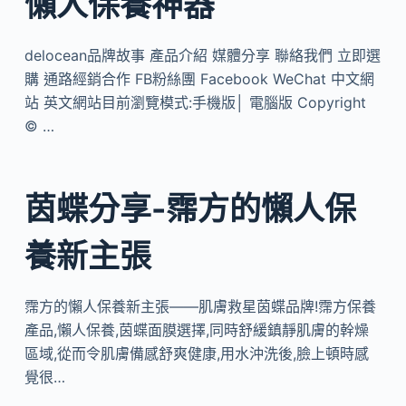
懶人保養神器
delocean品牌故事 產品介紹 媒體分享 聯絡我們 立即選
購 通路經銷合作 FB粉絲團 Facebook WeChat 中文網
站 英文網站目前瀏覽模式:手機版│ 電腦版 Copyright
© …
茵蝶分享-霈方的懶人保
養新主張
霈方的懶人保養新主張——肌膚救星茵蝶品牌!霈方保養
產品,懶人保養,茵蝶面膜選擇,同時舒緩鎮靜肌膚的幹燥
區域,從而令肌膚備感舒爽健康,用水沖洗後,臉上頓時感
覺很…