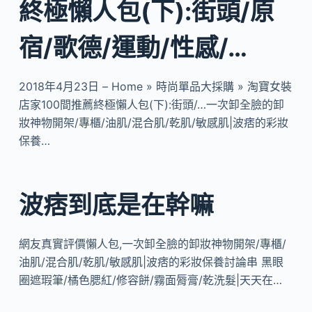
終極懶人包(下):街頭/原
宿/歌德/運動/性感/…
2018年4月23日 – Home » 時尚單品大採購 » 淘寶女裝
店家100間推薦終極懶人包(下):街頭/…一次卸全臉的卸
妝神物開架/專櫃/油肌/混合肌/乾肌/敏感肌|波痞的彩妝
保養…
波痞到底是在幹嘛
網友真實評價懶人包,一次卸全臉的卸妝神物開架/專櫃/
油肌/混合肌/乾肌/敏感肌|波痞的彩妝保養討論串 黑眼
圈遮瑕筆/橘色腮紅/修容餅/霧面脣膏/乾洗髮|天天在…