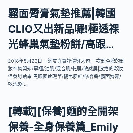
霧面脣膏氣墊推薦|韓國
CLIO又出新品囉!極透裸
光蜂巢氣墊粉餅/高跟…
2018年5月23日 – 網友真實評價懶人包,一次卸全臉的卸
妝神物開架/專櫃/油肌/混合肌/乾肌/敏感肌|波痞的彩妝
保養討論串 黑眼圈遮瑕筆/橘色腮紅/修容餅/霧面脣膏/
乾洗髮|…
[轉載][保養]麵的全開架
保養-全身保養篇_Emily