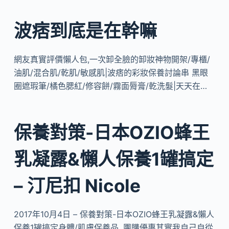
波痞到底是在幹嘛
網友真實評價懶人包,一次卸全臉的卸妝神物開架/專櫃/
油肌/混合肌/乾肌/敏感肌|波痞的彩妝保養討論串 黑眼
圈遮瑕筆/橘色腮紅/修容餅/霧面脣膏/乾洗髮|天天在…
保養對策-日本OZIO蜂王
乳凝露&懶人保養1罐搞定
– 汀尼扣 Nicole
2017年10月4日 – 保養對策-日本OZIO蜂王乳凝露&懶人
保養1罐搞定身體/肌膚保養品, 團購優惠其實我自己自從