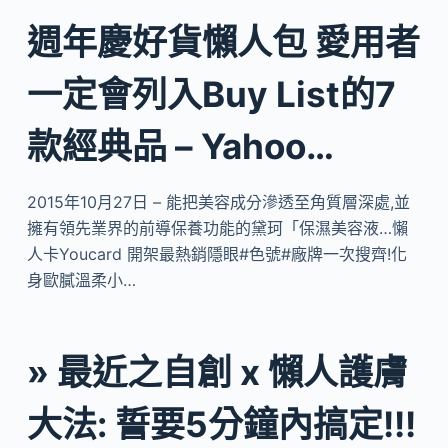
週年慶好貨懶人包 愛用者
一定會列入Buy List的7
款經典品 – Yahoo…
2015年10月27日 – 能把美容成分滲透至角質層深處,並
擁有領先業界的前導保養功能的黛珂「保濕美容液…懶
人卡Youcard 開架最熱銷隱眼#色號#廠牌一次搜齊!化
身歐膩溫柔小…
» 最近之自創 x 懶人護膚
大法: 誓要5分鐘內搞定!!!