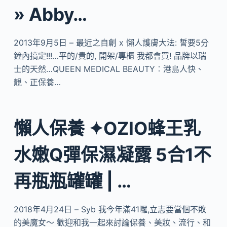
» Abby…
2013年9月5日 – 最近之自創 x 懶人護膚大法: 誓要5分
鐘內搞定!!!…平的/貴的, 開架/專櫃 我都會買! 品牌以瑞
士的天然…QUEEN MEDICAL BEAUTY︰港島人快、
靚、正保養…
懶人保養 ✦OZIO蜂王乳
水嫩Q彈保濕凝露 5合1不
再瓶瓶罐罐 | …
2018年4月24日 – Syb 我今年滿41囉,立志要當個不敗
的美魔女～ 歡迎和我一起來討論保養、美妝、流行、和