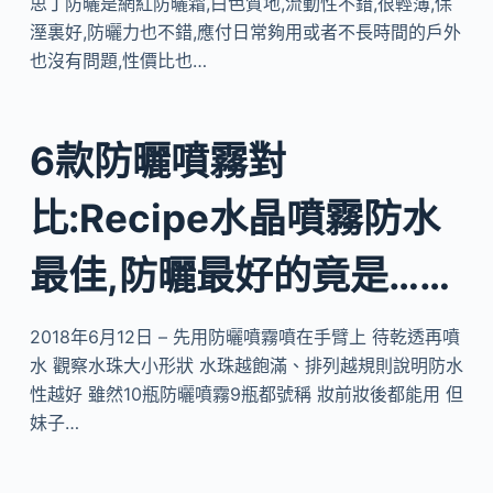
思丁防曬是網紅防曬霜,白色質地,流動性不錯,很輕薄,保
溼裏好,防曬力也不錯,應付日常夠用或者不長時間的戶外
也沒有問題,性價比也…
6款防曬噴霧對
比:Recipe水晶噴霧防水
最佳,防曬最好的竟是……
2018年6月12日 – 先用防曬噴霧噴在手臂上 待乾透再噴
水 觀察水珠大小形狀 水珠越飽滿、排列越規則說明防水
性越好 雖然10瓶防曬噴霧9瓶都號稱 妝前妝後都能用 但
妹子…