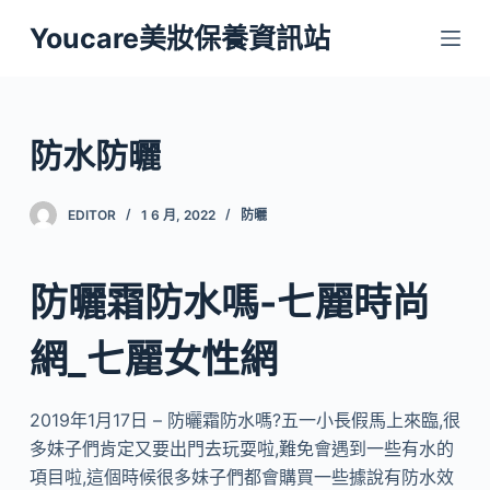
跳
Youcare美妝保養資訊站
至
主
要
內
防水防曬
容
EDITOR
1 6 月, 2022
防曬
防曬霜防水嗎-七麗時尚
網_七麗女性網
2019年1月17日 – 防曬霜防水嗎?五一小長假馬上來臨,很
多妹子們肯定又要出門去玩耍啦,難免會遇到一些有水的
項目啦,這個時候很多妹子們都會購買一些據說有防水效