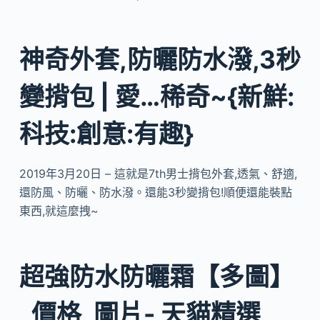
神奇外套,防曬防水潑,3秒
變揹包 | 愛…稀奇~{新鮮:
科技:創意:有趣}
2019年3月20日 – 這就是7th男士揹包外套,透氣、舒適,
還防風、防曬、防水潑。還能3秒變揹包!順便還能裝點
東西,就這麼拽~
超強防水防曬霜【多圖】
_價格_圖片- 天貓精選