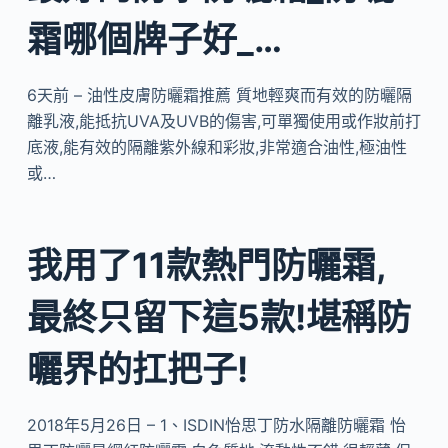
霜哪個牌子好_…
6天前 – 油性皮膚防曬霜推薦 質地輕爽而有效的防曬隔
離乳液,能抵抗UVA及UVB的傷害,可單獨使用或作妝前打
底液,能有效的隔離紫外線和彩妝,非常適合油性,極油性
或…
我用了11款熱門防曬霜,
最終只留下這5款!堪稱防
曬界的扛把子!
2018年5月26日 – 1、ISDIN怡思丁防水隔離防曬霜 怡