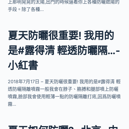
上那明晃晃的太陽,出門的時候逼着你上各種防曬遮陽的
手段。除了各種…
夏天防曬很重要! 我用的
是#露得清 輕透防曬隔…-
小紅書
2018年7月17日 – 夏天防曬很重要! 我用的是#露得清 輕
透防曬隔離噴霧一般我會在脖子、胳膊和腿部噴上防曬
噴霧,臉部我會使用輕薄一點的防曬隔離打底,因爲防曬噴
霧…