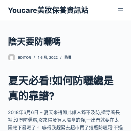
跳
Youcare美妝保養資訊站
至
主
要
內
陰天要防曬嗎
容
EDITOR
1 6 月, 2022
防曬
夏天必看!如何防曬纔是
真的靠譜?
2018年6月6日 – 夏天來得如此讓人猝不及防,還穿着長
袖,沒塗防曬霜,沒來得及買太陽傘的你,一出門就要在太
陽底下暴曬了。 嚇得我趕緊去超市買了幾瓶防曬霜!不過