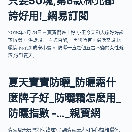
只要50塊,第6款林允都
誇好用!_網易訂閱
2018年5月29日 – 寶寶們晚上好,小玉今天和大家好好說
下防曬。 俗話說,一白遮百醜,一黑毀所有。俗話又說,防
曬搞不好,黑成宋小寶。 防曬一直是個亙古不變的女性難
題,每到夏天,…
夏天寶寶防曬_防曬霜什
麼牌子好_防曬霜怎麼用_
防曬指數 -…_親寶網
寶寶夏天皮膚如何護理?了讓寶寶最大可能的遠離曬傷,