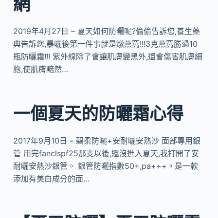
網
2019年4月27日 – 夏天如何防曬呢?偷偷告訴您,養生藥
典告訴您,暴曬後第一件事就是燉燕窩!!!3克燕窩勝過10
瓶防曬霜!!! 紫外線除了會讓肌膚變黑外,還會傷害肌膚細
胞,使肌膚黯然…
一個夏天的防曬霜心得
2017年9月10日 – 碧柔防曬+安耐曬安熱沙 面部專用銀
管 用完fanclspf25那支以後,還沒進入夏天,我打開了安
耐曬安熱沙銀管。 銀管防曬指數50+,pa+++。是一款
添加有美白成分的面…