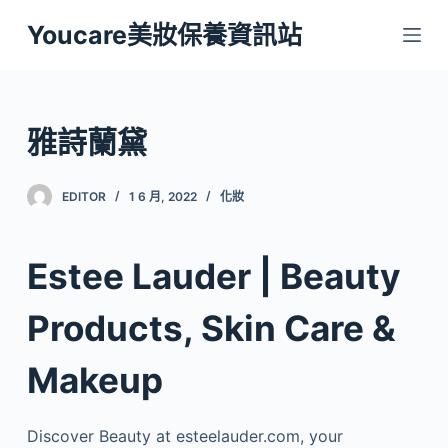
跳
Youcare美妝保養資訊站
至
主
要
內
雅詩蘭黛
容
EDITOR
1 6 月, 2022
化妝
Estee Lauder | Beauty
Products, Skin Care &
Makeup
Discover Beauty at esteelauder.com, your