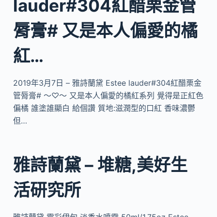
lauder#304紅醋栗金管
脣膏# 又是本人偏愛的橘
紅…
2019年3月7日 – 雅詩蘭黛 Estee lauder#304紅醋栗金
管脣膏# ～♡～ 又是本人偏愛的橘紅系列 覺得是正紅色
偏橘 誰塗誰顯白 給個讚 質地:滋潤型的口紅 香味濃鬱
但…
雅詩蘭黛 – 堆糖,美好生
活研究所