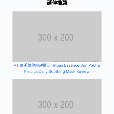
延伸推薦
VT 夏季氣墊粉餅推薦 Hitpan Essence Sun Pact &
Procica Daily Soothing Mask Review