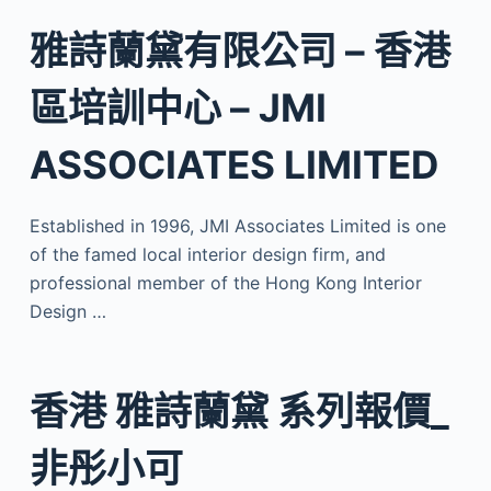
雅詩蘭黛有限公司 – 香港
區培訓中心 – JMI
ASSOCIATES LIMITED
Established in 1996, JMI Associates Limited is one
of the famed local interior design firm, and
professional member of the Hong Kong Interior
Design …
香港 雅詩蘭黛 系列報價_
非彤小可