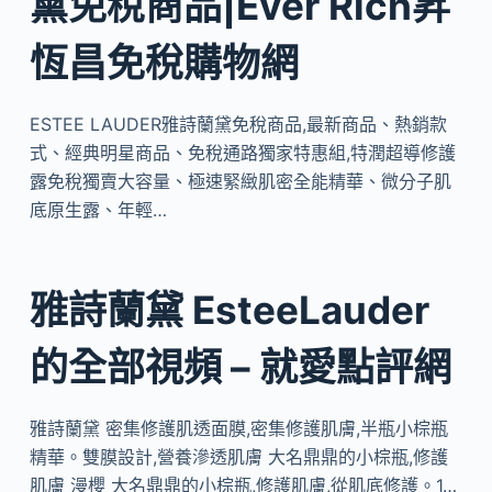
黛免稅商品|Ever Rich昇
恆昌免稅購物網
ESTEE LAUDER雅詩蘭黛免稅商品,最新商品、熱銷款
式、經典明星商品、免稅通路獨家特惠組,特潤超導修護
露免稅獨賣大容量、極速緊緻肌密全能精華、微分子肌
底原生露、年輕…
雅詩蘭黛 EsteeLauder
的全部視頻 – 就愛點評網
雅詩蘭黛 密集修護肌透面膜,密集修護肌膚,半瓶小棕瓶
精華。雙膜設計,營養滲透肌膚 大名鼎鼎的小棕瓶,修護
肌膚 漫櫻 大名鼎鼎的小棕瓶,修護肌膚,從肌底修護。1…