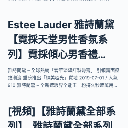
Estee Lauder 雅詩蘭黛
【霓採天堂男性香氛系
列】霓採傾心男香禮…
雅詩蘭黛 – 全球熱銷「奢華慾望訂製脣膏」 引領霧面極
致潮流 重磅推出「絕美啞光」質地 2019-07-01 / 人氣
910 雅詩蘭黛 – 全新遮瑕界全能王「粉持久秒遮萬用…
[視頻]【雅詩蘭黛全部系
列】_雅詩蘭黛全部系列