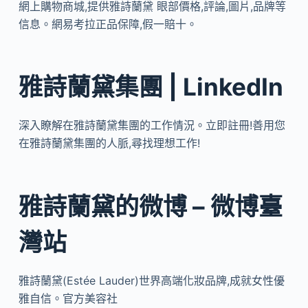
網上購物商城,提供雅詩蘭黛 眼部價格,評論,圖片,品牌等
信息。網易考拉正品保障,假一賠十。
雅詩蘭黛集團 | LinkedIn
深入瞭解在雅詩蘭黛集團的工作情況。立即註冊!善用您
在雅詩蘭黛集團的人脈,尋找理想工作!
雅詩蘭黛的微博 – 微博臺
灣站
雅詩蘭黛(Estée Lauder)世界高端化妝品牌,成就女性優
雅自信。官方美容社