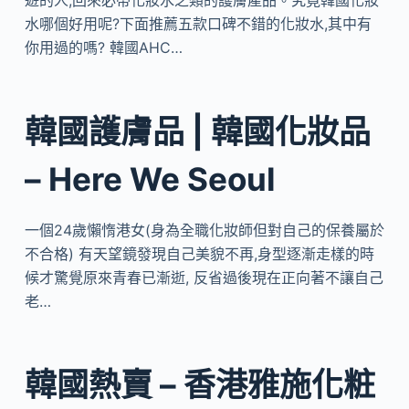
遊的人,回來必帶化妝水之類的護膚產品。究竟韓國化妝
水哪個好用呢?下面推薦五款口碑不錯的化妝水,其中有
你用過的嗎? 韓國AHC…
韓國護膚品 | 韓國化妝品
– Here We Seoul
一個24歲懶惰港女(身為全職化妝師但對自己的保養屬於
不合格) 有天望鏡發現自己美貌不再,身型逐漸走樣的時
候才驚覺原來青春已漸逝, 反省過後現在正向著不讓自己
老…
韓國熱賣 – 香港雅施化粧