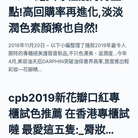
點!高回購率再進化,淡淡
潤色素顏擦也自然!
2018年11月20日 – 以下小編整理了幾款2019年最令人
期待的專櫃絕美護脣膏新品,不只色澤美、滋潤度…今年
4月,美容油天后DARPHIN突破油保養界高峯,首度推出輕
彩妝—花瓣精…
cpb2019新花瓣口紅專
櫃試色推薦 在香港專櫃試
噠 最愛這五隻:_脣妝…