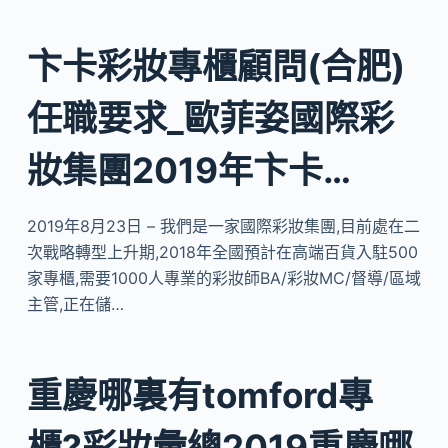
卞卡彩妝專櫃顧問(合肥)
任職要求_歐菲姿國際彩
妝集團2019年卞卡…
2019年8月23日 – 我們是一家國際彩妝集團,目前處在二
次戰略轉型上升期,2018年全國預計在高端百貨入駐500
家專櫃,需要1000人專業的彩妝師BA/彩妝MC/督導/區域
主管,正在儲…
重慶哪裏有tomford專
櫃?彩妝彙總2019重慶哪