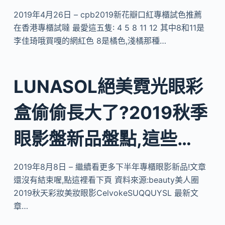
2019年4月26日 – cpb2019新花瓣口紅專櫃試色推薦
在香港專櫃試噠 最愛這五隻: 4 5 8 11 12 其中8和11是
李佳琦哦買嘎的網紅色 8是橘色,淺橘那種…
LUNASOL絕美霓光眼彩
盒偷偷長大了?2019秋季
眼影盤新品盤點,這些…
2019年8月8日 – 繼續看更多下半年專櫃眼影新品!文章
還沒有結束喔,點這裡看下頁 資料來源:beauty美人圈
2019秋天彩妝美妝眼影CelvokeSUQQUYSL 最新文
章…