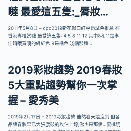
噠 最愛這五隻:_脣妝…
2011年5月8日 – cpb2019新花瓣口紅專櫃試色推薦 在
香港專櫃試噠 最愛這五隻: 4 5 8 11 12 其中8和11是李
佳琦哦買嘎的網紅色 8是橘色,淺橘那種…
2019彩妝趨勢 2019春妝
5大重點趨勢幫你一次掌
握 – 愛秀美
2019年2月17日 – 2019彩妝趨勢 雖然春天還沒到,但各
品牌春妝早已大張旗鼓的攻佔上線,你也是那個…蜜桃奶