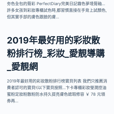
夯色全包的脣彩 PerfectDiary完美日記霧色夢境脣釉…
許多女孩到彩妝專櫃試色時,都習慣直接在手背上試顏色,
但其實手部的膚色跟臉的膚…
2019年最好用的彩妝散
粉排行榜_彩妝_愛靚導購
_愛靚網
2019年最好用的彩妝散粉排行榜寶貝列表 我們只推薦消
費者認可的寶貝!(以下寶貝按照…卞卡專櫃彩妝瑩潤控油
蜜粉定妝粉散粉防水持久提亮膚色遮瑕修容 ￥ 78 元領
券再…