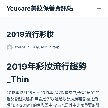
跳
Youcare美妝保養資訊站
至
主
要
內
2019流行彩妝
容
EDITOR
1 6 月, 2022
彩妝
2019年彩妝流行趨勢
_Thin
2018年12月25日 – 2019年彩妝趨勢當中,帶有“光澤”的
趨勢會越來越多,無論是脣彩,還是眼影,光澤度都會逐漸
增加. 在2019年的色彩當中,復古也是其中比較重要的關