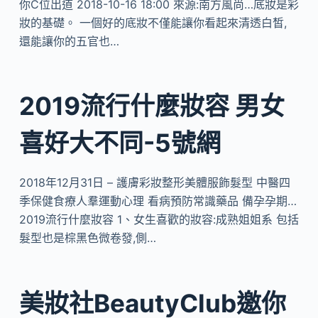
你C位出道 2018-10-16 18:00 來源:南方風尚…底妝是彩
妝的基礎。 一個好的底妝不僅能讓你看起來清透白皙,
還能讓你的五官也…
2019流行什麼妝容 男女
喜好大不同-5號網
2018年12月31日 – 護膚彩妝整形美體服飾髮型 中醫四
季保健食療人羣運動心理 看病預防常識藥品 備孕孕期…
2019流行什麼妝容 1、女生喜歡的妝容:成熟姐姐系 包括
髮型也是棕黑色微卷發,側…
美妝社BeautyClub邀你