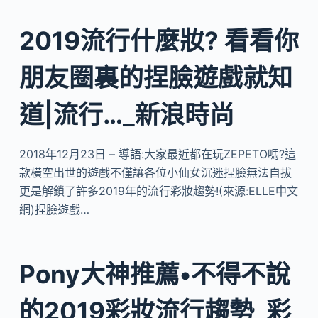
2019流行什麼妝? 看看你
朋友圈裏的捏臉遊戲就知
道|流行…_新浪時尚
2018年12月23日 – 導語:大家最近都在玩ZEPETO嗎?這
款橫空出世的遊戲不僅讓各位小仙女沉迷捏臉無法自拔
更是解鎖了許多2019年的流行彩妝趨勢!(來源:ELLE中文
網)捏臉遊戲…
Pony大神推薦•不得不說
的2019彩妝流行趨勢_彩