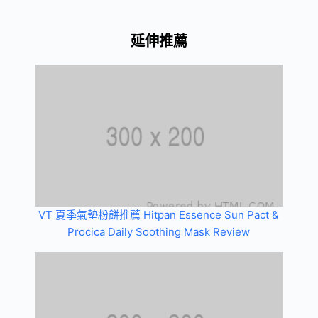
延伸推薦
VT 夏季氣墊粉餅推薦 Hitpan Essence Sun Pact &
Procica Daily Soothing Mask Review