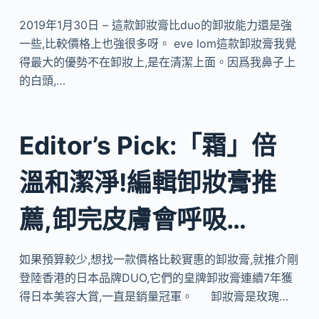
2019年1月30日 – 這款卸妝膏比duo的卸妝能力還是強
一些,比較價格上也強很多呀。 eve lom這款卸妝膏我覺
得最大的優勢不在卸妝上,是在清潔上面。因爲我鼻子上
的白頭,…
Editor’s Pick:「霜」倍
溫和潔淨!編輯卸妝膏推
薦,卸完皮膚會呼吸…
如果預算較少,想找一款價格比較實惠的卸妝膏,就推介剛
登陸香港的日本品牌DUO,它們的皇牌卸妝膏連續7年獲
得日本美容大賞,一直是銷量冠軍。 卸妝膏是玫瑰…