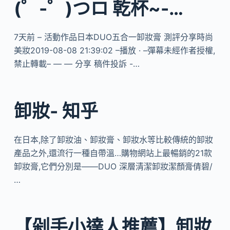
(゜-゜)つロ 乾杯~-…
7天前 – 活動作品日本DUO五合一卸妝膏 測評分享時尚
美妝2019-08-08 21:39:02 –播放 · –彈幕未經作者授權,
禁止轉載– — — 分享 稿件投訴 -…
卸妝- 知乎
在日本,除了卸妝油、卸妝膏、卸妝水等比較傳統的卸妝
產品之外,還流行一種自帶溫…購物網站上最暢銷的21款
卸妝膏,它們分別是——DUO 深層清潔卸妝潔顏膏倩碧/
…
【剁手小達人推薦】卸妝