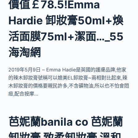
價值￡78.5!Emma
Hardie 卸妝膏50ml+煥
活面膜75ml+潔面…_55
海淘網
2019年5月9日 – Emma Hadie是英國的護膚品牌,他家
的辣木卸妝膏號稱可以媲美EL卸妝膏~兩相對比起來,辣
木卸妝膏的價格要親民許多,不含礦物油,所以也不怕會悶
痘,配合按摩…
芭妮蘭banila co 芭妮蘭
卸妝膏 致柔卸妝膏 溫和