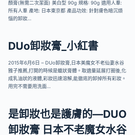
顏膏(無需二次潔面) 美白型 90g 規格: 90g 適用人羣:
所有人羣 產地: 日本東京都 產品功效: 針對膚色暗沉煩
惱的卸妝…
DUo卸妝膏_小紅書
2015年6月6日 – DUo卸妝膏,日本美魔女不老仙妻水谷
雅子推薦,打開的時候是蠟狀膏體。取適量延展打圈後,化
成乳油狀的液體,彩妝迅速溶解,能徹底的卸掉所有彩妝。
用完不需要用洗面…
是卸妝也是護膚的—DUO
卸妝膏 日本不老魔女水谷