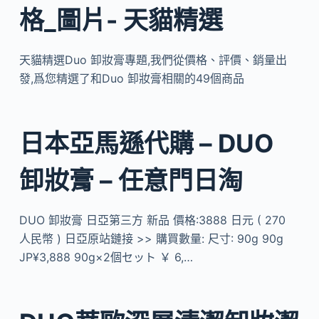
格_圖片- 天貓精選
天貓精選Duo 卸妝膏專題,我們從價格、評價、銷量出
發,爲您精選了和Duo 卸妝膏相關的49個商品
日本亞馬遜代購 – DUO
卸妝膏 – 任意門日淘
DUO 卸妝膏 日亞第三方 新品 價格:3888 日元 ( 270
人民幣 ) 日亞原站鏈接 >> 購買數量: 尺寸: 90g 90g
JP¥3,888 90g×2個セット ￥ 6,…