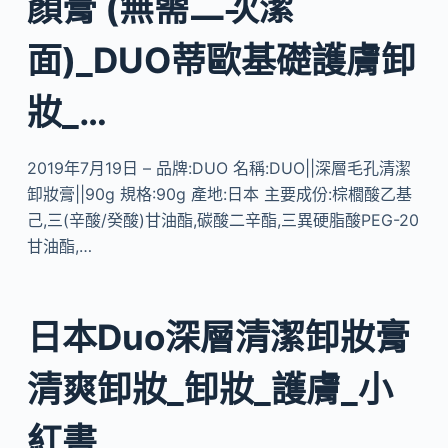
顏膏 (無需二次潔
面)_DUO蒂歐基礎護膚卸
妝_…
2019年7月19日 – 品牌:DUO 名稱:DUO||深層毛孔清潔
卸妝膏||90g 規格:90g 產地:日本 主要成份:棕櫚酸乙基
己,三(辛酸/癸酸)甘油酯,碳酸二辛酯,三異硬脂酸PEG-20
甘油酯,…
日本Duo深層清潔卸妝膏
清爽卸妝_卸妝_護膚_小
紅書