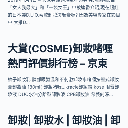
2019年1月4日 – 大家有聽過這款在超有名的電視節目
「女人我最大」和「一袋女王」中被連番介紹,現在超紅
的日本製D.U.O.蒂歐卸妝潔顏膏嗎? 因為美容專家在節目
中 大推D…
大賞(COSME)卸妝啫喱
熱門評價排行榜 – 京東
柚子卸妝乳 臉部眼脣溫和不刺激卸妝水啫喱按壓式卸妝
膏卸妝油 180ml( 卸妝啫喱…kracie卸妝霜 kose 眼脣卸
妝液 DUO水油分離型卸妝液 CPB卸妝油 希芸純淨…
卸妝| 卸妝水 | 卸妝油 | 卸