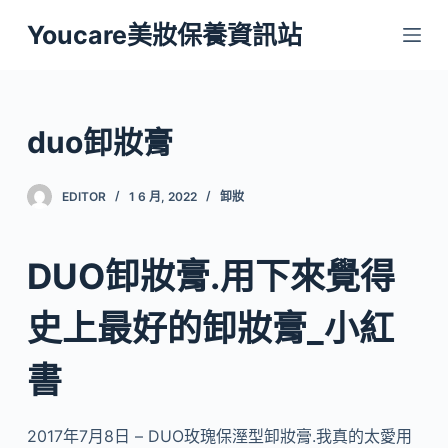
跳
Youcare美妝保養資訊站
至
主
要
內
duo卸妝膏
容
EDITOR
1 6 月, 2022
卸妝
DUO卸妝膏.用下來覺得
史上最好的卸妝膏_小紅
書
2017年7月8日 – DUO玫瑰保溼型卸妝膏.我真的太愛用