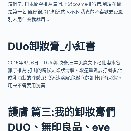
這個了. 日本閨蜜推薦這個.上過cosme排行榜.到現在還
是第一名 雖然很冷門知道的人不多.我真的不喜歡去更風
別人用什麼我就用…
DUo卸妝膏_小紅書
2015年6月6日 – DUo卸妝膏,日本美魔女不老仙妻水谷
雅子推薦,打開的時候是蠟狀膏體。取適量延展打圈後,化
成乳油狀的液體,彩妝迅速溶解,能徹底的卸掉所有彩妝。
用完不需要用洗面…
護膚 篇三:我的卸妝膏們
DUO、無印良品、eve